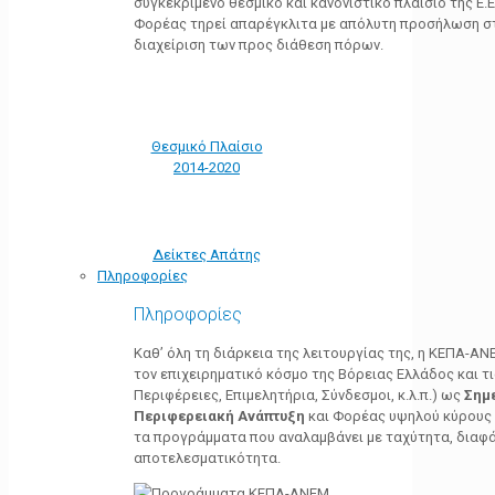
συγκεκριμένο θεσμικό και κανονιστικό πλαίσιο της Ε.Ε.
Φορέας τηρεί απαρέγκλιτα με απόλυτη προσήλωση στ
διαχείριση των προς διάθεση πόρων.
Θεσμικό Πλαίσιο
2014-2020
Δείκτες Απάτης
Πληροφορίες
Πληροφορίες
Καθ’ όλη τη διάρκεια της λειτουργίας της, η ΚΕΠΑ-Α
τον επιχειρηματικό κόσμο της Βόρειας Ελλάδος και τ
Περιφέρειες, Επιμελητήρια, Σύνδεσμοι, κ.λ.π.) ως
Σημ
Περιφερειακή Ανάπτυξη
και Φορέας υψηλού κύρους κ
τα προγράμματα που αναλαμβάνει με ταχύτητα, διαφά
αποτελεσματικότητα.