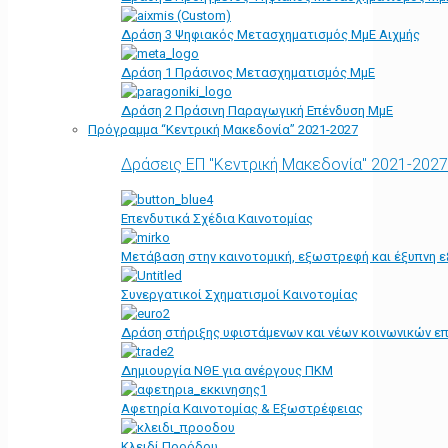
Δράση 3 Ψηφιακός Μετασχηματισμός ΜμΕ Αιχμής
Δράση 1 Πράσινος Μετασχηματισμός ΜμΕ
Δράση 2 Πράσινη Παραγωγική Επένδυση ΜμΕ
Πρόγραμμα “Κεντρική Μακεδονία” 2021-2027
Δράσεις ΕΠ "Κεντρική Μακεδονία" 2021-2027
Επενδυτικά Σχέδια Καινοτομίας
Μετάβαση στην καινοτομική, εξωστρεφή και έξυπνη ε
Συνεργατικοί Σχηματισμοί Καινοτομίας
Δράση στήριξης υφιστάμενων και νέων κοινωνικών επ
Δημιουργία ΝΘΕ για ανέργους ΠΚΜ
Αφετηρία Kαινοτομίας & Εξωστρέφειας
Κλειδί Προόδου