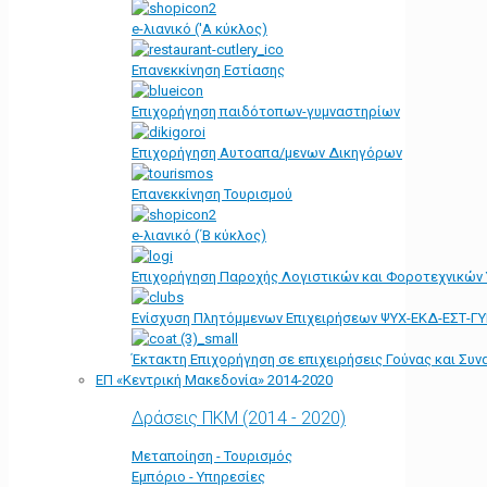
e-λιανικό ('Α κύκλος)
Επανεκκίνηση Εστίασης
Επιχορήγηση παιδότοπων-γυμναστηρίων
Επιχορήγηση Αυτοαπα/μενων Δικηγόρων
Επανεκκίνηση Τουρισμού
e-λιανικό (΄Β κύκλος)
Επιχορήγηση Παροχής Λογιστικών και Φοροτεχνικών
Ενίσχυση Πλητόμμενων Επιχειρήσεων ΨΥΧ-ΕΚΔ-ΕΣΤ-Γ
Έκτακτη Επιχορήγηση σε επιχειρήσεις Γούνας και Συ
ΕΠ «Kεντρική Μακεδονία» 2014-2020
Δράσεις ΠΚΜ (2014 - 2020)
Μεταποίηση - Τουρισμός
Εμπόριο - Υπηρεσίες