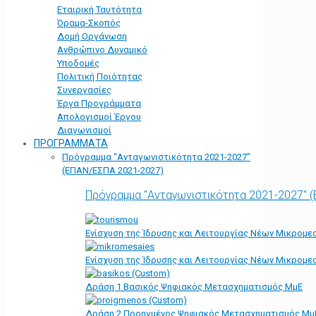
Εταιρική Ταυτότητα
Όραμα-Σκοπός
Δομή Οργάνωση
Ανθρώπινο Δυναμικό
Υποδομές
Πολιτική Ποιότητας
Συνεργασίες
Έργα Προγράμματα
Απολογισμοί Έργου
Διαγωνισμοί
ΠΡΟΓΡΑΜΜΑΤΑ
Πρόγραμμα “Ανταγωνιστικότητα 2021-2027”
(ΕΠΑΝ/ΕΣΠΑ 2021-2027)
Πρόγραμμα "Ανταγωνιστικότητα 2021-2027" 
Ενίσχυση της Ίδρυσης και Λειτουργίας Νέων Μικρομε
Ενίσχυση της Ίδρυσης και Λειτουργίας Νέων Μικρομε
Δράση 1 Βασικός Ψηφιακός Μετασχηματισμός ΜμΕ
Δράση 2 Προηγμένος Ψηφιακός Μετασχηματισμός Μμ