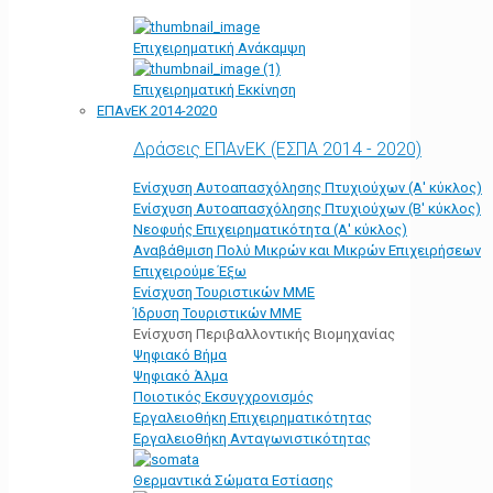
Επιχειρηματική Ανάκαμψη
Επιχειρηματική Εκκίνηση
ΕΠΑνΕΚ 2014-2020
Δράσεις ΕΠΑνΕΚ (ΕΣΠΑ 2014 - 2020)
Ενίσχυση Αυτοαπασχόλησης Πτυχιούχων (Α' κύκλος)
Ενίσχυση Αυτοαπασχόλησης Πτυχιούχων (Β' κύκλος)
Νεοφυής Επιχειρηματικότητα (Α' κύκλος)
Αναβάθμιση Πολύ Μικρών και Μικρών Επιχειρήσεων
Επιχειρούμε Έξω
Ενίσχυση Τουριστικών ΜΜΕ
Ίδρυση Τουριστικών ΜΜΕ
Ενίσχυση Περιβαλλοντικής Βιομηχανίας
Ψηφιακό Βήμα
Ψηφιακό Άλμα
Ποιοτικός Εκσυγχρονισμός
Εργαλειοθήκη Eπιχειρηματικότητας
Εργαλειοθήκη Ανταγωνιστικότητας
Θερμαντικά Σώματα Εστίασης