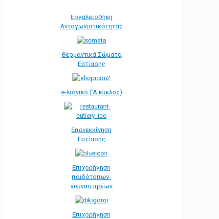
Εργαλειοθήκη
Ανταγωνιστικότητας
Θερμαντικά Σώματα
Εστίασης
e-λιανικό ('Α κύκλος)
Επανεκκίνηση
Εστίασης
Επιχορήγηση
παιδότοπων-
γυμναστηρίων
Επιχορήγηση