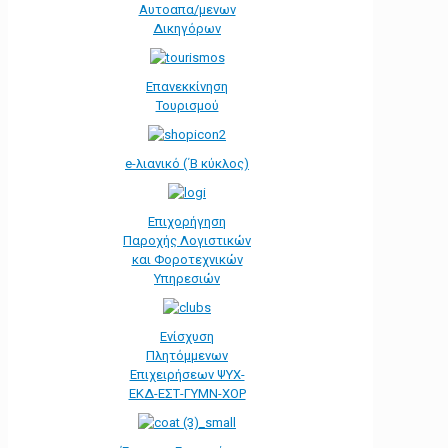
Αυτοαπα/μενων
Δικηγόρων
Επανεκκίνηση
Τουρισμού
e-λιανικό (΄Β κύκλος)
Επιχορήγηση
Παροχής Λογιστικών
και Φοροτεχνικών
Υπηρεσιών
Ενίσχυση
Πλητόμμενων
Επιχειρήσεων ΨΥΧ-
ΕΚΔ-ΕΣΤ-ΓΥΜΝ-ΧΟΡ