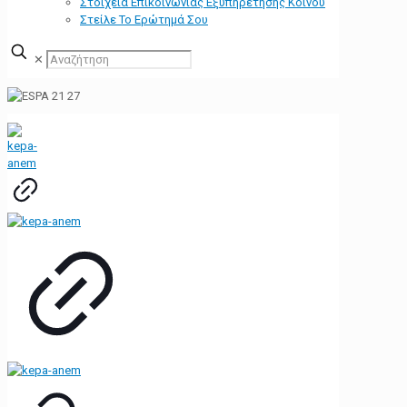
Στοιχεία Επικοινωνίας Εξυπηρέτησης Κοινού
Στείλε Το Ερώτημά Σου
✕