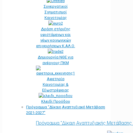
Συνεργατικοί
Σχηματισμοί
Καινοτομίας
Δράση στήριξης
υφιστάμενων και
νέων κοινωνικών
επιχειρήσεων Κ.ΑΛ.Ο.
Δημιουργία ΝΘΕ για
ανέργους ΠΚΜ
Αφετηρία
Kαινοτομίας &
Εξωστρέφειας
Κλειδί Προόδου
Πρόγραμμα “Δίκαιη Αναπτυξιακή Μετάβαση
2021-2027”
Πρόγραμμα "Δίκαιη Αναπτυξιακής Μετάβασης