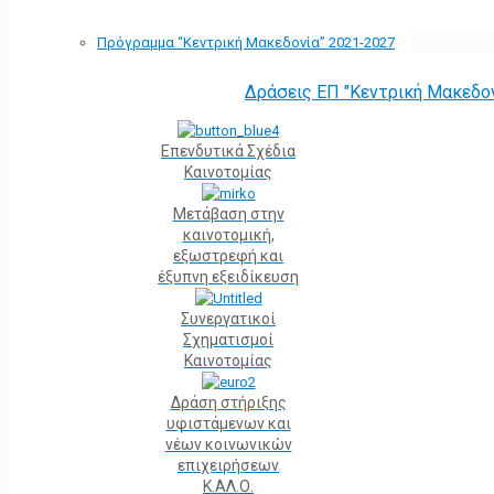
Πρόγραμμα “Κεντρική Μακεδονία” 2021-2027
Δράσεις ΕΠ "Κεντρική Μακεδο
Επενδυτικά Σχέδια
Καινοτομίας
Μετάβαση στην
καινοτομική,
εξωστρεφή και
έξυπνη εξειδίκευση
Συνεργατικοί
Σχηματισμοί
Καινοτομίας
Δράση στήριξης
υφιστάμενων και
νέων κοινωνικών
επιχειρήσεων
Κ.ΑΛ.Ο.