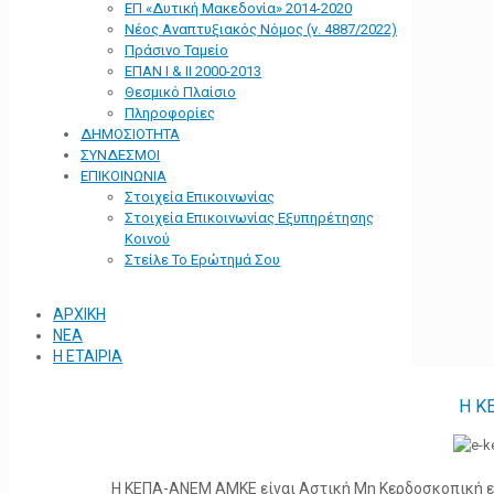
ΕΠ «Δυτική Μακεδονία» 2014-2020
Νέος Αναπτυξιακός Νόμος (ν. 4887/2022)
Πράσινο Ταμείο
ΕΠΑΝ Ι & ΙΙ 2000-2013
Θεσμικό Πλαίσιο
Πληροφορίες
ΔΗΜΟΣΙΟΤΗΤΑ
ΣΥΝΔΕΣΜΟΙ
ΕΠΙΚΟΙΝΩΝΙΑ
Στοιχεία Επικοινωνίας
Στοιχεία Επικοινωνίας Εξυπηρέτησης
Κοινού
Στείλε Το Ερώτημά Σου
ΑΡΧΙΚΗ
ΝΕΑ
Η ΕΤΑΙΡΙΑ
Η Κ
Η ΚΕΠΑ-ΑΝΕΜ ΑΜΚΕ είναι Αστική Μη Κερδοσκοπική ετα