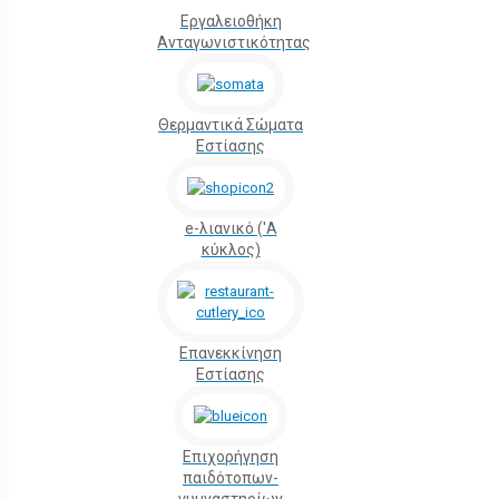
Εργαλειοθήκη
Ανταγωνιστικότητας
Θερμαντικά Σώματα
Εστίασης
e-λιανικό ('Α
κύκλος)
Επανεκκίνηση
Εστίασης
Επιχορήγηση
παιδότοπων-