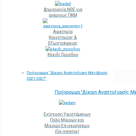
Δημιουργία ΝΘΕ για
ανέργους ΠΚΜ
Αφετηρία
Kαινοτομίας &
Εξωστρέφειας
Κλειδί Προόδου
Πρόγραμμα “Δίκαιη Αναπτυξιακή Μετάβαση
2021-2027”
Πρόγραμμα "Δίκαιη Αναπτυξιακής Μ
Ενίσχυση Υφιστάμενων
Πολύ Μικρών και
Μικρών Επιχειρήσεων
(De minimis)