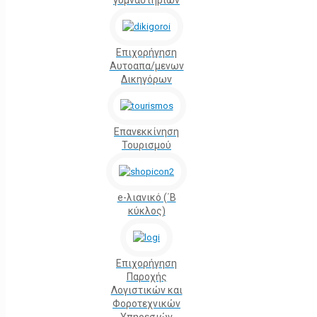
γυμναστηρίων
Επιχορήγηση
Αυτοαπα/μενων
Δικηγόρων
Επανεκκίνηση
Τουρισμού
e-λιανικό (΄Β
κύκλος)
Επιχορήγηση
Παροχής
Λογιστικών και
Φοροτεχνικών