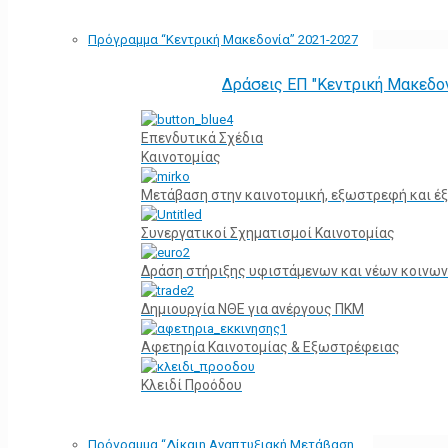
Πρόγραμμα “Κεντρική Μακεδονία” 2021-2027
Δράσεις ΕΠ "Κεντρική Μακεδο
Επενδυτικά Σχέδια
Καινοτομίας
Μετάβαση στην καινοτομική, εξωστρεφή και έξ
Συνεργατικοί Σχηματισμοί Καινοτομίας
Δράση στήριξης υφιστάμενων και νέων κοινων
Δημιουργία ΝΘΕ για ανέργους ΠΚΜ
Αφετηρία Kαινοτομίας & Εξωστρέφειας
Κλειδί Προόδου
Πρόγραμμα “Δίκαιη Αναπτυξιακή Μετάβαση