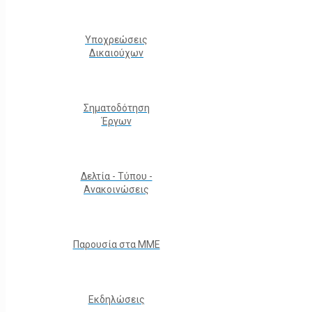
Υποχρεώσεις
Δικαιούχων
Σηματοδότηση
Έργων
Δελτία - Τύπου -
Ανακοινώσεις
Παρουσία στα ΜΜΕ
Εκδηλώσεις