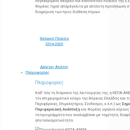
συγκεκριμένο θεσμικό και κανονιστικό πλαίσιο της Ε.Ε.
Φορέας τηρεί απαρέγκλιτα με απόλυτη προσήλωση στ
διαχείριση των προς διάθεση πόρων.
Θεσμικό Πλαίσιο
2014-2020
Δείκτες Απάτης
Πληροφορίες
Πληροφορίες
Καθ’ όλη τη διάρκεια της λειτουργίας της, η ΚΕΠΑ-Α
τον επιχειρηματικό κόσμο της Βόρειας Ελλάδος και τ
Περιφέρειες, Επιμελητήρια, Σύνδεσμοι, κ.λ.π.) ως
Σημ
Περιφερειακή Ανάπτυξη
και Φορέας υψηλού κύρους κ
τα προγράμματα που αναλαμβάνει με ταχύτητα, διαφά
αποτελεσματικότητα.