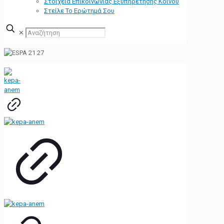
Στοιχεία Επικοινωνίας Εξυπηρέτησης Κοινού
Στείλε Το Ερώτημά Σου
✕