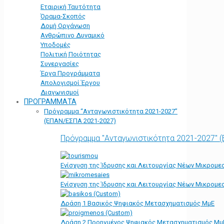
Εταιρική Ταυτότητα
Όραμα-Σκοπός
Δομή Οργάνωση
Ανθρώπινο Δυναμικό
Υποδομές
Πολιτική Ποιότητας
Συνεργασίες
Έργα Προγράμματα
Απολογισμοί Έργου
Διαγωνισμοί
ΠΡΟΓΡΑΜΜΑΤΑ
Πρόγραμμα “Ανταγωνιστικότητα 2021-2027”
(ΕΠΑΝ/ΕΣΠΑ 2021-2027)
Πρόγραμμα "Ανταγωνιστικότητα 2021-2027" 
Ενίσχυση της Ίδρυσης και Λειτουργίας Νέων Μικρομε
Ενίσχυση της Ίδρυσης και Λειτουργίας Νέων Μικρομε
Δράση 1 Βασικός Ψηφιακός Μετασχηματισμός ΜμΕ
Δράση 2 Προηγμένος Ψηφιακός Μετασχηματισμός Μμ