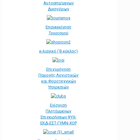
Αυτοαπα/μενων
Δικηγόρων
Επανεκκίνηση
Τουρισμού
e-λιανικό (΄Β κύκλος)
Επιχορήγηση
Παροχής Λογιστικών
και Φοροτεχνικών
Υπηρεσιών
Ενίσχυση
Πλητόμμενων
Επιχειρήσεων ΨΥΧ-
ΕΚΔ-ΕΣΤ-ΓΥΜΝ-ΧΟΡ