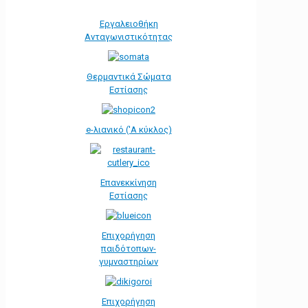
Εργαλειοθήκη
Ανταγωνιστικότητας
Θερμαντικά Σώματα
Εστίασης
e-λιανικό ('Α κύκλος)
Επανεκκίνηση
Εστίασης
Επιχορήγηση
παιδότοπων-
γυμναστηρίων
Επιχορήγηση