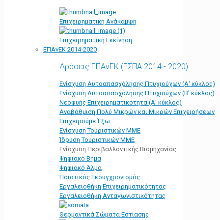
Επιχειρηματική Ανάκαμψη
Επιχειρηματική Εκκίνηση
ΕΠΑνΕΚ 2014-2020
Δράσεις ΕΠΑνΕΚ (ΕΣΠΑ 2014 - 2020)
Ενίσχυση Αυτοαπασχόλησης Πτυχιούχων (Α' κύκλος)
Ενίσχυση Αυτοαπασχόλησης Πτυχιούχων (Β' κύκλος)
Νεοφυής Επιχειρηματικότητα (Α' κύκλος)
Αναβάθμιση Πολύ Μικρών και Μικρών Επιχειρήσεων
Επιχειρούμε Έξω
Ενίσχυση Τουριστικών ΜΜΕ
Ίδρυση Τουριστικών ΜΜΕ
Ενίσχυση Περιβαλλοντικής Βιομηχανίας
Ψηφιακό Βήμα
Ψηφιακό Άλμα
Ποιοτικός Εκσυγχρονισμός
Εργαλειοθήκη Eπιχειρηματικότητας
Εργαλειοθήκη Ανταγωνιστικότητας
Θερμαντικά Σώματα Εστίασης