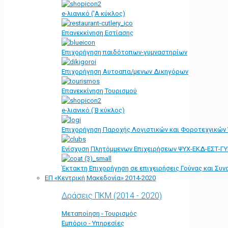
e-λιανικό ('Α κύκλος)
Επανεκκίνηση Εστίασης
Επιχορήγηση παιδότοπων-γυμναστηρίων
Επιχορήγηση Αυτοαπα/μενων Δικηγόρων
Επανεκκίνηση Τουρισμού
e-λιανικό (΄Β κύκλος)
Επιχορήγηση Παροχής Λογιστικών και Φοροτεχνικών
Ενίσχυση Πλητόμμενων Επιχειρήσεων ΨΥΧ-ΕΚΔ-ΕΣΤ-Γ
Έκτακτη Επιχορήγηση σε επιχειρήσεις Γούνας και Συ
ΕΠ «Kεντρική Μακεδονία» 2014-2020
Δράσεις ΠΚΜ (2014 - 2020)
Μεταποίηση - Τουρισμός
Εμπόριο - Υπηρεσίες