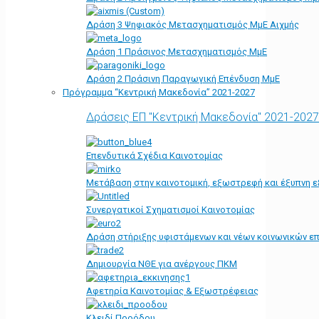
Δράση 3 Ψηφιακός Μετασχηματισμός ΜμΕ Αιχμής
Δράση 1 Πράσινος Μετασχηματισμός ΜμΕ
Δράση 2 Πράσινη Παραγωγική Επένδυση ΜμΕ
Πρόγραμμα “Κεντρική Μακεδονία” 2021-2027
Δράσεις ΕΠ "Κεντρική Μακεδονία" 2021-2027
Επενδυτικά Σχέδια Καινοτομίας
Μετάβαση στην καινοτομική, εξωστρεφή και έξυπνη ε
Συνεργατικοί Σχηματισμοί Καινοτομίας
Δράση στήριξης υφιστάμενων και νέων κοινωνικών επ
Δημιουργία ΝΘΕ για ανέργους ΠΚΜ
Αφετηρία Kαινοτομίας & Εξωστρέφειας
Κλειδί Προόδου