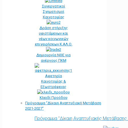
Συνεργατικοί
Σχηματισμοί
Καινοτομίας
Δράση στήριξης
υφιστάμενων και
νέων κοινωνικών
επιχειρήσεων Κ.ΑΛ.Ο.
Δημιουργία ΝΘΕ για
ανέργους ΠΚΜ
Αφετηρία
Kαινοτομίας &
Εξωστρέφειας
Κλειδί Προόδου
Πρόγραμμα “Δίκαιη Αναπτυξιακή Μετάβαση
2021-2027”
Πρόγραμμα "Δίκαιη Αναπτυξιακής Μετάβασης