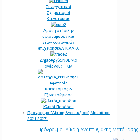
Συνεργατικοί
Σχηματισμοί
Καινοτομίας
Δράση στήριξης
υφιστάμενων και
νέων κοινωνικών
επιχειρήσεων Κ.ΑΛ.Ο.
Δημιουργία ΝΘΕ για
ανέργους ΠΚΜ
Αφετηρία
Kαινοτομίας &
Εξωστρέφειας
Κλειδί Προόδου
Πρόγραμμα “Δίκαιη Αναπτυξιακή Μετάβαση
2021-2027”
Πρόγραμμα "Δίκαιη Αναπτυξιακής Μετάβασης