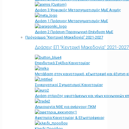
Δράση 3 Ψηφιακός Μετασχηματισμός ΜμΕ Αιχμής
Δράση 1 Πράσινος Μετασχηματισμός ΜμΕ
Δράση 2 Πράσινη Παραγωγική Επένδυση ΜμΕ
Πρόγραμμα “Κεντρική Μακεδονία” 2021-2027
Δράσεις ΕΠ "Κεντρική Μακεδονία" 2021-2027
Επενδυτικά Σχέδια Καινοτομίας
Μετάβαση στην καινοτομική, εξωστρεφή και έξυπνη ε
Συνεργατικοί Σχηματισμοί Καινοτομίας
Δράση στήριξης υφιστάμενων και νέων κοινωνικών επ
Δημιουργία ΝΘΕ για ανέργους ΠΚΜ
Αφετηρία Kαινοτομίας & Εξωστρέφειας
Κλειδί Προόδου