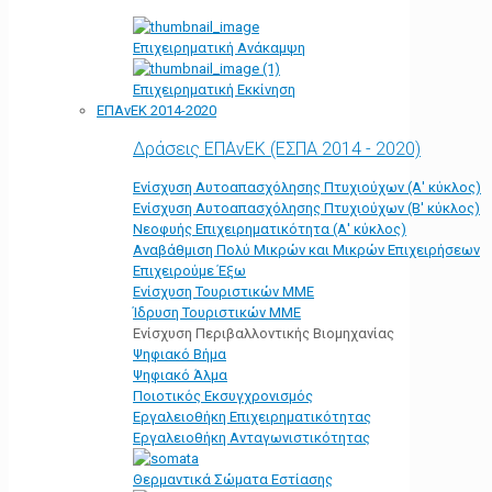
Επιχειρηματική Ανάκαμψη
Επιχειρηματική Εκκίνηση
ΕΠΑνΕΚ 2014-2020
Δράσεις ΕΠΑνΕΚ (ΕΣΠΑ 2014 - 2020)
Ενίσχυση Αυτοαπασχόλησης Πτυχιούχων (Α' κύκλος)
Ενίσχυση Αυτοαπασχόλησης Πτυχιούχων (Β' κύκλος)
Νεοφυής Επιχειρηματικότητα (Α' κύκλος)
Αναβάθμιση Πολύ Μικρών και Μικρών Επιχειρήσεων
Επιχειρούμε Έξω
Ενίσχυση Τουριστικών ΜΜΕ
Ίδρυση Τουριστικών ΜΜΕ
Ενίσχυση Περιβαλλοντικής Βιομηχανίας
Ψηφιακό Βήμα
Ψηφιακό Άλμα
Ποιοτικός Εκσυγχρονισμός
Εργαλειοθήκη Eπιχειρηματικότητας
Εργαλειοθήκη Ανταγωνιστικότητας
Θερμαντικά Σώματα Εστίασης