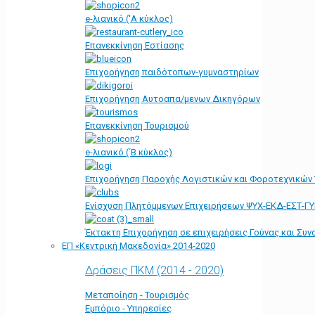
e-λιανικό ('Α κύκλος)
Επανεκκίνηση Εστίασης
Επιχορήγηση παιδότοπων-γυμναστηρίων
Επιχορήγηση Αυτοαπα/μενων Δικηγόρων
Επανεκκίνηση Τουρισμού
e-λιανικό (΄Β κύκλος)
Επιχορήγηση Παροχής Λογιστικών και Φοροτεχνικών
Ενίσχυση Πλητόμμενων Επιχειρήσεων ΨΥΧ-ΕΚΔ-ΕΣΤ-Γ
Έκτακτη Επιχορήγηση σε επιχειρήσεις Γούνας και Συ
ΕΠ «Kεντρική Μακεδονία» 2014-2020
Δράσεις ΠΚΜ (2014 - 2020)
Μεταποίηση - Τουρισμός
Εμπόριο - Υπηρεσίες