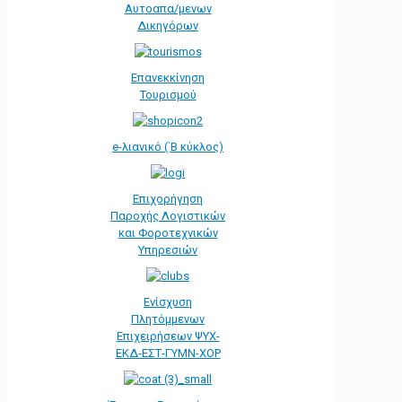
Αυτοαπα/μενων
Δικηγόρων
Επανεκκίνηση
Τουρισμού
e-λιανικό (΄Β κύκλος)
Επιχορήγηση
Παροχής Λογιστικών
και Φοροτεχνικών
Υπηρεσιών
Ενίσχυση
Πλητόμμενων
Επιχειρήσεων ΨΥΧ-
ΕΚΔ-ΕΣΤ-ΓΥΜΝ-ΧΟΡ