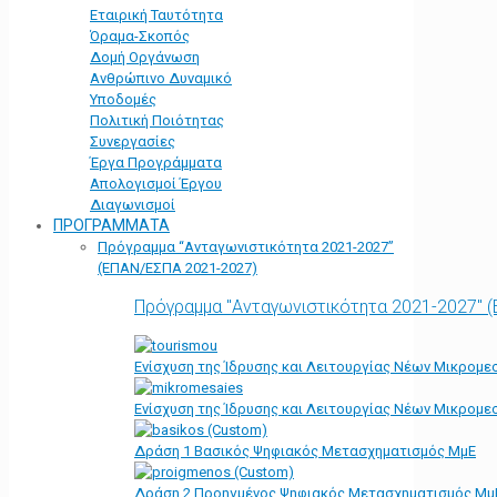
Εταιρική Ταυτότητα
Όραμα-Σκοπός
Δομή Οργάνωση
Ανθρώπινο Δυναμικό
Υποδομές
Πολιτική Ποιότητας
Συνεργασίες
Έργα Προγράμματα
Απολογισμοί Έργου
Διαγωνισμοί
ΠΡΟΓΡΑΜΜΑΤΑ
Πρόγραμμα “Ανταγωνιστικότητα 2021-2027”
(ΕΠΑΝ/ΕΣΠΑ 2021-2027)
Πρόγραμμα "Ανταγωνιστικότητα 2021-2027" 
Ενίσχυση της Ίδρυσης και Λειτουργίας Νέων Μικρομε
Ενίσχυση της Ίδρυσης και Λειτουργίας Νέων Μικρομε
Δράση 1 Βασικός Ψηφιακός Μετασχηματισμός ΜμΕ
Δράση 2 Προηγμένος Ψηφιακός Μετασχηματισμός Μμ