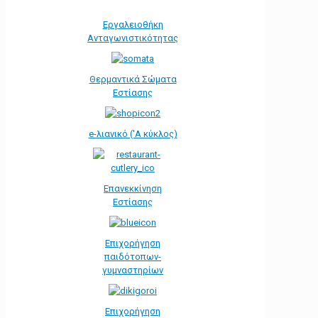
Εργαλειοθήκη
Ανταγωνιστικότητας
Θερμαντικά Σώματα
Εστίασης
e-λιανικό ('Α κύκλος)
Επανεκκίνηση
Εστίασης
Επιχορήγηση
παιδότοπων-
γυμναστηρίων
Επιχορήγηση