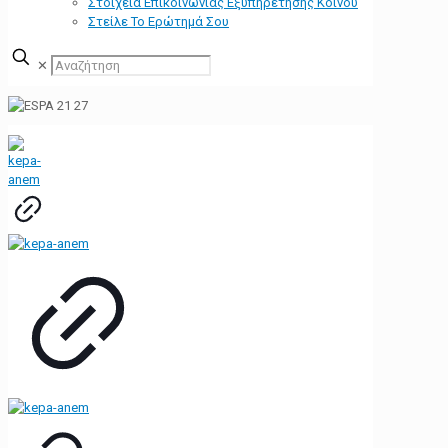
Στοιχεία Επικοινωνίας Εξυπηρέτησης Κοινού
Στείλε Το Ερώτημά Σου
✕