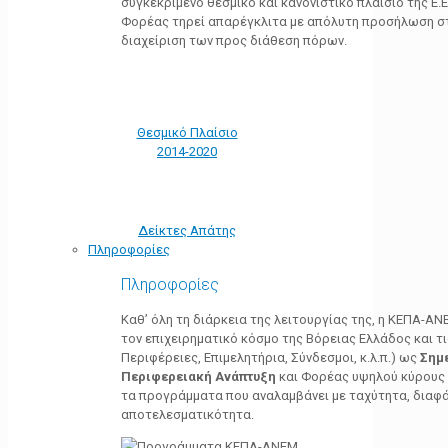
συγκεκριμένο θεσμικό και κανονιστικό πλαίσιο της Ε.Ε.
Φορέας τηρεί απαρέγκλιτα με απόλυτη προσήλωση στ
διαχείριση των προς διάθεση πόρων.
Θεσμικό Πλαίσιο
2014-2020
Δείκτες Απάτης
Πληροφορίες
Πληροφορίες
Καθ’ όλη τη διάρκεια της λειτουργίας της, η ΚΕΠΑ-Α
τον επιχειρηματικό κόσμο της Βόρειας Ελλάδος και τ
Περιφέρειες, Επιμελητήρια, Σύνδεσμοι, κ.λ.π.) ως
Σημ
Περιφερειακή Ανάπτυξη
και Φορέας υψηλού κύρους κ
τα προγράμματα που αναλαμβάνει με ταχύτητα, διαφά
αποτελεσματικότητα.