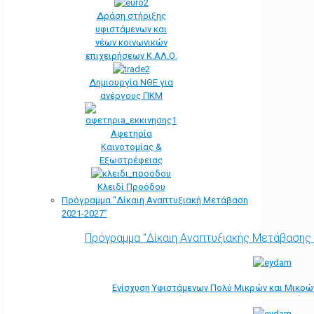
Δράση στήριξης
υφιστάμενων και
νέων κοινωνικών
επιχειρήσεων Κ.ΑΛ.Ο.
Δημιουργία ΝΘΕ για
ανέργους ΠΚΜ
Αφετηρία
Kαινοτομίας &
Εξωστρέφειας
Κλειδί Προόδου
Πρόγραμμα “Δίκαιη Αναπτυξιακή Μετάβαση
2021-2027”
Πρόγραμμα "Δίκαιη Αναπτυξιακής Μετάβασης
Ενίσχυση Υφιστάμενων Πολύ Μικρών και Μικρών