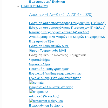
Επιχειρηματική Εκκίνηση
ΕΠΑνΕΚ 2014-2020
Δράσεις ΕΠΑνΕΚ (ΕΣΠΑ 2014 - 2020)
Ενίσχυση Αυτοαπασχόλησης Πτυχιούχων (Α' κύκλος)
Ενίσχυση Αυτοαπασχόλησης Πτυχιούχων (Β' κύκλος)
Νεοφυής Επιχειρηματικότητα (Α' κύκλος)
Αναβάθμιση Πολύ Μικρών και Μικρών Επιχειρήσεων
Επιχειρούμε Έξω
Ενίσχυση Τουριστικών ΜΜΕ
Ίδρυση Τουριστικών ΜΜΕ
Ενίσχυση Περιβαλλοντικής Βιομηχανίας
Ψηφιακό Βήμα
Ψηφιακό Άλμα
Ποιοτικός Εκσυγχρονισμός
Εργαλειοθήκη Eπιχειρηματικότητας
Εργαλειοθήκη Ανταγωνιστικότητας
Θερμαντικά Σώματα Εστίασης
e-λιανικό ('Α κύκλος)
Επανεκκίνηση Εστίασης