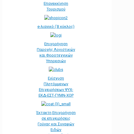
Επανεκκίνηση
Τουρισμού
e-λιανικό (΄Β κύκλος)
Επιχορήγηση
Παροχής Λογιστικών
και Φοροτεχνικών
Υπηρεσιών
Ενίσχυση
Πλητόμμενων
Επιχειρήσεων ΨΥΧ-
ΕΚΔ-ΕΣΤ-ΓΥΜΝ-ΧΟΡ
Έκτακτη Επιχορήγηση
σε επιχειρήσεις
Γούνας και Συναφών
Ειδών