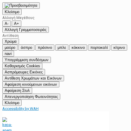
Κλείσιμο
Αλλαγή Μεγέθους
A-
A+
Αλλαγή Γραμματοσειράς
Αντίθεση
Χρώμα
μαύρο
άσπρο
πράσινο
μπλε
κόκκινο
πορτοκαλί
κίτρινο
navi
Υπογράμμιση συνδέσμων
Καθαρισμός Cookies
Ασπρόμαυρες Εικόνες
Αντίθεση Χρωμάτων και Εικόνων
Αφαίρεση κινούμενων εικόνων
Αφαίρεση Στυλ
Απενεργοποίηση Φωτεινότητας
Κλείσιμο
Accessibility by WAH