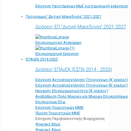
Ενίσχυση Υφιστάμενων ΜμΕ για παραγωγή ενέργειας
Πρόγραμμα “Δυτική Μακεδονία” 2021-2027
Δράσεις ΕΠ "Δυτική Μακεδονία" 2021-2027
Επιχειρηματική Ανάκαμψη
Επιχειρηματική Εκκίνηση
ΕΠΑνΕΚ 2014-2020
Δράσεις ΕΠΑνΕΚ (ΕΣΠΑ 2014 - 2020)
Ενίσχυση Αυτοαπασχόλησης Πτυχιούχων (Α' κύκλος)
Ενίσχυση Αυτοαπασχόλησης Πτυχιούχων (Β' κύκλος)
Νεοφυής Επιχειρηματικότητα (Α' κύκλος)
Αναβάθμιση Πολύ Μικρών και Μικρών Επιχειρήσεων
Επιχειρούμε Έξω
Ενίσχυση Τουριστικών ΜΜΕ
Ίδρυση Τουριστικών ΜΜΕ
Ενίσχυση Περιβαλλοντικής Βιομηχανίας
Ψηφιακό Βήμα
Ψηφιακό Άλμα