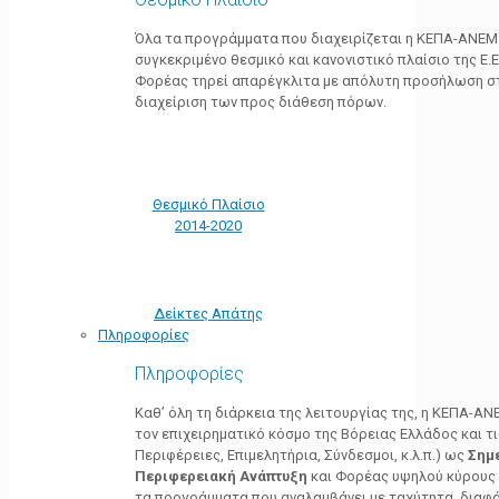
Όλα τα προγράμματα που διαχειρίζεται η ΚΕΠΑ-ΑΝΕΜ
συγκεκριμένο θεσμικό και κανονιστικό πλαίσιο της Ε.Ε.
Φορέας τηρεί απαρέγκλιτα με απόλυτη προσήλωση στ
διαχείριση των προς διάθεση πόρων.
Θεσμικό Πλαίσιο
2014-2020
Δείκτες Απάτης
Πληροφορίες
Πληροφορίες
Καθ’ όλη τη διάρκεια της λειτουργίας της, η ΚΕΠΑ-Α
τον επιχειρηματικό κόσμο της Βόρειας Ελλάδος και τ
Περιφέρειες, Επιμελητήρια, Σύνδεσμοι, κ.λ.π.) ως
Σημ
Περιφερειακή Ανάπτυξη
και Φορέας υψηλού κύρους κ
τα προγράμματα που αναλαμβάνει με ταχύτητα, διαφά