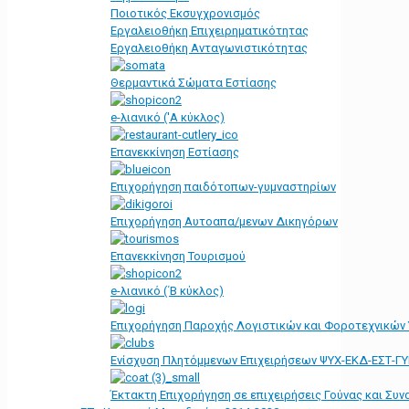
Ποιοτικός Εκσυγχρονισμός
Εργαλειοθήκη Eπιχειρηματικότητας
Εργαλειοθήκη Ανταγωνιστικότητας
Θερμαντικά Σώματα Εστίασης
e-λιανικό ('Α κύκλος)
Επανεκκίνηση Εστίασης
Επιχορήγηση παιδότοπων-γυμναστηρίων
Επιχορήγηση Αυτοαπα/μενων Δικηγόρων
Επανεκκίνηση Τουρισμού
e-λιανικό (΄Β κύκλος)
Επιχορήγηση Παροχής Λογιστικών και Φοροτεχνικών
Ενίσχυση Πλητόμμενων Επιχειρήσεων ΨΥΧ-ΕΚΔ-ΕΣΤ-Γ
Έκτακτη Επιχορήγηση σε επιχειρήσεις Γούνας και Συ