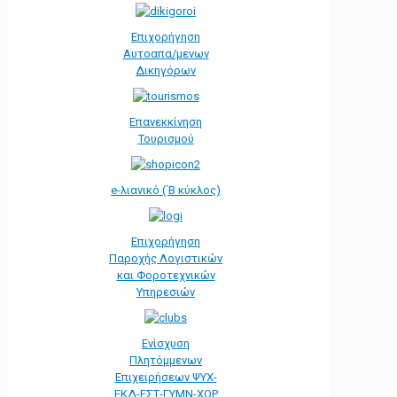
Επιχορήγηση
Αυτοαπα/μενων
Δικηγόρων
Επανεκκίνηση
Τουρισμού
e-λιανικό (΄Β κύκλος)
Επιχορήγηση
Παροχής Λογιστικών
και Φοροτεχνικών
Υπηρεσιών
Ενίσχυση
Πλητόμμενων
Επιχειρήσεων ΨΥΧ-
ΕΚΔ-ΕΣΤ-ΓΥΜΝ-ΧΟΡ