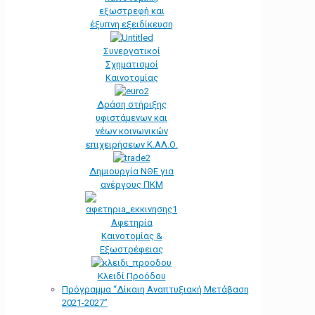
εξωστρεφή και
έξυπνη εξειδίκευση
Συνεργατικοί
Σχηματισμοί
Καινοτομίας
Δράση στήριξης
υφιστάμενων και
νέων κοινωνικών
επιχειρήσεων Κ.ΑΛ.Ο.
Δημιουργία ΝΘΕ για
ανέργους ΠΚΜ
Αφετηρία
Kαινοτομίας &
Εξωστρέφειας
Κλειδί Προόδου
Πρόγραμμα “Δίκαιη Αναπτυξιακή Μετάβαση
2021-2027”