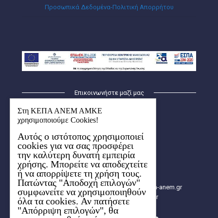
Προσωπικά Δεδομένα-Πολιτική Απορρήτου
Επικοινωνήστε μαζί μας
ΚΕΠΑ – ΑΝΕΜ ΑΜΚΕ
Στη ΚΕΠΑ ΑΝΕΜ ΑΜΚΕ
Οικισμός Λήδα-Μαρία
χρησιμοποιούμε Cookies!
Κτήριο Ερμής (1ος όροφος)
Αυτός ο ιστότοπος χρησιμοποιεί
6ο χλμ. Χαριλάου-Θέρμης
cookies για να σας προσφέρει
57001 Θέρμη, Θεσσαλονίκης
την καλύτερη δυνατή εμπειρία
Aρ. ΓΕΜΗ: 154627704000
χρήσης. Μπορείτε να αποδεχτείτε
2310 480.000
ή να απορρίψετε τη χρήση τους.
2310 480.003
Πατώντας "Αποδοχή επιλογών"
info[at]e-kepa.gr, info[at]2014-2020.kepa-anem.gr
συμφωνείτε να χρησιμοποιηθούν
https://2014-2020.kepa-anem.gr
όλα τα cookies. Αν πατήσετε
"Απόρριψη επιλογών", θα