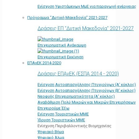
Ενίσχυση Υφιστάμενων ΜμΕ για παραγωγή ενέργειας
Πρόγραμμα “Δυτική Μακεδονία” 2021-2027
Δράσεις ΕΠ "Δυτική Μακεδονία" 2021-2027
Επιχειρηματική Ανάκαμψη
Επιχειρηματική Εκκίνηση
ΕΠΑνΕΚ 2014-2020
Δράσεις ΕΠΑνΕΚ (ΕΣΠΑ 2014 - 2020)
Ενίσχυση Αυτοαπασχόλησης Πτυχιούχων (Α' κύκλος)
Ενίσχυση Αυτοαπασχόλησης Πτυχιούχων (Β' κύκλος)
Νεοφυής Επιχειρηματικότητα (Α' κύκλος)
Αναβάθμιση Πολύ Μικρών και Μικρών Επιχειρήσεων
Επιχειρούμε Έξω
Ενίσχυση Τουριστικών ΜΜΕ
Ίδρυση Τουριστικών ΜΜΕ
Ενίσχυση Περιβαλλοντικής Βιομηχανίας
Ψηφιακό Βήμα
Ψηφιακό Άλμα