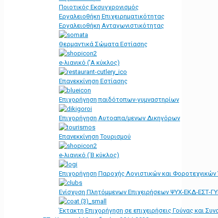
Ποιοτικός Εκσυγχρονισμός
Εργαλειοθήκη Eπιχειρηματικότητας
Εργαλειοθήκη Ανταγωνιστικότητας
Θερμαντικά Σώματα Εστίασης
e-λιανικό ('Α κύκλος)
Επανεκκίνηση Εστίασης
Επιχορήγηση παιδότοπων-γυμναστηρίων
Επιχορήγηση Αυτοαπα/μενων Δικηγόρων
Επανεκκίνηση Τουρισμού
e-λιανικό (΄Β κύκλος)
Επιχορήγηση Παροχής Λογιστικών και Φοροτεχνικών
Ενίσχυση Πλητόμμενων Επιχειρήσεων ΨΥΧ-ΕΚΔ-ΕΣΤ-Γ
Έκτακτη Επιχορήγηση σε επιχειρήσεις Γούνας και Συ