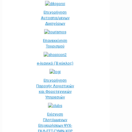
Επιχορήγηση
Αυτοαπα/μενων
Δικηγόρων
Επανεκκίνηση
Τουρισμού
e-λιανικό (΄Β κύκλος)
Επιχορήγηση
Παροχής Λογιστικών
και Φοροτεχνικών
Υπηρεσιών
Ενίσχυση
Πλητόμμενων
Επιχειρήσεων ΨΥΧ-
ΕΚΔ-ΕΣΤ-ΓΥΜΝ-ΧΟΡ