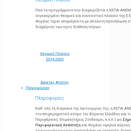
Όλα τα προγράμματα που διαχειρίζεται η ΚΕΠΑ-ΑΝΕΜ
συγκεκριμένο θεσμικό και κανονιστικό πλαίσιο της Ε.Ε.
Φορέας τηρεί απαρέγκλιτα με απόλυτη προσήλωση στ
διαχείριση των προς διάθεση πόρων.
Θεσμικό Πλαίσιο
2014-2020
Δείκτες Απάτης
Πληροφορίες
Πληροφορίες
Καθ’ όλη τη διάρκεια της λειτουργίας της, η ΚΕΠΑ-Α
τον επιχειρηματικό κόσμο της Βόρειας Ελλάδος και τ
Περιφέρειες, Επιμελητήρια, Σύνδεσμοι, κ.λ.π.) ως
Σημ
Περιφερειακή Ανάπτυξη
και Φορέας υψηλού κύρους κ
τα προγράμματα που αναλαμβάνει με ταχύτητα, διαφά