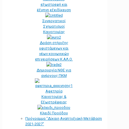
εξωστρεφή και
έξυπνη εξειδίκευση
Συνεργατικοί
Σχηματισμοί
Καινοτομίας
Δράση στήριξης
υφιστάμενων και
νέων κοινωνικών
επιχειρήσεων Κ.ΑΛ.Ο.
Δημιουργία ΝΘΕ για
ανέργους ΠΚΜ
Αφετηρία
Kαινοτομίας &
Εξωστρέφειας
Κλειδί Προόδου
Πρόγραμμα “Δίκαιη Αναπτυξιακή Μετάβαση
2021-2027”