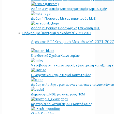
Δράση 3 Ψηφιακός Μετασχηματισμός ΜμΕ Αιχμής
Δράση 1 Πράσινος Μετασχηματισμός ΜμΕ
Δράση 2 Πράσινη Παραγωγική Επένδυση ΜμΕ
Πρόγραμμα “Κεντρική Μακεδονία” 2021-2027
Δράσεις ΕΠ "Κεντρική Μακεδονία" 2021-2027
Επενδυτικά Σχέδια Καινοτομίας
Μετάβαση στην καινοτομική, εξωστρεφή και έξυπνη ε
Συνεργατικοί Σχηματισμοί Καινοτομίας
Δράση στήριξης υφιστάμενων και νέων κοινωνικών επ
Δημιουργία ΝΘΕ για ανέργους ΠΚΜ
Αφετηρία Kαινοτομίας & Εξωστρέφειας
Κλειδί Προόδου