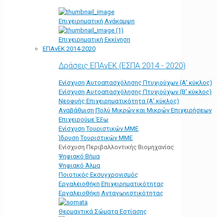
Επιχειρηματική Ανάκαμψη
Επιχειρηματική Εκκίνηση
ΕΠΑνΕΚ 2014-2020
Δράσεις ΕΠΑνΕΚ (ΕΣΠΑ 2014 - 2020)
Ενίσχυση Αυτοαπασχόλησης Πτυχιούχων (Α' κύκλος)
Ενίσχυση Αυτοαπασχόλησης Πτυχιούχων (Β' κύκλος)
Νεοφυής Επιχειρηματικότητα (Α' κύκλος)
Αναβάθμιση Πολύ Μικρών και Μικρών Επιχειρήσεων
Επιχειρούμε Έξω
Ενίσχυση Τουριστικών ΜΜΕ
Ίδρυση Τουριστικών ΜΜΕ
Ενίσχυση Περιβαλλοντικής Βιομηχανίας
Ψηφιακό Βήμα
Ψηφιακό Άλμα
Ποιοτικός Εκσυγχρονισμός
Εργαλειοθήκη Eπιχειρηματικότητας
Εργαλειοθήκη Ανταγωνιστικότητας
Θερμαντικά Σώματα Εστίασης