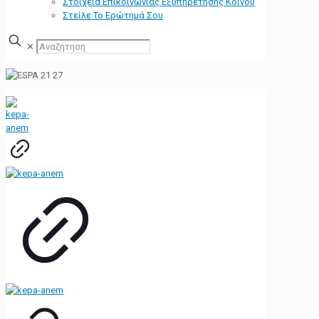
Στοιχεία Επικοινωνίας Εξυπηρέτησης Κοινού
Στείλε Το Ερώτημά Σου
✕