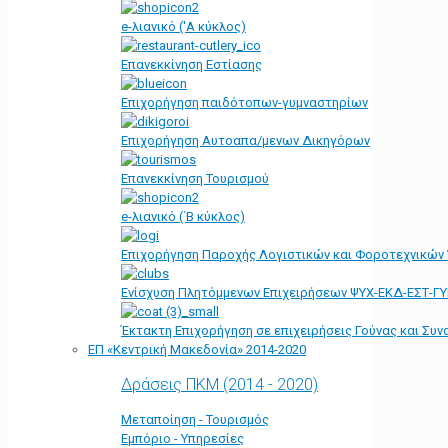
e-λιανικό ('Α κύκλος)
Επανεκκίνηση Εστίασης
Επιχορήγηση παιδότοπων-γυμναστηρίων
Επιχορήγηση Αυτοαπα/μενων Δικηγόρων
Επανεκκίνηση Τουρισμού
e-λιανικό (΄Β κύκλος)
Επιχορήγηση Παροχής Λογιστικών και Φοροτεχνικών
Ενίσχυση Πλητόμμενων Επιχειρήσεων ΨΥΧ-ΕΚΔ-ΕΣΤ-Γ
Έκτακτη Επιχορήγηση σε επιχειρήσεις Γούνας και Συ
ΕΠ «Kεντρική Μακεδονία» 2014-2020
Δράσεις ΠΚΜ (2014 - 2020)
Μεταποίηση - Τουρισμός
Εμπόριο - Υπηρεσίες