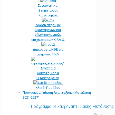
Συνεργατικοί
Σχηματισμοί
Καινοτομίας
Δράση στήριξης
υφιστάμενων και
νέων κοινωνικών
επιχειρήσεων Κ.ΑΛ.Ο.
Δημιουργία ΝΘΕ για
ανέργους ΠΚΜ
Αφετηρία
Kαινοτομίας &
Εξωστρέφειας
Κλειδί Προόδου
Πρόγραμμα “Δίκαιη Αναπτυξιακή Μετάβαση
2021-2027”
Πρόγραμμα "Δίκαιη Αναπτυξιακής Μετάβασης