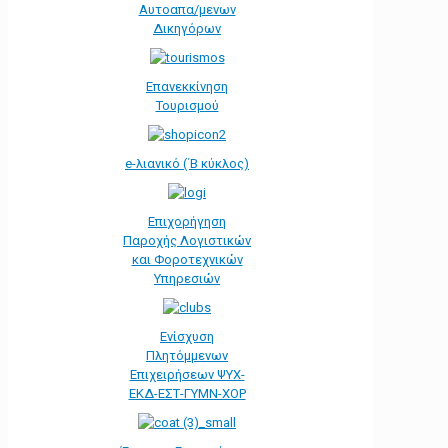
Αυτοαπα/μενων
Δικηγόρων
Επανεκκίνηση
Τουρισμού
e-λιανικό (΄Β κύκλος)
Επιχορήγηση
Παροχής Λογιστικών
και Φοροτεχνικών
Υπηρεσιών
Ενίσχυση
Πλητόμμενων
Επιχειρήσεων ΨΥΧ-
ΕΚΔ-ΕΣΤ-ΓΥΜΝ-ΧΟΡ