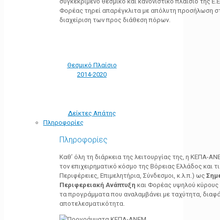
συγκεκριμένο θεσμικό και κανονιστικό πλαίσιο της Ε.Ε.
Φορέας τηρεί απαρέγκλιτα με απόλυτη προσήλωση στ
διαχείριση των προς διάθεση πόρων.
Θεσμικό Πλαίσιο
2014-2020
Δείκτες Απάτης
Πληροφορίες
Πληροφορίες
Καθ’ όλη τη διάρκεια της λειτουργίας της, η ΚΕΠΑ-Α
τον επιχειρηματικό κόσμο της Βόρειας Ελλάδος και τ
Περιφέρειες, Επιμελητήρια, Σύνδεσμοι, κ.λ.π.) ως
Σημ
Περιφερειακή Ανάπτυξη
και Φορέας υψηλού κύρους κ
τα προγράμματα που αναλαμβάνει με ταχύτητα, διαφά
αποτελεσματικότητα.