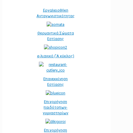
Εργαλειοθήκη
Ανταγωνιστικότητας
Θερμαντικά Σώματα
Εστίασης
e-λιανικό ('Α κύκλος)
Επανεκκίνηση
Εστίασης
Επιχορήγηση
παιδότοπων-
γυμναστηρίων
Επιχορήγηση