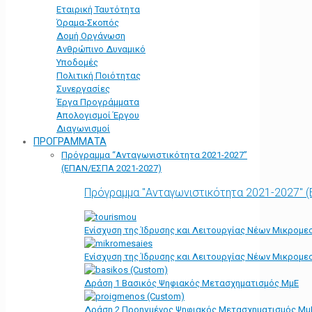
Εταιρική Ταυτότητα
Όραμα-Σκοπός
Δομή Οργάνωση
Ανθρώπινο Δυναμικό
Υποδομές
Πολιτική Ποιότητας
Συνεργασίες
Έργα Προγράμματα
Απολογισμοί Έργου
Διαγωνισμοί
ΠΡΟΓΡΑΜΜΑΤΑ
Πρόγραμμα “Ανταγωνιστικότητα 2021-2027”
(ΕΠΑΝ/ΕΣΠΑ 2021-2027)
Πρόγραμμα "Ανταγωνιστικότητα 2021-2027" 
Ενίσχυση της Ίδρυσης και Λειτουργίας Νέων Μικρομε
Ενίσχυση της Ίδρυσης και Λειτουργίας Νέων Μικρομε
Δράση 1 Βασικός Ψηφιακός Μετασχηματισμός ΜμΕ
Δράση 2 Προηγμένος Ψηφιακός Μετασχηματισμός Μμ