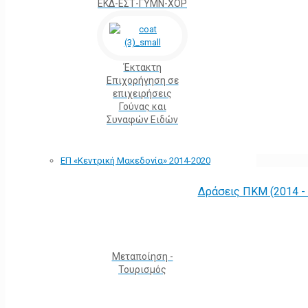
ΕΚΔ-ΕΣΤ-ΓΥΜΝ-ΧΟΡ
Έκτακτη
Επιχορήγηση σε
επιχειρήσεις
Γούνας και
Συναφών Ειδών
ΕΠ «Kεντρική Μακεδονία» 2014-2020
Δράσεις ΠΚΜ (2014 -
Μεταποίηση -
Τουρισμός