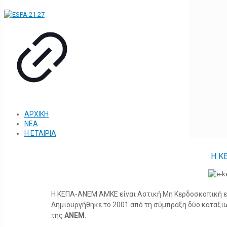
ΑΡΧΙΚΗ
ΝΕΑ
Η ΕΤΑΙΡΙΑ
Η Κ
Η ΚΕΠΑ-ΑΝΕΜ ΑΜΚΕ είναι Αστική Μη Κερδοσκοπική ετα
Δημιουργήθηκε το 2001 από τη σύμπραξη δύο καταξ
της
ΑΝΕΜ
.