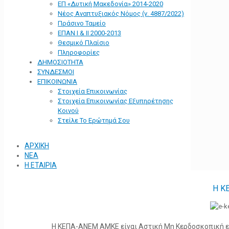
ΕΠ «Δυτική Μακεδονία» 2014-2020
Νέος Αναπτυξιακός Νόμος (ν. 4887/2022)
Πράσινο Ταμείο
ΕΠΑΝ Ι & ΙΙ 2000-2013
Θεσμικό Πλαίσιο
Πληροφορίες
ΔΗΜΟΣΙΟΤΗΤΑ
ΣΥΝΔΕΣΜΟΙ
ΕΠΙΚΟΙΝΩΝΙΑ
Στοιχεία Επικοινωνίας
Στοιχεία Επικοινωνίας Εξυπηρέτησης
Κοινού
Στείλε Το Ερώτημά Σου
ΑΡΧΙΚΗ
ΝΕΑ
Η ΕΤΑΙΡΙΑ
Η Κ
Η ΚΕΠΑ-ΑΝΕΜ ΑΜΚΕ είναι Αστική Μη Κερδοσκοπική ετα