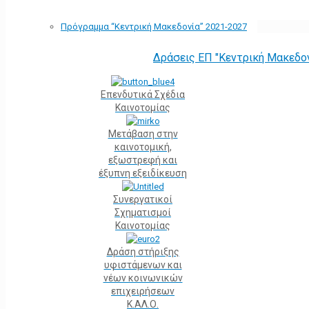
Πρόγραμμα “Κεντρική Μακεδονία” 2021-2027
Δράσεις ΕΠ "Κεντρική Μακεδο
Επενδυτικά Σχέδια
Καινοτομίας
Μετάβαση στην
καινοτομική,
εξωστρεφή και
έξυπνη εξειδίκευση
Συνεργατικοί
Σχηματισμοί
Καινοτομίας
Δράση στήριξης
υφιστάμενων και
νέων κοινωνικών
επιχειρήσεων
Κ.ΑΛ.Ο.