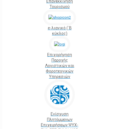
Επανεκκίνηση
Τουρισμού
e-λιανικό (΄Β
κύκλος)
Επιχορήγηση
Παροχής
Λογιστικών και
Φοροτεχνικών
Υπηρεσιών
Ενίσχυση
Πλητόμμενων
Επιχειρήσεων ΨΥΧ-