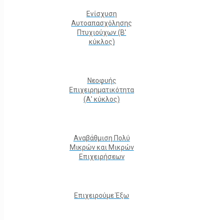
Ενίσχυση
Αυτοαπασχόλησης
Πτυχιούχων (Β'
κύκλος)
Νεοφυής
Επιχειρηματικότητα
(Α' κύκλος)
Αναβάθμιση Πολύ
Μικρών και Μικρών
Επιχειρήσεων
Επιχειρούμε Έξω