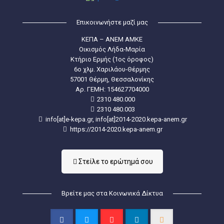
Επικοινωνήστε μαζί μας
ΚΕΠΑ – ΑΝΕΜ ΑΜΚΕ
Οικισμός Λήδα-Μαρία
Κτήριο Ερμής (1ος όροφος)
6ο χλμ. Χαριλάου-Θέρμης
57001 Θέρμη, Θεσσαλονίκης
Aρ. ΓΕΜΗ: 154627704000
2310 480.000
2310 480.003
info[at]e-kepa.gr, info[at]2014-2020.kepa-anem.gr
https://2014-2020.kepa-anem.gr
Στείλε τo ερώτημά σου
Βρείτε μας στα Κοινωνικά Δίκτυα