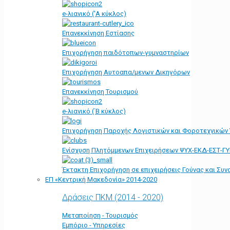
e-λιανικό ('Α κύκλος)
Επανεκκίνηση Εστίασης
Επιχορήγηση παιδότοπων-γυμναστηρίων
Επιχορήγηση Αυτοαπα/μενων Δικηγόρων
Επανεκκίνηση Τουρισμού
e-λιανικό (΄Β κύκλος)
Επιχορήγηση Παροχής Λογιστικών και Φοροτεχνικών
Ενίσχυση Πλητόμμενων Επιχειρήσεων ΨΥΧ-ΕΚΔ-ΕΣΤ-Γ
Έκτακτη Επιχορήγηση σε επιχειρήσεις Γούνας και Συ
ΕΠ «Kεντρική Μακεδονία» 2014-2020
Δράσεις ΠΚΜ (2014 - 2020)
Μεταποίηση - Τουρισμός
Εμπόριο - Υπηρεσίες