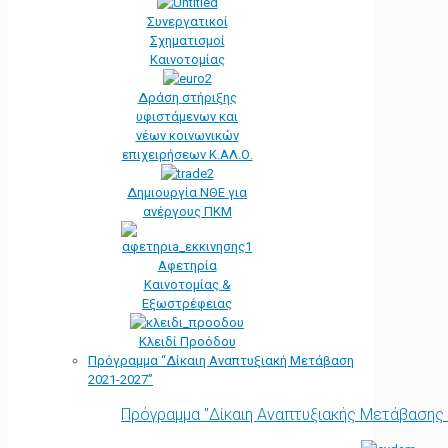
Συνεργατικοί
Σχηματισμοί
Καινοτομίας
Δράση στήριξης
υφιστάμενων και
νέων κοινωνικών
επιχειρήσεων Κ.ΑΛ.Ο.
Δημιουργία ΝΘΕ για
ανέργους ΠΚΜ
Αφετηρία
Kαινοτομίας &
Εξωστρέφειας
Κλειδί Προόδου
Πρόγραμμα “Δίκαιη Αναπτυξιακή Μετάβαση
2021-2027”
Πρόγραμμα "Δίκαιη Αναπτυξιακής Μετάβασης