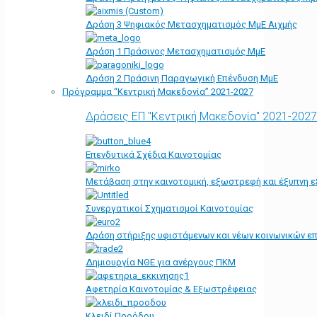
Δράση 3 Ψηφιακός Μετασχηματισμός ΜμΕ Αιχμής
Δράση 1 Πράσινος Μετασχηματισμός ΜμΕ
Δράση 2 Πράσινη Παραγωγική Επένδυση ΜμΕ
Πρόγραμμα “Κεντρική Μακεδονία” 2021-2027
Δράσεις ΕΠ "Κεντρική Μακεδονία" 2021-2027
Επενδυτικά Σχέδια Καινοτομίας
Μετάβαση στην καινοτομική, εξωστρεφή και έξυπνη ε
Συνεργατικοί Σχηματισμοί Καινοτομίας
Δράση στήριξης υφιστάμενων και νέων κοινωνικών επ
Δημιουργία ΝΘΕ για ανέργους ΠΚΜ
Αφετηρία Kαινοτομίας & Εξωστρέφειας
Κλειδί Προόδου