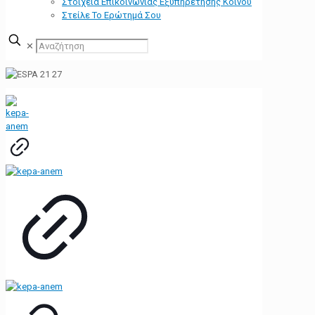
Στοιχεία Επικοινωνίας Εξυπηρέτησης Κοινού
Στείλε Το Ερώτημά Σου
✕