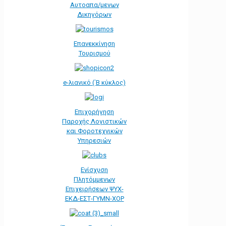
Αυτοαπα/μενων
Δικηγόρων
Επανεκκίνηση
Τουρισμού
e-λιανικό (΄Β κύκλος)
Επιχορήγηση
Παροχής Λογιστικών
και Φοροτεχνικών
Υπηρεσιών
Ενίσχυση
Πλητόμμενων
Επιχειρήσεων ΨΥΧ-
ΕΚΔ-ΕΣΤ-ΓΥΜΝ-ΧΟΡ