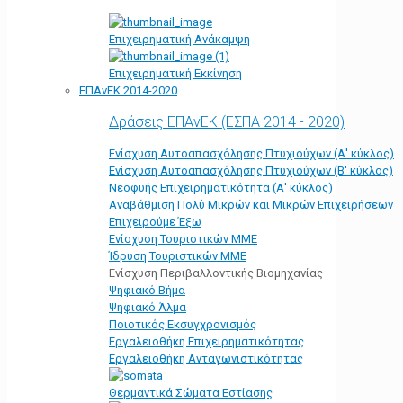
Επιχειρηματική Ανάκαμψη
Επιχειρηματική Εκκίνηση
ΕΠΑνΕΚ 2014-2020
Δράσεις ΕΠΑνΕΚ (ΕΣΠΑ 2014 - 2020)
Ενίσχυση Αυτοαπασχόλησης Πτυχιούχων (Α' κύκλος)
Ενίσχυση Αυτοαπασχόλησης Πτυχιούχων (Β' κύκλος)
Νεοφυής Επιχειρηματικότητα (Α' κύκλος)
Αναβάθμιση Πολύ Μικρών και Μικρών Επιχειρήσεων
Επιχειρούμε Έξω
Ενίσχυση Τουριστικών ΜΜΕ
Ίδρυση Τουριστικών ΜΜΕ
Ενίσχυση Περιβαλλοντικής Βιομηχανίας
Ψηφιακό Βήμα
Ψηφιακό Άλμα
Ποιοτικός Εκσυγχρονισμός
Εργαλειοθήκη Eπιχειρηματικότητας
Εργαλειοθήκη Ανταγωνιστικότητας
Θερμαντικά Σώματα Εστίασης