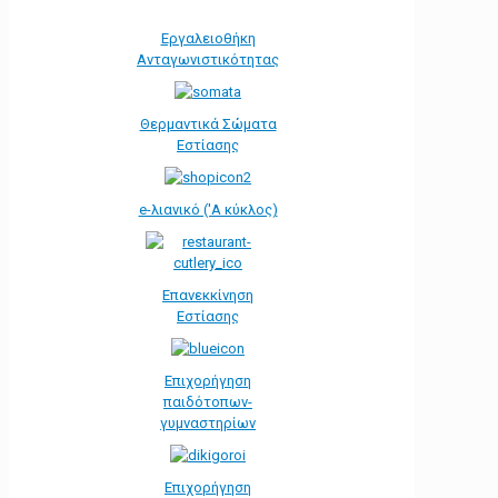
Εργαλειοθήκη
Ανταγωνιστικότητας
Θερμαντικά Σώματα
Εστίασης
e-λιανικό ('Α κύκλος)
Επανεκκίνηση
Εστίασης
Επιχορήγηση
παιδότοπων-
γυμναστηρίων
Επιχορήγηση