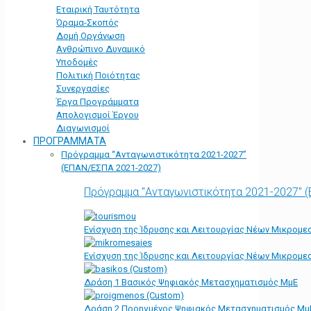
Εταιρική Ταυτότητα
Όραμα-Σκοπός
Δομή Οργάνωση
Ανθρώπινο Δυναμικό
Υποδομές
Πολιτική Ποιότητας
Συνεργασίες
Έργα Προγράμματα
Απολογισμοί Έργου
Διαγωνισμοί
ΠΡΟΓΡΑΜΜΑΤΑ
Πρόγραμμα “Ανταγωνιστικότητα 2021-2027”
(ΕΠΑΝ/ΕΣΠΑ 2021-2027)
Πρόγραμμα "Ανταγωνιστικότητα 2021-2027" 
Ενίσχυση της Ίδρυσης και Λειτουργίας Νέων Μικρομε
Ενίσχυση της Ίδρυσης και Λειτουργίας Νέων Μικρομε
Δράση 1 Βασικός Ψηφιακός Μετασχηματισμός ΜμΕ
Δράση 2 Προηγμένος Ψηφιακός Μετασχηματισμός Μμ