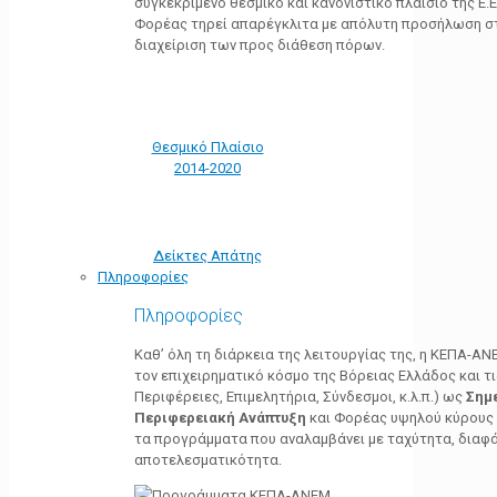
συγκεκριμένο θεσμικό και κανονιστικό πλαίσιο της Ε.Ε.
Φορέας τηρεί απαρέγκλιτα με απόλυτη προσήλωση στ
διαχείριση των προς διάθεση πόρων.
Θεσμικό Πλαίσιο
2014-2020
Δείκτες Απάτης
Πληροφορίες
Πληροφορίες
Καθ’ όλη τη διάρκεια της λειτουργίας της, η ΚΕΠΑ-Α
τον επιχειρηματικό κόσμο της Βόρειας Ελλάδος και τ
Περιφέρειες, Επιμελητήρια, Σύνδεσμοι, κ.λ.π.) ως
Σημ
Περιφερειακή Ανάπτυξη
και Φορέας υψηλού κύρους κ
τα προγράμματα που αναλαμβάνει με ταχύτητα, διαφά
αποτελεσματικότητα.