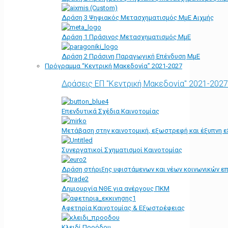
Δράση 3 Ψηφιακός Μετασχηματισμός ΜμΕ Αιχμής
Δράση 1 Πράσινος Μετασχηματισμός ΜμΕ
Δράση 2 Πράσινη Παραγωγική Επένδυση ΜμΕ
Πρόγραμμα “Κεντρική Μακεδονία” 2021-2027
Δράσεις ΕΠ "Κεντρική Μακεδονία" 2021-2027
Επενδυτικά Σχέδια Καινοτομίας
Μετάβαση στην καινοτομική, εξωστρεφή και έξυπνη ε
Συνεργατικοί Σχηματισμοί Καινοτομίας
Δράση στήριξης υφιστάμενων και νέων κοινωνικών επ
Δημιουργία ΝΘΕ για ανέργους ΠΚΜ
Αφετηρία Kαινοτομίας & Εξωστρέφειας
Κλειδί Προόδου