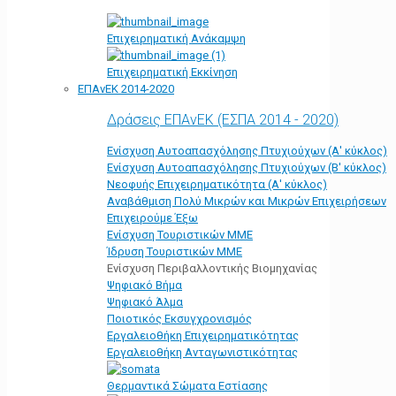
Επιχειρηματική Ανάκαμψη
Επιχειρηματική Εκκίνηση
ΕΠΑνΕΚ 2014-2020
Δράσεις ΕΠΑνΕΚ (ΕΣΠΑ 2014 - 2020)
Ενίσχυση Αυτοαπασχόλησης Πτυχιούχων (Α' κύκλος)
Ενίσχυση Αυτοαπασχόλησης Πτυχιούχων (Β' κύκλος)
Νεοφυής Επιχειρηματικότητα (Α' κύκλος)
Αναβάθμιση Πολύ Μικρών και Μικρών Επιχειρήσεων
Επιχειρούμε Έξω
Ενίσχυση Τουριστικών ΜΜΕ
Ίδρυση Τουριστικών ΜΜΕ
Ενίσχυση Περιβαλλοντικής Βιομηχανίας
Ψηφιακό Βήμα
Ψηφιακό Άλμα
Ποιοτικός Εκσυγχρονισμός
Εργαλειοθήκη Eπιχειρηματικότητας
Εργαλειοθήκη Ανταγωνιστικότητας
Θερμαντικά Σώματα Εστίασης