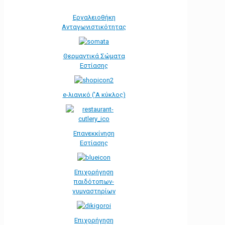
Εργαλειοθήκη
Ανταγωνιστικότητας
Θερμαντικά Σώματα
Εστίασης
e-λιανικό ('Α κύκλος)
Επανεκκίνηση
Εστίασης
Επιχορήγηση
παιδότοπων-
γυμναστηρίων
Επιχορήγηση