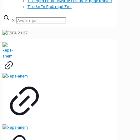
Στοιχεία Επικοινωνίας Εξυπηρέτησης Κοινού
Στείλε Το Ερώτημά Σου
✕