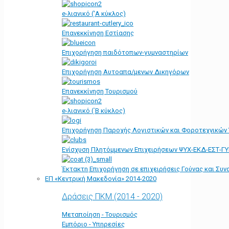
e-λιανικό ('Α κύκλος)
Επανεκκίνηση Εστίασης
Επιχορήγηση παιδότοπων-γυμναστηρίων
Επιχορήγηση Αυτοαπα/μενων Δικηγόρων
Επανεκκίνηση Τουρισμού
e-λιανικό (΄Β κύκλος)
Επιχορήγηση Παροχής Λογιστικών και Φοροτεχνικών
Ενίσχυση Πλητόμμενων Επιχειρήσεων ΨΥΧ-ΕΚΔ-ΕΣΤ-Γ
Έκτακτη Επιχορήγηση σε επιχειρήσεις Γούνας και Συ
ΕΠ «Kεντρική Μακεδονία» 2014-2020
Δράσεις ΠΚΜ (2014 - 2020)
Μεταποίηση - Τουρισμός
Εμπόριο - Υπηρεσίες