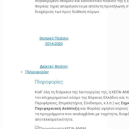
συγκεκριμένο θεσμικό και κανονιστικό πλαίσιο της Ε.Ε.
Φορέας τηρεί απαρέγκλιτα με απόλυτη προσήλωση στ
διαχείριση των προς διάθεση πόρων.
Θεσμικό Πλαίσιο
2014-2020
Δείκτες Απάτης
Πληροφορίες
Πληροφορίες
Καθ’ όλη τη διάρκεια της λειτουργίας της, η ΚΕΠΑ-Α
τον επιχειρηματικό κόσμο της Βόρειας Ελλάδος και τ
Περιφέρειες, Επιμελητήρια, Σύνδεσμοι, κ.λ.π.) ως
Σημ
Περιφερειακή Ανάπτυξη
και Φορέας υψηλού κύρους κ
τα προγράμματα που αναλαμβάνει με ταχύτητα, διαφά
αποτελεσματικότητα.