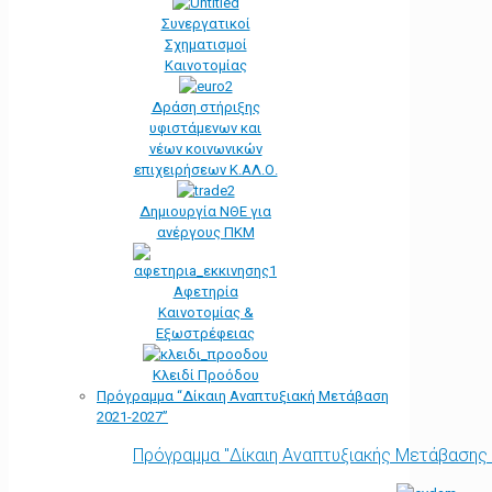
Συνεργατικοί
Σχηματισμοί
Καινοτομίας
Δράση στήριξης
υφιστάμενων και
νέων κοινωνικών
επιχειρήσεων Κ.ΑΛ.Ο.
Δημιουργία ΝΘΕ για
ανέργους ΠΚΜ
Αφετηρία
Kαινοτομίας &
Εξωστρέφειας
Κλειδί Προόδου
Πρόγραμμα “Δίκαιη Αναπτυξιακή Μετάβαση
2021-2027”
Πρόγραμμα "Δίκαιη Αναπτυξιακής Μετάβασης