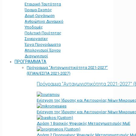
Εταιρική Ταυτότητα
Όραμα-Σκοπός
Δομή Οργάνωση
Ανθρώπινο Δυναμικό
Υποδομές
Πολιτική Ποιότητας
Συνεργασίες
Έργα Προγράμματα
Απολογισμοί Έργου
Διαγωνισμοί
ΠΡΟΓΡΑΜΜΑΤΑ
Πρόγραμμα “Ανταγωνιστικότητα 2021-2027”
(ΕΠΑΝ/ΕΣΠΑ 2021-2027)
Πρόγραμμα "Ανταγωνιστικότητα 2021-2027" 
Ενίσχυση της Ίδρυσης και Λειτουργίας Νέων Μικρομε
Ενίσχυση της Ίδρυσης και Λειτουργίας Νέων Μικρομε
Δράση 1 Βασικός Ψηφιακός Μετασχηματισμός ΜμΕ
Δράση 2 Προηγμένος Ψηφιακός Μετασχηματισμός Μμ