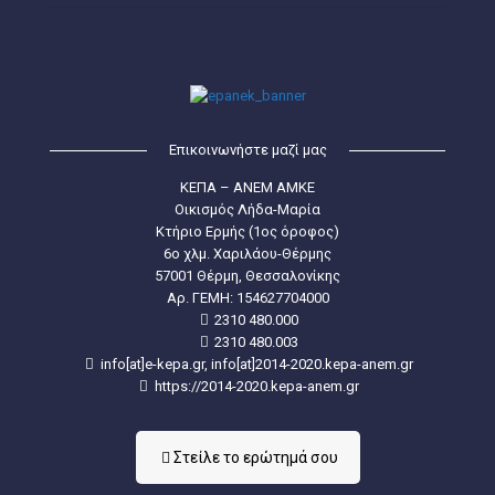
Επικοινωνήστε μαζί μας
ΚΕΠΑ – ΑΝΕΜ ΑΜΚΕ
Οικισμός Λήδα-Μαρία
Κτήριο Ερμής (1ος όροφος)
6ο χλμ. Χαριλάου-Θέρμης
57001 Θέρμη, Θεσσαλονίκης
Aρ. ΓΕΜΗ: 154627704000
2310 480.000
2310 480.003
info[at]e-kepa.gr, info[at]2014-2020.kepa-anem.gr
https://2014-2020.kepa-anem.gr
Στείλε τo ερώτημά σου