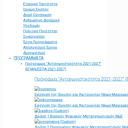
Εταιρική Ταυτότητα
Όραμα-Σκοπός
Δομή Οργάνωση
Ανθρώπινο Δυναμικό
Υποδομές
Πολιτική Ποιότητας
Συνεργασίες
Έργα Προγράμματα
Απολογισμοί Έργου
Διαγωνισμοί
ΠΡΟΓΡΑΜΜΑΤΑ
Πρόγραμμα “Ανταγωνιστικότητα 2021-2027”
(ΕΠΑΝ/ΕΣΠΑ 2021-2027)
Πρόγραμμα "Ανταγωνιστικότητα 2021-2027" 
Ενίσχυση της Ίδρυσης και Λειτουργίας Νέων Μικρομε
Ενίσχυση της Ίδρυσης και Λειτουργίας Νέων Μικρομε
Δράση 1 Βασικός Ψηφιακός Μετασχηματισμός ΜμΕ
Δράση 2 Προηγμένος Ψηφιακός Μετασχηματισμός Μμ