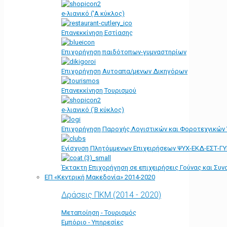
e-λιανικό ('Α κύκλος)
Επανεκκίνηση Εστίασης
Επιχορήγηση παιδότοπων-γυμναστηρίων
Επιχορήγηση Αυτοαπα/μενων Δικηγόρων
Επανεκκίνηση Τουρισμού
e-λιανικό (΄Β κύκλος)
Επιχορήγηση Παροχής Λογιστικών και Φοροτεχνικών
Ενίσχυση Πλητόμμενων Επιχειρήσεων ΨΥΧ-ΕΚΔ-ΕΣΤ-Γ
Έκτακτη Επιχορήγηση σε επιχειρήσεις Γούνας και Συ
ΕΠ «Kεντρική Μακεδονία» 2014-2020
Δράσεις ΠΚΜ (2014 - 2020)
Μεταποίηση - Τουρισμός
Εμπόριο - Υπηρεσίες