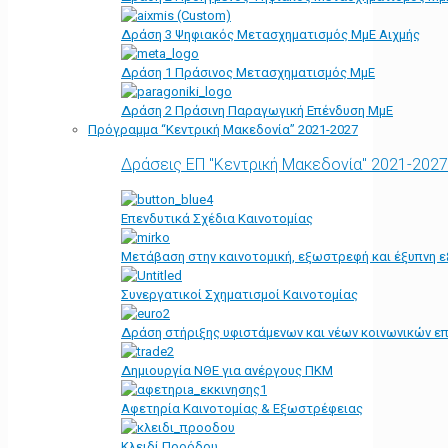
Δράση 3 Ψηφιακός Μετασχηματισμός ΜμΕ Αιχμής
Δράση 1 Πράσινος Μετασχηματισμός ΜμΕ
Δράση 2 Πράσινη Παραγωγική Επένδυση ΜμΕ
Πρόγραμμα “Κεντρική Μακεδονία” 2021-2027
Δράσεις ΕΠ "Κεντρική Μακεδονία" 2021-2027
Επενδυτικά Σχέδια Καινοτομίας
Μετάβαση στην καινοτομική, εξωστρεφή και έξυπνη ε
Συνεργατικοί Σχηματισμοί Καινοτομίας
Δράση στήριξης υφιστάμενων και νέων κοινωνικών επ
Δημιουργία ΝΘΕ για ανέργους ΠΚΜ
Αφετηρία Kαινοτομίας & Εξωστρέφειας
Κλειδί Προόδου