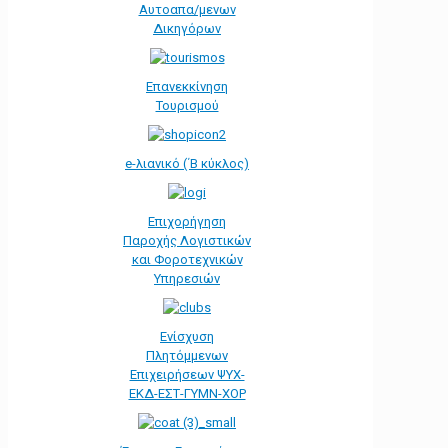
Αυτοαπα/μενων
Δικηγόρων
Επανεκκίνηση
Τουρισμού
e-λιανικό (΄Β κύκλος)
Επιχορήγηση
Παροχής Λογιστικών
και Φοροτεχνικών
Υπηρεσιών
Ενίσχυση
Πλητόμμενων
Επιχειρήσεων ΨΥΧ-
ΕΚΔ-ΕΣΤ-ΓΥΜΝ-ΧΟΡ