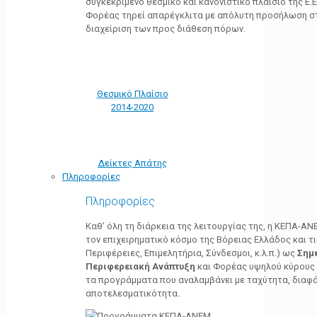
συγκεκριμένο θεσμικό και κανονιστικό πλαίσιο της Ε.Ε.
Φορέας τηρεί απαρέγκλιτα με απόλυτη προσήλωση στ
διαχείριση των προς διάθεση πόρων.
Θεσμικό Πλαίσιο
2014-2020
Δείκτες Απάτης
Πληροφορίες
Πληροφορίες
Καθ’ όλη τη διάρκεια της λειτουργίας της, η ΚΕΠΑ-Α
τον επιχειρηματικό κόσμο της Βόρειας Ελλάδος και τ
Περιφέρειες, Επιμελητήρια, Σύνδεσμοι, κ.λ.π.) ως
Σημ
Περιφερειακή Ανάπτυξη
και Φορέας υψηλού κύρους κ
τα προγράμματα που αναλαμβάνει με ταχύτητα, διαφά
αποτελεσματικότητα.