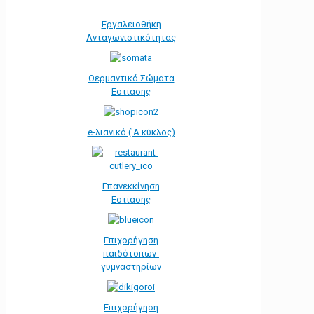
Εργαλειοθήκη
Ανταγωνιστικότητας
Θερμαντικά Σώματα
Εστίασης
e-λιανικό ('Α κύκλος)
Επανεκκίνηση
Εστίασης
Επιχορήγηση
παιδότοπων-
γυμναστηρίων
Επιχορήγηση