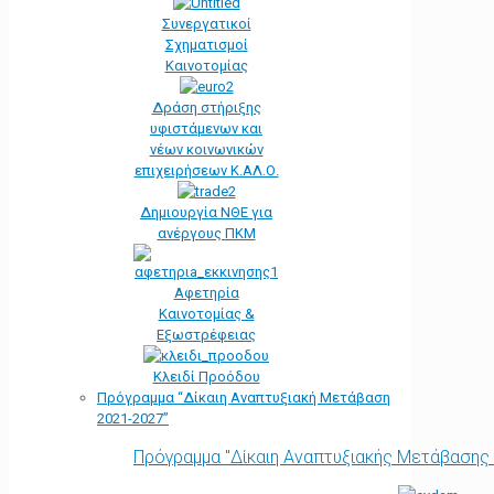
Συνεργατικοί
Σχηματισμοί
Καινοτομίας
Δράση στήριξης
υφιστάμενων και
νέων κοινωνικών
επιχειρήσεων Κ.ΑΛ.Ο.
Δημιουργία ΝΘΕ για
ανέργους ΠΚΜ
Αφετηρία
Kαινοτομίας &
Εξωστρέφειας
Κλειδί Προόδου
Πρόγραμμα “Δίκαιη Αναπτυξιακή Μετάβαση
2021-2027”
Πρόγραμμα "Δίκαιη Αναπτυξιακής Μετάβασης