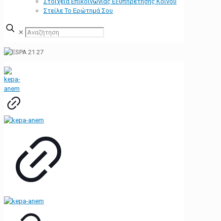
Στοιχεία Επικοινωνίας Εξυπηρέτησης Κοινού
Στείλε Το Ερώτημά Σου
✕