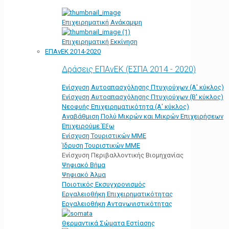
Επιχειρηματική Ανάκαμψη
Επιχειρηματική Εκκίνηση
ΕΠΑνΕΚ 2014-2020
Δράσεις ΕΠΑνΕΚ (ΕΣΠΑ 2014 - 2020)
Ενίσχυση Αυτοαπασχόλησης Πτυχιούχων (Α' κύκλος)
Ενίσχυση Αυτοαπασχόλησης Πτυχιούχων (Β' κύκλος)
Νεοφυής Επιχειρηματικότητα (Α' κύκλος)
Αναβάθμιση Πολύ Μικρών και Μικρών Επιχειρήσεων
Επιχειρούμε Έξω
Ενίσχυση Τουριστικών ΜΜΕ
Ίδρυση Τουριστικών ΜΜΕ
Ενίσχυση Περιβαλλοντικής Βιομηχανίας
Ψηφιακό Βήμα
Ψηφιακό Άλμα
Ποιοτικός Εκσυγχρονισμός
Εργαλειοθήκη Eπιχειρηματικότητας
Εργαλειοθήκη Ανταγωνιστικότητας
Θερμαντικά Σώματα Εστίασης