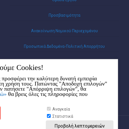
Προσβασιμότητα
Ανακοίνωση Νομικού Περιεχομένου
Προσωπικά Δεδομένα-Πολιτική Απορρήτου
ύμε Cookies!
ς προσφέρει την καλύτερη δυνατή εμπειρία
 τη χρήση τους. Πατώντας "Αποδοχή επιλογών"
Αν πατήσετε "Απόρριψη επιλογών", θα
δώ»
θα βρεις όλες τις πληροφορίες που
Αναγκαία
Στατιστικά
Προβολή λεπτομερειών