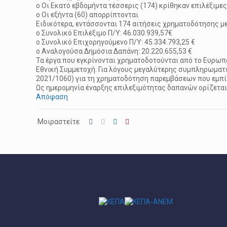
o Οι Εκατό εβδομήντα τέσσερις (174) κρίθηκαν επιλέξιμε
o Οι εξήντα (60) απορρίπτονται
Ειδικότερα, εντάσσονται 174 αιτήσεις χρηματοδότησης με
o Συνολικό Επιλέξιμο Π/Υ: 46.030.939,57€
o Συνολικό Επιχορηγούμενο Π/Υ: 45.334.793,25 €
o Αναλογούσα Δημόσια Δαπάνη: 20.220.655,53 €
Τα έργα που εγκρίνονται χρηματοδοτούνται από το Ευρω
Εθνική Συμμετοχή. Για λόγους μεγαλύτερης συμπληρωματικ
2021/1060) για τη χρηματοδότηση παρεμβάσεων που εμπί
Ως ημερομηνία έναρξης επιλεξιμότητας δαπανών ορίζετα
Απόφαση
Μοιραστείτε