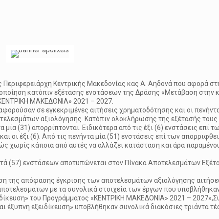
ς Περιφερειάρχη Κεντρικής Μακεδονίας κας Α. Αηδονά που αφορά στη
οίηση κατόπιν εξέτασης ενστάσεων της Δράσης «Μετάβαση στην κ
«ΚΕΝΤΡΙΚΗ ΜΑΚΕΔΟΝΙΑ» 2021 – 2027.
ς αφορούσαν σε εγκεκριμένες αιτήσεις χρηματοδότησης και οι πενήντα
τελεσμάτων αξιολόγησης. Κατόπιν ολοκλήρωσης της εξέτασής τους 
τα μία (31) απορρίπτονται. Ειδικότερα από τις έξι (6) ενστάσεις επί τ
 οι έξι (6). Από τις πενήντα μία (51) ενστάσεις επί των απορριφθει
ερικώς χωρίς κάποια από αυτές να αλλάζει κατάσταση και άρα παραμένο
πτά (57) ενστάσεων αποτυπώνεται στον Πίνακα Αποτελεσμάτων Εξέτ
ίηση της απόφασης έγκρισης των αποτελεσμάτων αξιολόγησης αιτήσ
αποτελεσμάτων με τα συνολικά στοιχεία των έργων που υποβλήθηκα
ιδίκευση» του Προγράμματος «ΚΕΝΤΡΙΚΗ ΜΑΚΕΔΟΝΙΑ» 2021 – 2027»,Σ
αι έξυπνη εξειδίκευση» υποβλήθηκαν συνολικά διακόσιες τριάντα τέ