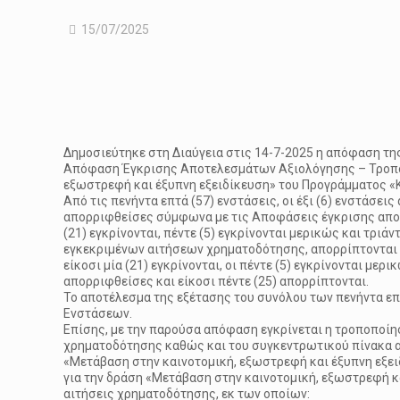
15/07/2025
Δημοσιεύτηκε στη Διαύγεια στις 14-7-2025 η απόφαση τη
Απόφαση Έγκρισης Αποτελεσμάτων Αξιολόγησης – Τροποπ
εξωστρεφή και έξυπνη εξειδίκευση» του Προγράμματος 
Από τις πενήντα επτά (57) ενστάσεις, οι έξι (6) ενστάσει
απορριφθείσες σύμφωνα με τις Αποφάσεις έγκρισης απο
(21) εγκρίνονται, πέντε (5) εγκρίνονται μερικώς και τριάν
εγκεκριμένων αιτήσεων χρηματοδότησης, απορρίπτονται και
είκοσι μία (21) εγκρίνονται, οι πέντε (5) εγκρίνονται μ
απορριφθείσες και είκοσι πέντε (25) απορρίπτονται.
Το αποτέλεσμα της εξέτασης του συνόλου των πενήντα ε
Ενστάσεων.
Επίσης, με την παρούσα απόφαση εγκρίνεται η τροποπο
χρηματοδότησης καθώς και του συγκεντρωτικού πίνακα 
«Μετάβαση στην καινοτομική, εξωστρεφή και έξυπνη εξε
για την δράση «Μετάβαση στην καινοτομική, εξωστρεφή κ
αιτήσεις χρηματοδότησης, εκ των οποίων: