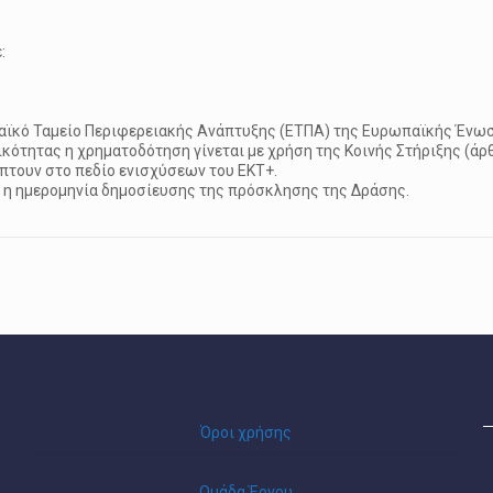
ς
:
παϊκό Ταμείο Περιφερειακής Ανάπτυξης (ΕΤΠΑ) της Ευρωπαϊκής Ένωσ
ότητας η χρηματοδότηση γίνεται με χρήση της Κοινής Στήριξης (άρθ
πτουν στο πεδίο ενισχύσεων του ΕΚΤ+.
ι η ημερομηνία δημοσίευσης της πρόσκλησης της Δράσης.
Όροι χρήσης
Ομάδα Έργου