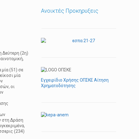
Ανοικτές Προκηρυξεις
 Δεύτερη (2η)
αινοτομική,
 μία (51) σε
είκοσι μία
Εγχειρίδιο Χρήσης ΟΠΣΚΕ Αίτηση
ων
Χρηματοδότησης
σών, οι
υν
ασης
εων
ν στη Δράση
υγκεκριμένα,
σσερις (234)