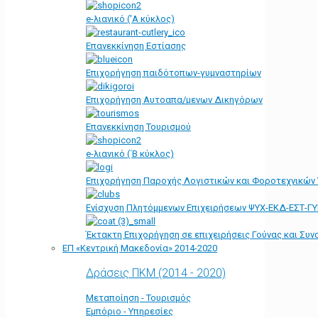
e-λιανικό ('Α κύκλος)
Επανεκκίνηση Εστίασης
Επιχορήγηση παιδότοπων-γυμναστηρίων
Επιχορήγηση Αυτοαπα/μενων Δικηγόρων
Επανεκκίνηση Τουρισμού
e-λιανικό (΄Β κύκλος)
Επιχορήγηση Παροχής Λογιστικών και Φοροτεχνικών
Ενίσχυση Πλητόμμενων Επιχειρήσεων ΨΥΧ-ΕΚΔ-ΕΣΤ-Γ
Έκτακτη Επιχορήγηση σε επιχειρήσεις Γούνας και Συ
ΕΠ «Kεντρική Μακεδονία» 2014-2020
Δράσεις ΠΚΜ (2014 - 2020)
Μεταποίηση - Τουρισμός
Εμπόριο - Υπηρεσίες