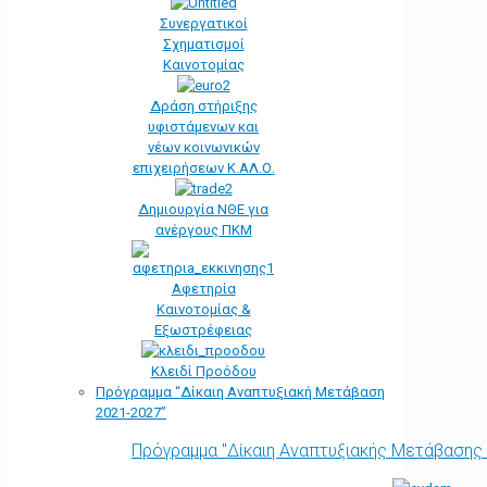
Συνεργατικοί
Σχηματισμοί
Καινοτομίας
Δράση στήριξης
υφιστάμενων και
νέων κοινωνικών
επιχειρήσεων Κ.ΑΛ.Ο.
Δημιουργία ΝΘΕ για
ανέργους ΠΚΜ
Αφετηρία
Kαινοτομίας &
Εξωστρέφειας
Κλειδί Προόδου
Πρόγραμμα “Δίκαιη Αναπτυξιακή Μετάβαση
2021-2027”
Πρόγραμμα "Δίκαιη Αναπτυξιακής Μετάβασης