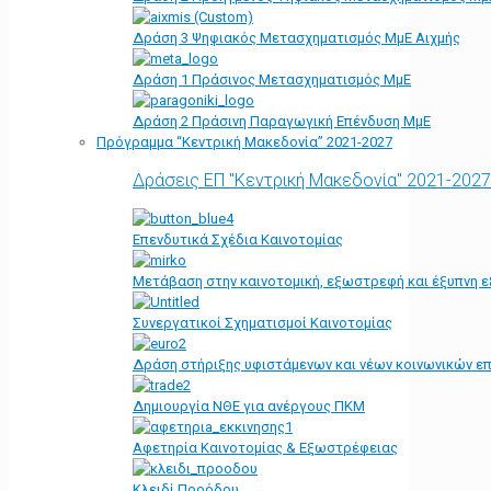
Δράση 3 Ψηφιακός Μετασχηματισμός ΜμΕ Αιχμής
Δράση 1 Πράσινος Μετασχηματισμός ΜμΕ
Δράση 2 Πράσινη Παραγωγική Επένδυση ΜμΕ
Πρόγραμμα “Κεντρική Μακεδονία” 2021-2027
Δράσεις ΕΠ "Κεντρική Μακεδονία" 2021-2027
Επενδυτικά Σχέδια Καινοτομίας
Μετάβαση στην καινοτομική, εξωστρεφή και έξυπνη ε
Συνεργατικοί Σχηματισμοί Καινοτομίας
Δράση στήριξης υφιστάμενων και νέων κοινωνικών επ
Δημιουργία ΝΘΕ για ανέργους ΠΚΜ
Αφετηρία Kαινοτομίας & Εξωστρέφειας
Κλειδί Προόδου