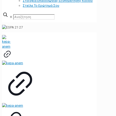
Στοιχεία Επικοινωνίας Εξυπηρέτησης Κοινού
Στείλε Το Ερώτημά Σου
✕