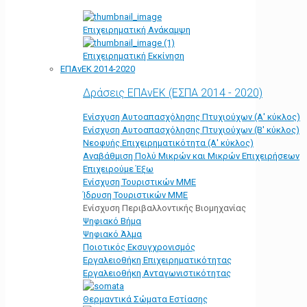
Επιχειρηματική Ανάκαμψη
Επιχειρηματική Εκκίνηση
ΕΠΑνΕΚ 2014-2020
Δράσεις ΕΠΑνΕΚ (ΕΣΠΑ 2014 - 2020)
Ενίσχυση Αυτοαπασχόλησης Πτυχιούχων (Α' κύκλος)
Ενίσχυση Αυτοαπασχόλησης Πτυχιούχων (Β' κύκλος)
Νεοφυής Επιχειρηματικότητα (Α' κύκλος)
Αναβάθμιση Πολύ Μικρών και Μικρών Επιχειρήσεων
Επιχειρούμε Έξω
Ενίσχυση Τουριστικών ΜΜΕ
Ίδρυση Τουριστικών ΜΜΕ
Ενίσχυση Περιβαλλοντικής Βιομηχανίας
Ψηφιακό Βήμα
Ψηφιακό Άλμα
Ποιοτικός Εκσυγχρονισμός
Εργαλειοθήκη Eπιχειρηματικότητας
Εργαλειοθήκη Ανταγωνιστικότητας
Θερμαντικά Σώματα Εστίασης