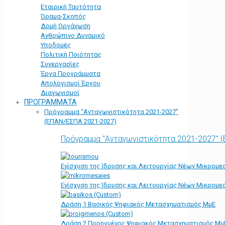
Εταιρική Ταυτότητα
Όραμα-Σκοπός
Δομή Οργάνωση
Ανθρώπινο Δυναμικό
Υποδομές
Πολιτική Ποιότητας
Συνεργασίες
Έργα Προγράμματα
Απολογισμοί Έργου
Διαγωνισμοί
ΠΡΟΓΡΑΜΜΑΤΑ
Πρόγραμμα “Ανταγωνιστικότητα 2021-2027”
(ΕΠΑΝ/ΕΣΠΑ 2021-2027)
Πρόγραμμα "Ανταγωνιστικότητα 2021-2027" 
Ενίσχυση της Ίδρυσης και Λειτουργίας Νέων Μικρομε
Ενίσχυση της Ίδρυσης και Λειτουργίας Νέων Μικρομε
Δράση 1 Βασικός Ψηφιακός Μετασχηματισμός ΜμΕ
Δράση 2 Προηγμένος Ψηφιακός Μετασχηματισμός Μμ