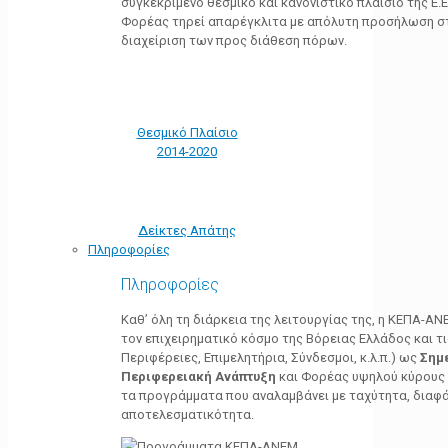
συγκεκριμένο θεσμικό και κανονιστικό πλαίσιο της Ε.Ε.
Φορέας τηρεί απαρέγκλιτα με απόλυτη προσήλωση στ
διαχείριση των προς διάθεση πόρων.
Θεσμικό Πλαίσιο
2014-2020
Δείκτες Απάτης
Πληροφορίες
Πληροφορίες
Καθ’ όλη τη διάρκεια της λειτουργίας της, η ΚΕΠΑ-Α
τον επιχειρηματικό κόσμο της Βόρειας Ελλάδος και τ
Περιφέρειες, Επιμελητήρια, Σύνδεσμοι, κ.λ.π.) ως
Σημ
Περιφερειακή Ανάπτυξη
και Φορέας υψηλού κύρους κ
τα προγράμματα που αναλαμβάνει με ταχύτητα, διαφά
αποτελεσματικότητα.