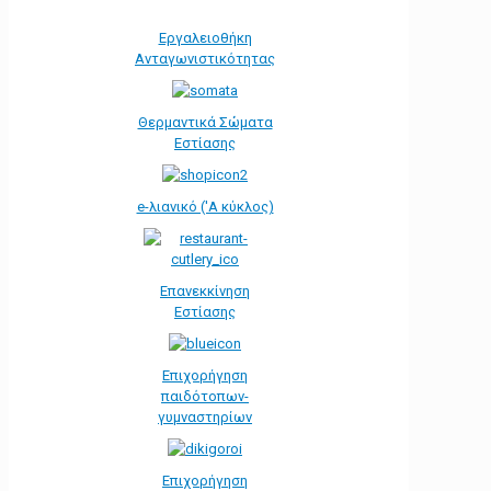
Εργαλειοθήκη
Ανταγωνιστικότητας
Θερμαντικά Σώματα
Εστίασης
e-λιανικό ('Α κύκλος)
Επανεκκίνηση
Εστίασης
Επιχορήγηση
παιδότοπων-
γυμναστηρίων
Επιχορήγηση