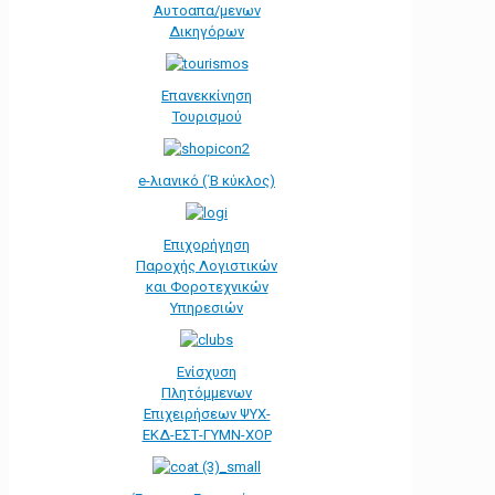
Αυτοαπα/μενων
Δικηγόρων
Επανεκκίνηση
Τουρισμού
e-λιανικό (΄Β κύκλος)
Επιχορήγηση
Παροχής Λογιστικών
και Φοροτεχνικών
Υπηρεσιών
Ενίσχυση
Πλητόμμενων
Επιχειρήσεων ΨΥΧ-
ΕΚΔ-ΕΣΤ-ΓΥΜΝ-ΧΟΡ