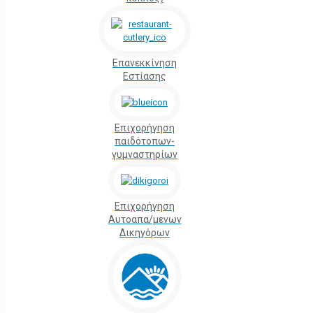
Επανεκκίνηση
Εστίασης
Επιχορήγηση
παιδότοπων-
γυμναστηρίων
Επιχορήγηση
Αυτοαπα/μενων
Δικηγόρων