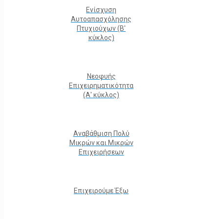
Ενίσχυση
Αυτοαπασχόλησης
Πτυχιούχων (Β'
κύκλος)
Νεοφυής
Επιχειρηματικότητα
(Α' κύκλος)
Αναβάθμιση Πολύ
Μικρών και Μικρών
Επιχειρήσεων
Επιχειρούμε Έξω