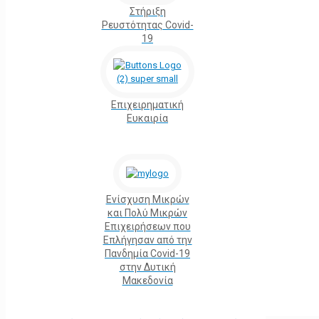
Στήριξη
Ρευστότητας Covid-
19
Επιχειρηματική
Ευκαιρία
Ενίσχυση Μικρών
και Πολύ Μικρών
Επιχειρήσεων που
Επλήγησαν από την
Πανδημία Covid-19
στην Δυτική
Μακεδονία