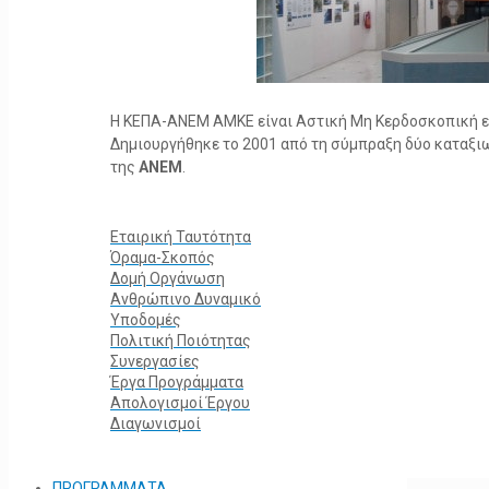
Η ΚΕΠΑ-ΑΝΕΜ ΑΜΚΕ είναι Αστική Μη Κερδοσκοπική ετα
Δημιουργήθηκε το 2001 από τη σύμπραξη δύο καταξ
της
ΑΝΕΜ
.
Εταιρική Ταυτότητα
Όραμα-Σκοπός
Δομή Οργάνωση
Ανθρώπινο Δυναμικό
Υποδομές
Πολιτική Ποιότητας
Συνεργασίες
Έργα Προγράμματα
Απολογισμοί Έργου
Διαγωνισμοί
ΠΡΟΓΡΑΜΜΑΤΑ