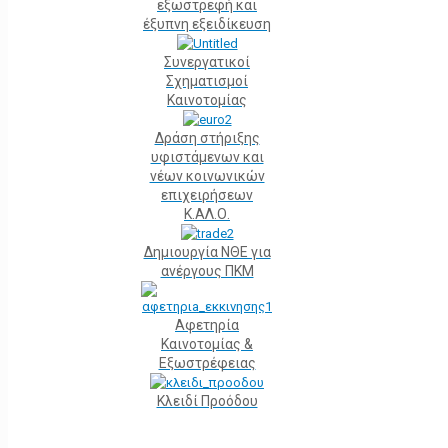
εξωστρεφή και
έξυπνη εξειδίκευση
Συνεργατικοί
Σχηματισμοί
Καινοτομίας
Δράση στήριξης
υφιστάμενων και
νέων κοινωνικών
επιχειρήσεων
Κ.ΑΛ.Ο.
Δημιουργία ΝΘΕ για
ανέργους ΠΚΜ
Αφετηρία
Kαινοτομίας &
Εξωστρέφειας
Κλειδί Προόδου