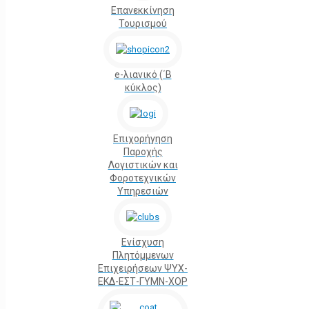
Επανεκκίνηση
Τουρισμού
e-λιανικό (΄Β
κύκλος)
Επιχορήγηση
Παροχής
Λογιστικών και
Φοροτεχνικών
Υπηρεσιών
Ενίσχυση
Πλητόμμενων
Επιχειρήσεων ΨΥΧ-
ΕΚΔ-ΕΣΤ-ΓΥΜΝ-ΧΟΡ