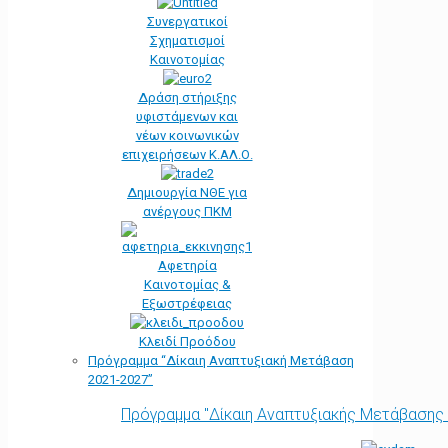
Συνεργατικοί
Σχηματισμοί
Καινοτομίας
Δράση στήριξης
υφιστάμενων και
νέων κοινωνικών
επιχειρήσεων Κ.ΑΛ.Ο.
Δημιουργία ΝΘΕ για
ανέργους ΠΚΜ
Αφετηρία
Kαινοτομίας &
Εξωστρέφειας
Κλειδί Προόδου
Πρόγραμμα “Δίκαιη Αναπτυξιακή Μετάβαση
2021-2027”
Πρόγραμμα "Δίκαιη Αναπτυξιακής Μετάβασης