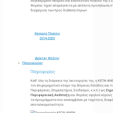
συγκεκριμένο θεσμικό και κανονιστικό πλαίσιο της Ε.Ε.
Φορέας τηρεί απαρέγκλιτα με απόλυτη προσήλωση στ
διαχείριση των προς διάθεση πόρων.
Θεσμικό Πλαίσιο
2014-2020
Δείκτες Απάτης
Πληροφορίες
Πληροφορίες
Καθ’ όλη τη διάρκεια της λειτουργίας της, η ΚΕΠΑ-Α
τον επιχειρηματικό κόσμο της Βόρειας Ελλάδος και τ
Περιφέρειες, Επιμελητήρια, Σύνδεσμοι, κ.λ.π.) ως
Σημ
Περιφερειακή Ανάπτυξη
και Φορέας υψηλού κύρους κ
τα προγράμματα που αναλαμβάνει με ταχύτητα, διαφά
αποτελεσματικότητα.