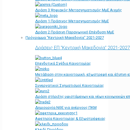
Δράση 3 Ψηφιακός Μετασχηματισμός ΜμΕ Αιχμής
Δράση 1 Πράσινος Μετασχηματισμός ΜμΕ
Δράση 2 Πράσινη Παραγωγική Επένδυση ΜμΕ
Πρόγραμμα “Κεντρική Μακεδονία” 2021-2027
Δράσεις ΕΠ "Κεντρική Μακεδονία" 2021-2027
Επενδυτικά Σχέδια Καινοτομίας
Μετάβαση στην καινοτομική, εξωστρεφή και έξυπνη ε
Συνεργατικοί Σχηματισμοί Καινοτομίας
Δράση στήριξης υφιστάμενων και νέων κοινωνικών επ
Δημιουργία ΝΘΕ για ανέργους ΠΚΜ
Αφετηρία Kαινοτομίας & Εξωστρέφειας
Κλειδί Προόδου