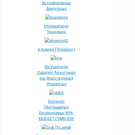
Αυτοαπα/μενων
Δικηγόρων
Επανεκκίνηση
Τουρισμού
e-λιανικό (΄Β κύκλος)
Επιχορήγηση
Παροχής Λογιστικών
και Φοροτεχνικών
Υπηρεσιών
Ενίσχυση
Πλητόμμενων
Επιχειρήσεων ΨΥΧ-
ΕΚΔ-ΕΣΤ-ΓΥΜΝ-ΧΟΡ