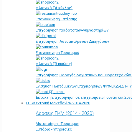
e-λιανικό ('Α κύκλος)
Επανεκκίνηση Εστίασης
Επιχορήγηση παιδότοπων-γυμναστηρίων
Επιχορήγηση Αυτοαπα/μενων Δικηγόρων
Επανεκκίνηση Τουρισμού
e-λιανικό (΄Β κύκλος)
Επιχορήγηση Παροχής Λογιστικών και Φοροτεχνικών
Ενίσχυση Πλητόμμενων Επιχειρήσεων ΨΥΧ-ΕΚΔ-ΕΣΤ-Γ
Έκτακτη Επιχορήγηση σε επιχειρήσεις Γούνας και Συ
ΕΠ «Kεντρική Μακεδονία» 2014-2020
Δράσεις ΠΚΜ (2014 - 2020)
Μεταποίηση - Τουρισμός
Εμπόριο - Υπηρεσίες