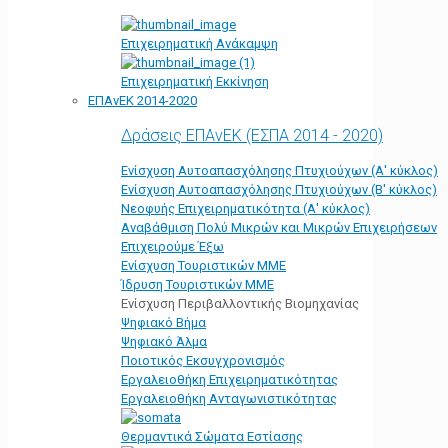
Επιχειρηματική Ανάκαμψη
Επιχειρηματική Εκκίνηση
ΕΠΑνΕΚ 2014-2020
Δράσεις ΕΠΑνΕΚ (ΕΣΠΑ 2014 - 2020)
Ενίσχυση Αυτοαπασχόλησης Πτυχιούχων (Α' κύκλος)
Ενίσχυση Αυτοαπασχόλησης Πτυχιούχων (Β' κύκλος)
Νεοφυής Επιχειρηματικότητα (Α' κύκλος)
Αναβάθμιση Πολύ Μικρών και Μικρών Επιχειρήσεων
Επιχειρούμε Έξω
Ενίσχυση Τουριστικών ΜΜΕ
Ίδρυση Τουριστικών ΜΜΕ
Ενίσχυση Περιβαλλοντικής Βιομηχανίας
Ψηφιακό Βήμα
Ψηφιακό Άλμα
Ποιοτικός Εκσυγχρονισμός
Εργαλειοθήκη Eπιχειρηματικότητας
Εργαλειοθήκη Ανταγωνιστικότητας
Θερμαντικά Σώματα Εστίασης