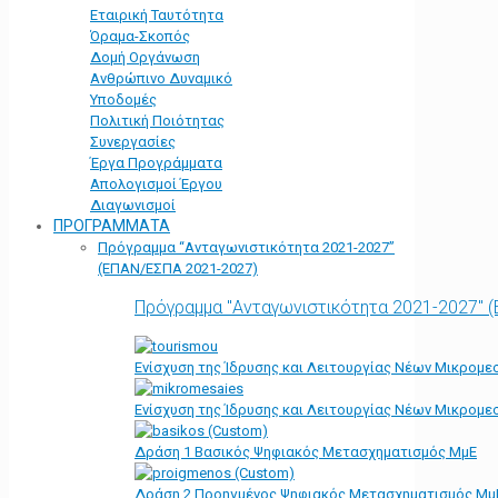
Εταιρική Ταυτότητα
Όραμα-Σκοπός
Δομή Οργάνωση
Ανθρώπινο Δυναμικό
Υποδομές
Πολιτική Ποιότητας
Συνεργασίες
Έργα Προγράμματα
Απολογισμοί Έργου
Διαγωνισμοί
ΠΡΟΓΡΑΜΜΑΤΑ
Πρόγραμμα “Ανταγωνιστικότητα 2021-2027”
(ΕΠΑΝ/ΕΣΠΑ 2021-2027)
Πρόγραμμα "Ανταγωνιστικότητα 2021-2027" 
Ενίσχυση της Ίδρυσης και Λειτουργίας Νέων Μικρομε
Ενίσχυση της Ίδρυσης και Λειτουργίας Νέων Μικρομε
Δράση 1 Βασικός Ψηφιακός Μετασχηματισμός ΜμΕ
Δράση 2 Προηγμένος Ψηφιακός Μετασχηματισμός Μμ