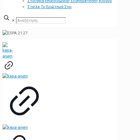
Στοιχεία Επικοινωνίας Εξυπηρέτησης Κοινού
Στείλε Το Ερώτημά Σου
✕