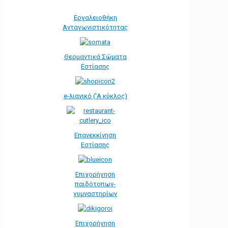
Εργαλειοθήκη
Ανταγωνιστικότητας
Θερμαντικά Σώματα
Εστίασης
e-λιανικό ('Α κύκλος)
Επανεκκίνηση
Εστίασης
Επιχορήγηση
παιδότοπων-
γυμναστηρίων
Επιχορήγηση