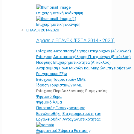
Επιχειρηματική Ανάκαμψη
Επιχειρηματική Εκκίνηση
ΕΠΑνΕΚ 2014-2020
Δράσεις ΕΠΑνΕΚ (ΕΣΠΑ 2014 - 2020)
Ενίσχυση Αυτοαπασχόλησης Πτυχιούχων (Α' κύκλος)
Ενίσχυση Αυτοαπασχόλησης Πτυχιούχων (Β' κύκλος)
Νεοφυής Επιχειρηματικότητα (Α' κύκλος)
Αναβάθμιση Πολύ Μικρών και Μικρών Επιχειρήσεων
Επιχειρούμε Έξω
Ενίσχυση Τουριστικών ΜΜΕ
Ίδρυση Τουριστικών ΜΜΕ
Ενίσχυση Περιβαλλοντικής Βιομηχανίας
Ψηφιακό Βήμα
Ψηφιακό Άλμα
Ποιοτικός Εκσυγχρονισμός
Εργαλειοθήκη Eπιχειρηματικότητας
Εργαλειοθήκη Ανταγωνιστικότητας
Θερμαντικά Σώματα Εστίασης