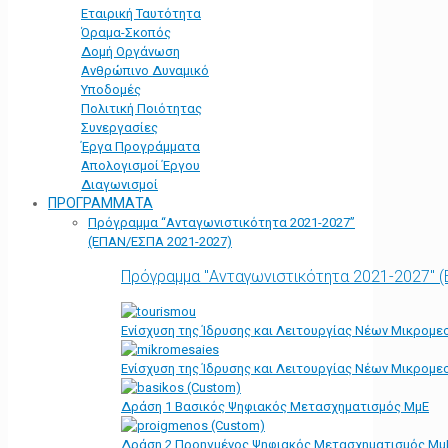
Εταιρική Ταυτότητα
Όραμα-Σκοπός
Δομή Οργάνωση
Ανθρώπινο Δυναμικό
Υποδομές
Πολιτική Ποιότητας
Συνεργασίες
Έργα Προγράμματα
Απολογισμοί Έργου
Διαγωνισμοί
ΠΡΟΓΡΑΜΜΑΤΑ
Πρόγραμμα “Ανταγωνιστικότητα 2021-2027”
(ΕΠΑΝ/ΕΣΠΑ 2021-2027)
Πρόγραμμα "Ανταγωνιστικότητα 2021-2027" 
Ενίσχυση της Ίδρυσης και Λειτουργίας Νέων Μικρομε
Ενίσχυση της Ίδρυσης και Λειτουργίας Νέων Μικρομε
Δράση 1 Βασικός Ψηφιακός Μετασχηματισμός ΜμΕ
Δράση 2 Προηγμένος Ψηφιακός Μετασχηματισμός Μμ