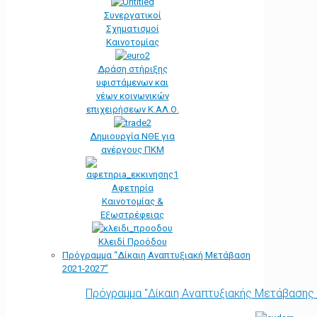
Συνεργατικοί
Σχηματισμοί
Καινοτομίας
Δράση στήριξης
υφιστάμενων και
νέων κοινωνικών
επιχειρήσεων Κ.ΑΛ.Ο.
Δημιουργία ΝΘΕ για
ανέργους ΠΚΜ
Αφετηρία
Kαινοτομίας &
Εξωστρέφειας
Κλειδί Προόδου
Πρόγραμμα “Δίκαιη Αναπτυξιακή Μετάβαση
2021-2027”
Πρόγραμμα "Δίκαιη Αναπτυξιακής Μετάβασης