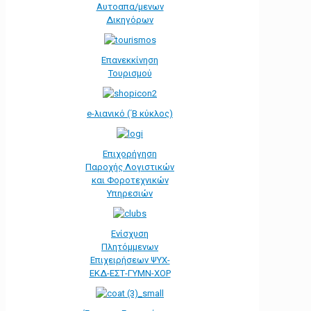
Αυτοαπα/μενων
Δικηγόρων
Επανεκκίνηση
Τουρισμού
e-λιανικό (΄Β κύκλος)
Επιχορήγηση
Παροχής Λογιστικών
και Φοροτεχνικών
Υπηρεσιών
Ενίσχυση
Πλητόμμενων
Επιχειρήσεων ΨΥΧ-
ΕΚΔ-ΕΣΤ-ΓΥΜΝ-ΧΟΡ