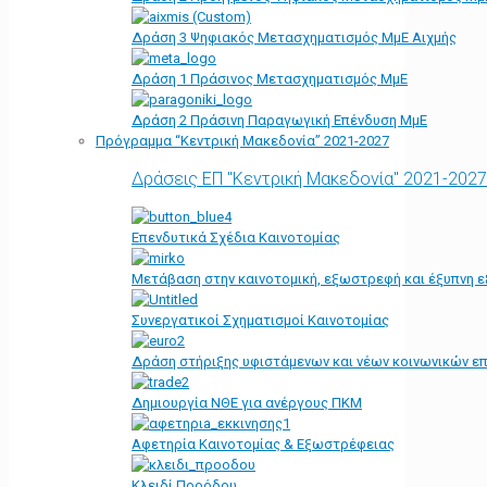
Δράση 3 Ψηφιακός Μετασχηματισμός ΜμΕ Αιχμής
Δράση 1 Πράσινος Μετασχηματισμός ΜμΕ
Δράση 2 Πράσινη Παραγωγική Επένδυση ΜμΕ
Πρόγραμμα “Κεντρική Μακεδονία” 2021-2027
Δράσεις ΕΠ "Κεντρική Μακεδονία" 2021-2027
Επενδυτικά Σχέδια Καινοτομίας
Μετάβαση στην καινοτομική, εξωστρεφή και έξυπνη ε
Συνεργατικοί Σχηματισμοί Καινοτομίας
Δράση στήριξης υφιστάμενων και νέων κοινωνικών επ
Δημιουργία ΝΘΕ για ανέργους ΠΚΜ
Αφετηρία Kαινοτομίας & Εξωστρέφειας
Κλειδί Προόδου