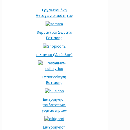
Εργαλειοθήκη
Ανταγωνιστικότητας
Θερμαντικά Σώματα
Εστίασης
e-λιανικό ('Α κύκλος)
Επανεκκίνηση
Εστίασης
Επιχορήγηση
παιδότοπων-
γυμναστηρίων
Επιχορήγηση