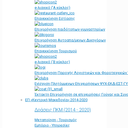
e-λιανικό ('Α κύκλος)
Επανεκκίνηση Εστίασης
Επιχορήγηση παιδότοπων-γυμναστηρίων
Επιχορήγηση Αυτοαπα/μενων Δικηγόρων
Επανεκκίνηση Τουρισμού
e-λιανικό (΄Β κύκλος)
Επιχορήγηση Παροχής Λογιστικών και Φοροτεχνικών
Ενίσχυση Πλητόμμενων Επιχειρήσεων ΨΥΧ-ΕΚΔ-ΕΣΤ-Γ
Έκτακτη Επιχορήγηση σε επιχειρήσεις Γούνας και Συ
ΕΠ «Kεντρική Μακεδονία» 2014-2020
Δράσεις ΠΚΜ (2014 - 2020)
Μεταποίηση - Τουρισμός
Εμπόριο - Υπηρεσίες