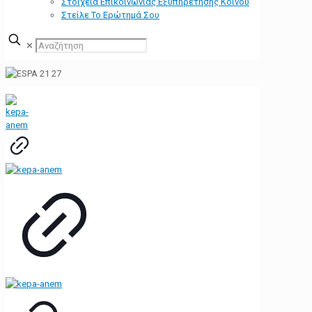
Στοιχεία Επικοινωνίας Εξυπηρέτησης Κοινού
Στείλε Το Ερώτημά Σου
✕