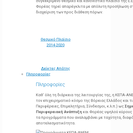
συγκεκριμένο θεσμικό και κανονιστικό πλαίσιο της Ε.Ε.
Φορέας τηρεί απαρέγκλιτα με απόλυτη προσήλωση στ
διαχείριση των προς διάθεση πόρων.
Θεσμικό Πλαίσιο
2014-2020
Δείκτες Απάτης
Πληροφορίες
Πληροφορίες
Καθ’ όλη τη διάρκεια της λειτουργίας της, η ΚΕΠΑ-Α
τον επιχειρηματικό κόσμο της Βόρειας Ελλάδος και τ
Περιφέρειες, Επιμελητήρια, Σύνδεσμοι, κ.λ.π.) ως
Σημ
Περιφερειακή Ανάπτυξη
και Φορέας υψηλού κύρους κ
τα προγράμματα που αναλαμβάνει με ταχύτητα, διαφά
αποτελεσματικότητα.