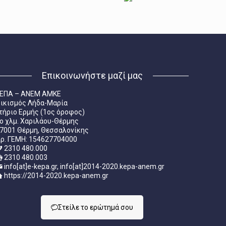
Επικοινωνήστε μαζί μας
ΕΠΑ – ΑΝΕΜ ΑΜΚΕ
ικισμός Λήδα-Μαρία
τήριο Ερμής (1ος όροφος)
ο χλμ. Χαριλάου-Θέρμης
7001 Θέρμη, Θεσσαλονίκης
ρ. ΓΕΜΗ: 154627704000
2310 480.000
2310 480.003
info[at]e-kepa.gr, info[at]2014-2020.kepa-anem.gr
https://2014-2020.kepa-anem.gr
Στείλε τo ερώτημά σου