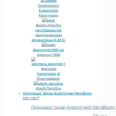
Συνεργατικοί
Σχηματισμοί
Καινοτομίας
Δράση στήριξης
υφιστάμενων και
νέων κοινωνικών
επιχειρήσεων Κ.ΑΛ.Ο.
Δημιουργία ΝΘΕ για
ανέργους ΠΚΜ
Αφετηρία
Kαινοτομίας &
Εξωστρέφειας
Κλειδί Προόδου
Πρόγραμμα “Δίκαιη Αναπτυξιακή Μετάβαση
2021-2027”
Πρόγραμμα "Δίκαιη Αναπτυξιακής Μετάβασης