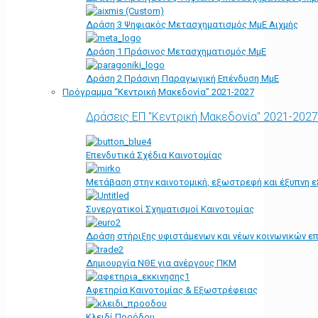
Δράση 3 Ψηφιακός Μετασχηματισμός ΜμΕ Αιχμής
Δράση 1 Πράσινος Μετασχηματισμός ΜμΕ
Δράση 2 Πράσινη Παραγωγική Επένδυση ΜμΕ
Πρόγραμμα “Κεντρική Μακεδονία” 2021-2027
Δράσεις ΕΠ "Κεντρική Μακεδονία" 2021-2027
Επενδυτικά Σχέδια Καινοτομίας
Μετάβαση στην καινοτομική, εξωστρεφή και έξυπνη ε
Συνεργατικοί Σχηματισμοί Καινοτομίας
Δράση στήριξης υφιστάμενων και νέων κοινωνικών επ
Δημιουργία ΝΘΕ για ανέργους ΠΚΜ
Αφετηρία Kαινοτομίας & Εξωστρέφειας
Κλειδί Προόδου