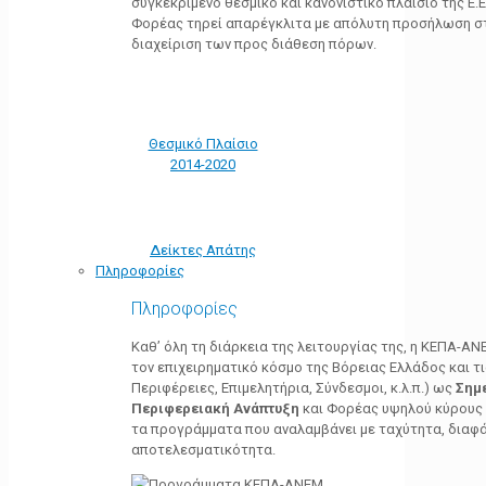
συγκεκριμένο θεσμικό και κανονιστικό πλαίσιο της Ε.Ε.
Φορέας τηρεί απαρέγκλιτα με απόλυτη προσήλωση στ
διαχείριση των προς διάθεση πόρων.
Θεσμικό Πλαίσιο
2014-2020
Δείκτες Απάτης
Πληροφορίες
Πληροφορίες
Καθ’ όλη τη διάρκεια της λειτουργίας της, η ΚΕΠΑ-Α
τον επιχειρηματικό κόσμο της Βόρειας Ελλάδος και τ
Περιφέρειες, Επιμελητήρια, Σύνδεσμοι, κ.λ.π.) ως
Σημ
Περιφερειακή Ανάπτυξη
και Φορέας υψηλού κύρους κ
τα προγράμματα που αναλαμβάνει με ταχύτητα, διαφά
αποτελεσματικότητα.