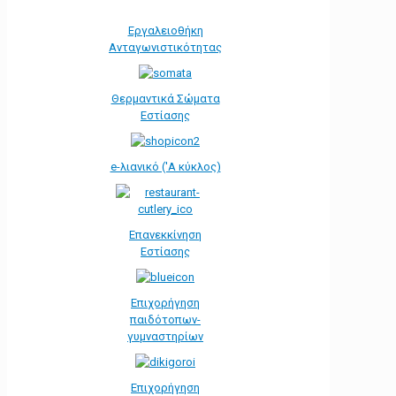
Εργαλειοθήκη
Ανταγωνιστικότητας
Θερμαντικά Σώματα
Εστίασης
e-λιανικό ('Α κύκλος)
Επανεκκίνηση
Εστίασης
Επιχορήγηση
παιδότοπων-
γυμναστηρίων
Επιχορήγηση