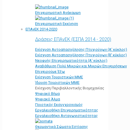
Επιχειρηματική Ανάκαμψη
Επιχειρηματική Εκκίνηση
ΕΠΑνΕΚ 2014-2020
Δράσεις ΕΠΑνΕΚ (ΕΣΠΑ 2014 - 2020)
Ενίσχυση Αυτοαπασχόλησης Πτυχιούχων (Α' κύκλος)
Ενίσχυση Αυτοαπασχόλησης Πτυχιούχων (Β' κύκλος)
Νεοφυής Επιχειρηματικότητα (Α' κύκλος)
Αναβάθμιση Πολύ Μικρών και Μικρών Επιχειρήσεων
Επιχειρούμε Έξω
Ενίσχυση Τουριστικών ΜΜΕ
Ίδρυση Τουριστικών ΜΜΕ
Ενίσχυση Περιβαλλοντικής Βιομηχανίας
Ψηφιακό Βήμα
Ψηφιακό Άλμα
Ποιοτικός Εκσυγχρονισμός
Εργαλειοθήκη Eπιχειρηματικότητας
Εργαλειοθήκη Ανταγωνιστικότητας
Θερμαντικά Σώματα Εστίασης