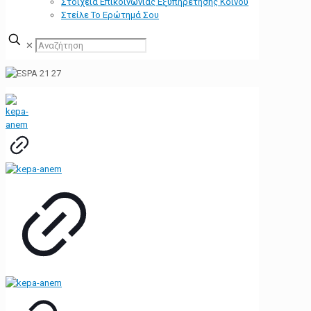
Στοιχεία Επικοινωνίας Εξυπηρέτησης Κοινού
Στείλε Το Ερώτημά Σου
✕