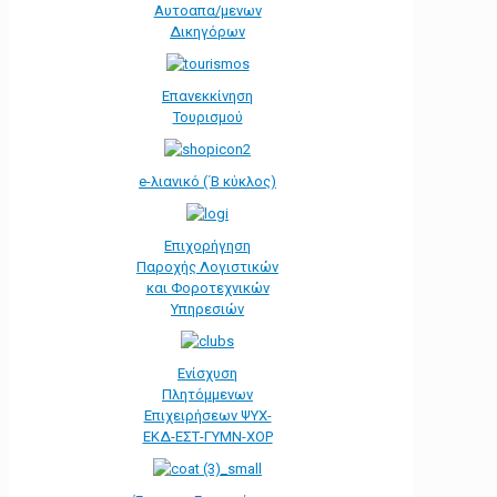
Αυτοαπα/μενων
Δικηγόρων
Επανεκκίνηση
Τουρισμού
e-λιανικό (΄Β κύκλος)
Επιχορήγηση
Παροχής Λογιστικών
και Φοροτεχνικών
Υπηρεσιών
Ενίσχυση
Πλητόμμενων
Επιχειρήσεων ΨΥΧ-
ΕΚΔ-ΕΣΤ-ΓΥΜΝ-ΧΟΡ