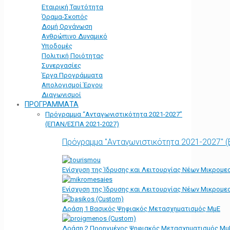
Εταιρική Ταυτότητα
Όραμα-Σκοπός
Δομή Οργάνωση
Ανθρώπινο Δυναμικό
Υποδομές
Πολιτική Ποιότητας
Συνεργασίες
Έργα Προγράμματα
Απολογισμοί Έργου
Διαγωνισμοί
ΠΡΟΓΡΑΜΜΑΤΑ
Πρόγραμμα “Ανταγωνιστικότητα 2021-2027”
(ΕΠΑΝ/ΕΣΠΑ 2021-2027)
Πρόγραμμα "Ανταγωνιστικότητα 2021-2027" 
Ενίσχυση της Ίδρυσης και Λειτουργίας Νέων Μικρομε
Ενίσχυση της Ίδρυσης και Λειτουργίας Νέων Μικρομε
Δράση 1 Βασικός Ψηφιακός Μετασχηματισμός ΜμΕ
Δράση 2 Προηγμένος Ψηφιακός Μετασχηματισμός Μμ