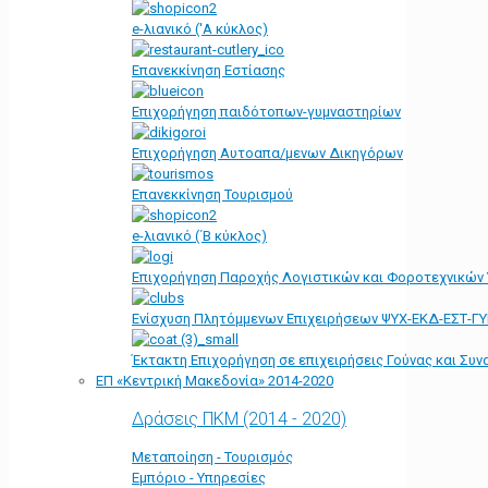
e-λιανικό ('Α κύκλος)
Επανεκκίνηση Εστίασης
Επιχορήγηση παιδότοπων-γυμναστηρίων
Επιχορήγηση Αυτοαπα/μενων Δικηγόρων
Επανεκκίνηση Τουρισμού
e-λιανικό (΄Β κύκλος)
Επιχορήγηση Παροχής Λογιστικών και Φοροτεχνικών
Ενίσχυση Πλητόμμενων Επιχειρήσεων ΨΥΧ-ΕΚΔ-ΕΣΤ-Γ
Έκτακτη Επιχορήγηση σε επιχειρήσεις Γούνας και Συ
ΕΠ «Kεντρική Μακεδονία» 2014-2020
Δράσεις ΠΚΜ (2014 - 2020)
Μεταποίηση - Τουρισμός
Εμπόριο - Υπηρεσίες