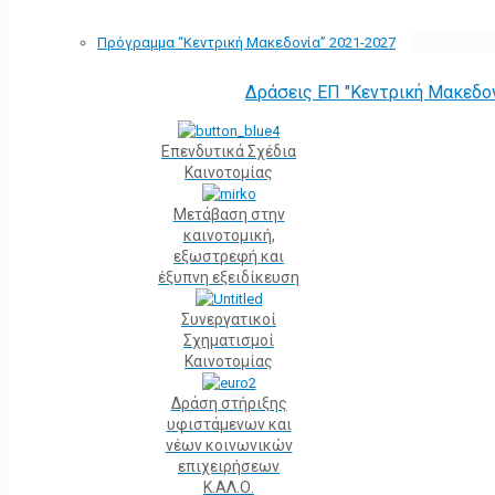
Πρόγραμμα “Κεντρική Μακεδονία” 2021-2027
Δράσεις ΕΠ "Κεντρική Μακεδο
Επενδυτικά Σχέδια
Καινοτομίας
Μετάβαση στην
καινοτομική,
εξωστρεφή και
έξυπνη εξειδίκευση
Συνεργατικοί
Σχηματισμοί
Καινοτομίας
Δράση στήριξης
υφιστάμενων και
νέων κοινωνικών
επιχειρήσεων
Κ.ΑΛ.Ο.