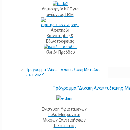
Δημιουργία ΝΘΕ για
ανέργους ΠΚΜ
Αφετηρία
Kαινοτομίας &
Εξωστρέφειας
Κλειδί Προόδου
Πρόγραμμα “Δίκαιη Αναπτυξιακή Μετάβαση
2021-2027”
Πρόγραμμα "Δίκαιη Αναπτυξιακής Μ
Ενίσχυση Υφιστάμενων
Πολύ Μικρών και
Μικρών Επιχειρήσεων
(De minimis)