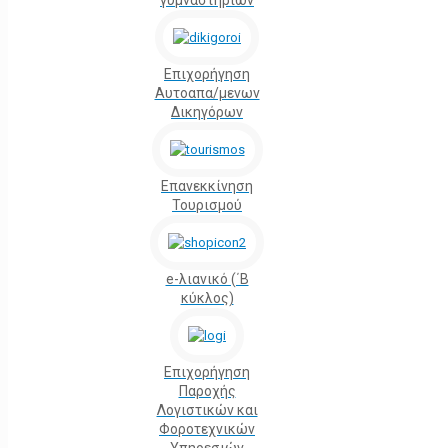
γυμναστηρίων
Επιχορήγηση
Αυτοαπα/μενων
Δικηγόρων
Επανεκκίνηση
Τουρισμού
e-λιανικό (΄Β
κύκλος)
Επιχορήγηση
Παροχής
Λογιστικών και
Φοροτεχνικών