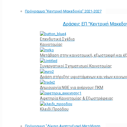
Πρόγραμμα “Κεντρική Μακεδονία” 2021-2027
Δράσεις ΕΠ "Κεντρική Μακεδο
Επενδυτικά Σχέδια
Καινοτομίας
Μετάβαση στην καινοτομική, εξωστρεφή και έξ
Συνεργατικοί Σχηματισμοί Καινοτομίας
Δράση στήριξης υφιστάμενων και νέων κοινων
Δημιουργία ΝΘΕ για ανέργους ΠΚΜ
Αφετηρία Kαινοτομίας & Εξωστρέφειας
Κλειδί Προόδου
Πρόγραμμα “Δίκαιη Αναπτυξιακή Μετάβαση