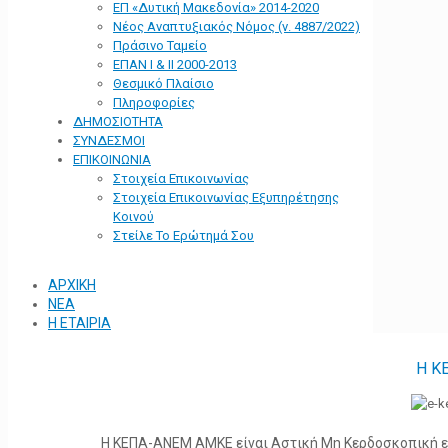
ΕΠ «Δυτική Μακεδονία» 2014-2020
Νέος Αναπτυξιακός Νόμος (ν. 4887/2022)
Πράσινο Ταμείο
ΕΠΑΝ Ι & ΙΙ 2000-2013
Θεσμικό Πλαίσιο
Πληροφορίες
ΔΗΜΟΣΙΟΤΗΤΑ
ΣΥΝΔΕΣΜΟΙ
ΕΠΙΚΟΙΝΩΝΙΑ
Στοιχεία Επικοινωνίας
Στοιχεία Επικοινωνίας Εξυπηρέτησης
Κοινού
Στείλε Το Ερώτημά Σου
ΑΡΧΙΚΗ
ΝΕΑ
Η ΕΤΑΙΡΙΑ
Η Κ
Η ΚΕΠΑ-ΑΝΕΜ ΑΜΚΕ είναι Αστική Μη Κερδοσκοπική ετα