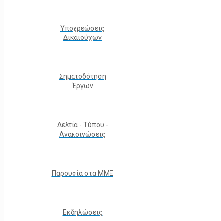
Υποχρεώσεις
Δικαιούχων
Σηματοδότηση
Έργων
Δελτία - Τύπου -
Ανακοινώσεις
Παρουσία στα ΜΜΕ
Εκδηλώσεις