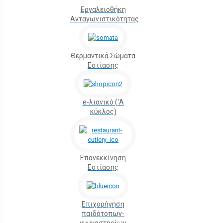
Εργαλειοθήκη
Ανταγωνιστικότητας
Θερμαντικά Σώματα
Εστίασης
e-λιανικό ('Α
κύκλος)
Επανεκκίνηση
Εστίασης
Επιχορήγηση
παιδότοπων-