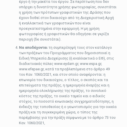
έργο ή την μακέτα του έργου. Σε περίπτωση που δεν
υπάρχει η δυνατότητα χρήσης φωτογραφίας, συνιστάται
η χρήση των πρότυπων γραφιστικών της Δράσης που
έχουν δοθεί στον δικαιούχο από τη Διαχειριστική Αρχή
ή εναλλακτικά των γραφιστικών που είναι
προεγκατεστημένα στην εφαρμογή. Η μη χρήση
φωτογραφίας ή γραφιστικών θα οδηγήσει σε γκρίζα
περιοχή (δε συνιστάται).
Να αποδέχονται
τη συμπερίληψή τους στον κατάλογο
των πράξεων του Προγράμματος που δημοσιοποιεί η
Ειδική Υπηρεσία Διαχείρισης (ή εναλλακτικά ο ΕΦ), στις
διαδικτυακές πύλες www.eydam.gr, www.espa.gr,
www.efepae.gr, κατά τα προβλεπόμενα στο άρθρο 49
του Καν. 1060/2021, και στον οποίο αναφέρονται: η
επωνυμία του δικαιούχου, ο τίτλος, ο σκοπός και τα
επιτεύγματα της πράξης, η ημερομηνία έναρξης και η
ημερομηνία ολοκλήρωσης της πράξης, το συνολικό
κόστος της πράξης, το οικείο ταμείο και ο ειδικός
στόχος, το ποσοστό ενωσιακής συγχρηματοδότησης, η
ένδειξη της τοποθεσίας ή ο γεωντοπισμός για την οικεία
πράξη και τη συγκεκριμένη χώρα, ο τύπος της
παρέμβασης για την πράξη σύμφωνα με το άρθρο 73 του
Καν. 1060/2021,