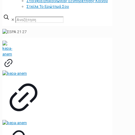
Στοιχεία Επικοινωνίας Εξυπηρέτησης Κοινού
Στείλε Το Ερώτημά Σου
✕