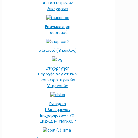
Αυτοαπα/μενων
Δικηγόρων
Επανεκκίνηση
Τουρισμού
e-λιανικό (΄Β κύκλος)
Επιχορήγηση
Παροχής Λογιστικών
και Φοροτεχνικών
Υπηρεσιών
Ενίσχυση
Πλητόμμενων
Επιχειρήσεων ΨΥΧ-
ΕΚΔ-ΕΣΤ-ΓΥΜΝ-ΧΟΡ