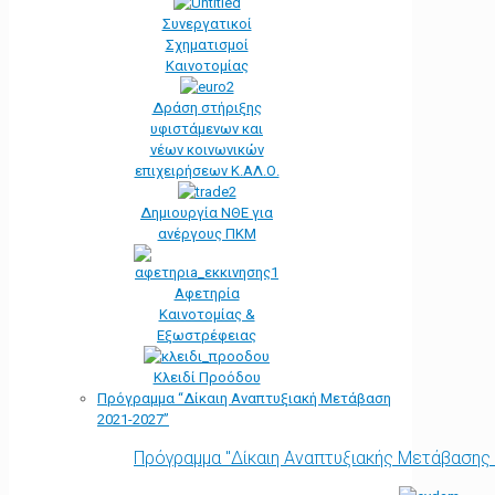
Συνεργατικοί
Σχηματισμοί
Καινοτομίας
Δράση στήριξης
υφιστάμενων και
νέων κοινωνικών
επιχειρήσεων Κ.ΑΛ.Ο.
Δημιουργία ΝΘΕ για
ανέργους ΠΚΜ
Αφετηρία
Kαινοτομίας &
Εξωστρέφειας
Κλειδί Προόδου
Πρόγραμμα “Δίκαιη Αναπτυξιακή Μετάβαση
2021-2027”
Πρόγραμμα "Δίκαιη Αναπτυξιακής Μετάβασης