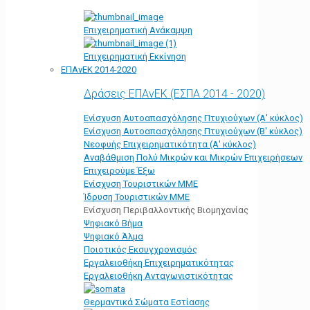
Επιχειρηματική Ανάκαμψη
Επιχειρηματική Εκκίνηση
ΕΠΑνΕΚ 2014-2020
Δράσεις ΕΠΑνΕΚ (ΕΣΠΑ 2014 - 2020)
Ενίσχυση Αυτοαπασχόλησης Πτυχιούχων (Α' κύκλος)
Ενίσχυση Αυτοαπασχόλησης Πτυχιούχων (Β' κύκλος)
Νεοφυής Επιχειρηματικότητα (Α' κύκλος)
Αναβάθμιση Πολύ Μικρών και Μικρών Επιχειρήσεων
Επιχειρούμε Έξω
Ενίσχυση Τουριστικών ΜΜΕ
Ίδρυση Τουριστικών ΜΜΕ
Ενίσχυση Περιβαλλοντικής Βιομηχανίας
Ψηφιακό Βήμα
Ψηφιακό Άλμα
Ποιοτικός Εκσυγχρονισμός
Εργαλειοθήκη Eπιχειρηματικότητας
Εργαλειοθήκη Ανταγωνιστικότητας
Θερμαντικά Σώματα Εστίασης