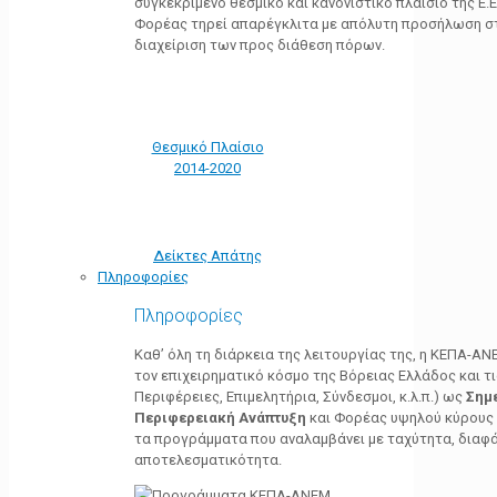
συγκεκριμένο θεσμικό και κανονιστικό πλαίσιο της Ε.Ε.
Φορέας τηρεί απαρέγκλιτα με απόλυτη προσήλωση στ
διαχείριση των προς διάθεση πόρων.
Θεσμικό Πλαίσιο
2014-2020
Δείκτες Απάτης
Πληροφορίες
Πληροφορίες
Καθ’ όλη τη διάρκεια της λειτουργίας της, η ΚΕΠΑ-Α
τον επιχειρηματικό κόσμο της Βόρειας Ελλάδος και τ
Περιφέρειες, Επιμελητήρια, Σύνδεσμοι, κ.λ.π.) ως
Σημ
Περιφερειακή Ανάπτυξη
και Φορέας υψηλού κύρους κ
τα προγράμματα που αναλαμβάνει με ταχύτητα, διαφά
αποτελεσματικότητα.