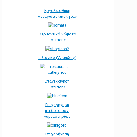
Εργαλειοθήκη
Ανταγωνιστικότητας
Θερμαντικά Σώματα
Εστίασης
e-λιανικό ('Α κύκλος)
Επανεκκίνηση
Εστίασης
Επιχορήγηση
παιδότοπων-
γυμναστηρίων
Επιχορήγηση