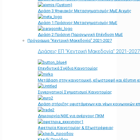
Δράση 3 Ψηφιακός Μετασχηματισμός ΜμΕ Αιχμής
Δράση 1 Πράσινος Μετασχηματισμός ΜμΕ
Δράση 2 Πράσινη Παραγωγική Επένδυση ΜμΕ
Πρόγραμμα “Κεντρική Μακεδονία” 2021-2027
Δράσεις ΕΠ "Κεντρική Μακεδονία" 2021-2027
Επενδυτικά Σχέδια Καινοτομίας
Μετάβαση στην καινοτομική, εξωστρεφή και έξυπνη ε
Συνεργατικοί Σχηματισμοί Καινοτομίας
Δράση στήριξης υφιστάμενων και νέων κοινωνικών επ
Δημιουργία ΝΘΕ για ανέργους ΠΚΜ
Αφετηρία Kαινοτομίας & Εξωστρέφειας
Κλειδί Προόδου