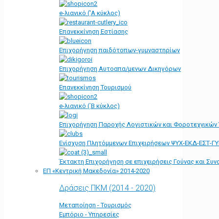
e-λιανικό ('Α κύκλος)
Επανεκκίνηση Εστίασης
Επιχορήγηση παιδότοπων-γυμναστηρίων
Επιχορήγηση Αυτοαπα/μενων Δικηγόρων
Επανεκκίνηση Τουρισμού
e-λιανικό (΄Β κύκλος)
Επιχορήγηση Παροχής Λογιστικών και Φοροτεχνικών
Ενίσχυση Πλητόμμενων Επιχειρήσεων ΨΥΧ-ΕΚΔ-ΕΣΤ-Γ
Έκτακτη Επιχορήγηση σε επιχειρήσεις Γούνας και Συ
ΕΠ «Kεντρική Μακεδονία» 2014-2020
Δράσεις ΠΚΜ (2014 - 2020)
Μεταποίηση - Τουρισμός
Εμπόριο - Υπηρεσίες