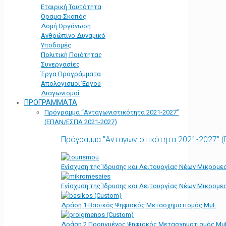
Εταιρική Ταυτότητα
Όραμα-Σκοπός
Δομή Οργάνωση
Ανθρώπινο Δυναμικό
Υποδομές
Πολιτική Ποιότητας
Συνεργασίες
Έργα Προγράμματα
Απολογισμοί Έργου
Διαγωνισμοί
ΠΡΟΓΡΑΜΜΑΤΑ
Πρόγραμμα “Ανταγωνιστικότητα 2021-2027”
(ΕΠΑΝ/ΕΣΠΑ 2021-2027)
Πρόγραμμα "Ανταγωνιστικότητα 2021-2027" 
Ενίσχυση της Ίδρυσης και Λειτουργίας Νέων Μικρομε
Ενίσχυση της Ίδρυσης και Λειτουργίας Νέων Μικρομε
Δράση 1 Βασικός Ψηφιακός Μετασχηματισμός ΜμΕ
Δράση 2 Προηγμένος Ψηφιακός Μετασχηματισμός Μμ