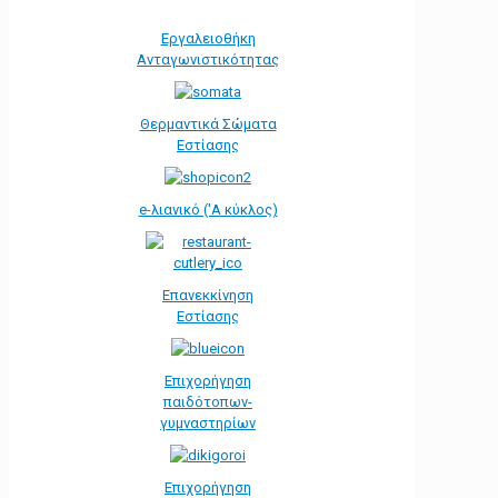
Εργαλειοθήκη
Ανταγωνιστικότητας
Θερμαντικά Σώματα
Εστίασης
e-λιανικό ('Α κύκλος)
Επανεκκίνηση
Εστίασης
Επιχορήγηση
παιδότοπων-
γυμναστηρίων
Επιχορήγηση