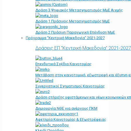
Δράση 3 Ψηφιακός Μετασχηματισμός ΜμΕ Αιχμής
Δράση 1 Πράσινος Μετασχηματισμός ΜμΕ
Δράση 2 Πράσινη Παραγωγική Επένδυση ΜμΕ
Πρόγραμμα “Κεντρική Μακεδονία” 2021-2027
Δράσεις ΕΠ "Κεντρική Μακεδονία" 2021-2027
Επενδυτικά Σχέδια Καινοτομίας
Μετάβαση στην καινοτομική, εξωστρεφή και έξυπνη ε
Συνεργατικοί Σχηματισμοί Καινοτομίας
Δράση στήριξης υφιστάμενων και νέων κοινωνικών επ
Δημιουργία ΝΘΕ για ανέργους ΠΚΜ
Αφετηρία Kαινοτομίας & Εξωστρέφειας
Κλειδί Προόδου