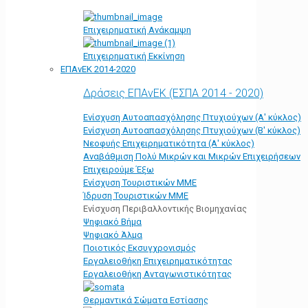
Επιχειρηματική Ανάκαμψη
Επιχειρηματική Εκκίνηση
ΕΠΑνΕΚ 2014-2020
Δράσεις ΕΠΑνΕΚ (ΕΣΠΑ 2014 - 2020)
Ενίσχυση Αυτοαπασχόλησης Πτυχιούχων (Α' κύκλος)
Ενίσχυση Αυτοαπασχόλησης Πτυχιούχων (Β' κύκλος)
Νεοφυής Επιχειρηματικότητα (Α' κύκλος)
Αναβάθμιση Πολύ Μικρών και Μικρών Επιχειρήσεων
Επιχειρούμε Έξω
Ενίσχυση Τουριστικών ΜΜΕ
Ίδρυση Τουριστικών ΜΜΕ
Ενίσχυση Περιβαλλοντικής Βιομηχανίας
Ψηφιακό Βήμα
Ψηφιακό Άλμα
Ποιοτικός Εκσυγχρονισμός
Εργαλειοθήκη Eπιχειρηματικότητας
Εργαλειοθήκη Ανταγωνιστικότητας
Θερμαντικά Σώματα Εστίασης