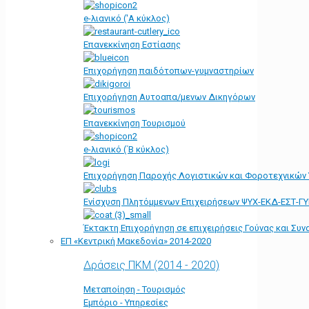
e-λιανικό ('Α κύκλος)
Επανεκκίνηση Εστίασης
Επιχορήγηση παιδότοπων-γυμναστηρίων
Επιχορήγηση Αυτοαπα/μενων Δικηγόρων
Επανεκκίνηση Τουρισμού
e-λιανικό (΄Β κύκλος)
Επιχορήγηση Παροχής Λογιστικών και Φοροτεχνικών
Ενίσχυση Πλητόμμενων Επιχειρήσεων ΨΥΧ-ΕΚΔ-ΕΣΤ-Γ
Έκτακτη Επιχορήγηση σε επιχειρήσεις Γούνας και Συ
ΕΠ «Kεντρική Μακεδονία» 2014-2020
Δράσεις ΠΚΜ (2014 - 2020)
Μεταποίηση - Τουρισμός
Εμπόριο - Υπηρεσίες