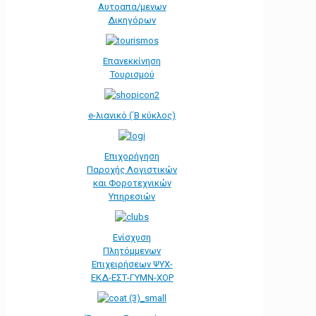
Αυτοαπα/μενων
Δικηγόρων
Επανεκκίνηση
Τουρισμού
e-λιανικό (΄Β κύκλος)
Επιχορήγηση
Παροχής Λογιστικών
και Φοροτεχνικών
Υπηρεσιών
Ενίσχυση
Πλητόμμενων
Επιχειρήσεων ΨΥΧ-
ΕΚΔ-ΕΣΤ-ΓΥΜΝ-ΧΟΡ