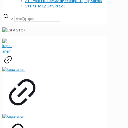
Στοιχεία Επικοινωνίας Εξυπηρέτησης Κοινού
Στείλε Το Ερώτημά Σου
✕