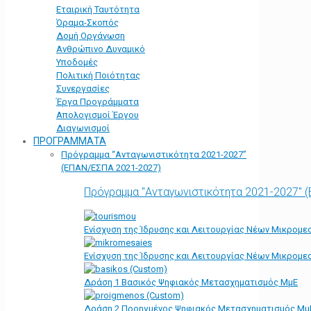
Εταιρική Ταυτότητα
Όραμα-Σκοπός
Δομή Οργάνωση
Ανθρώπινο Δυναμικό
Υποδομές
Πολιτική Ποιότητας
Συνεργασίες
Έργα Προγράμματα
Απολογισμοί Έργου
Διαγωνισμοί
ΠΡΟΓΡΑΜΜΑΤΑ
Πρόγραμμα “Ανταγωνιστικότητα 2021-2027”
(ΕΠΑΝ/ΕΣΠΑ 2021-2027)
Πρόγραμμα "Ανταγωνιστικότητα 2021-2027" 
Ενίσχυση της Ίδρυσης και Λειτουργίας Νέων Μικρομε
Ενίσχυση της Ίδρυσης και Λειτουργίας Νέων Μικρομε
Δράση 1 Βασικός Ψηφιακός Μετασχηματισμός ΜμΕ
Δράση 2 Προηγμένος Ψηφιακός Μετασχηματισμός Μμ