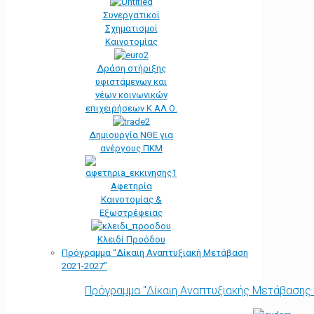
Συνεργατικοί
Σχηματισμοί
Καινοτομίας
Δράση στήριξης
υφιστάμενων και
νέων κοινωνικών
επιχειρήσεων Κ.ΑΛ.Ο.
Δημιουργία ΝΘΕ για
ανέργους ΠΚΜ
Αφετηρία
Kαινοτομίας &
Εξωστρέφειας
Κλειδί Προόδου
Πρόγραμμα “Δίκαιη Αναπτυξιακή Μετάβαση
2021-2027”
Πρόγραμμα "Δίκαιη Αναπτυξιακής Μετάβασης