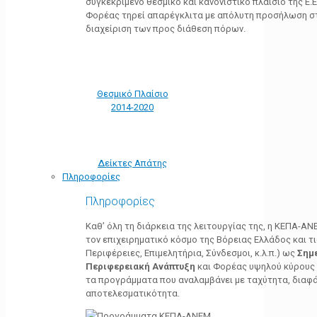
συγκεκριμένο θεσμικό και κανονιστικό πλαίσιο της Ε.Ε.
Φορέας τηρεί απαρέγκλιτα με απόλυτη προσήλωση στ
διαχείριση των προς διάθεση πόρων.
Θεσμικό Πλαίσιο
2014-2020
Δείκτες Απάτης
Πληροφορίες
Πληροφορίες
Καθ’ όλη τη διάρκεια της λειτουργίας της, η ΚΕΠΑ-Α
τον επιχειρηματικό κόσμο της Βόρειας Ελλάδος και τ
Περιφέρειες, Επιμελητήρια, Σύνδεσμοι, κ.λ.π.) ως
Σημ
Περιφερειακή Ανάπτυξη
και Φορέας υψηλού κύρους κ
τα προγράμματα που αναλαμβάνει με ταχύτητα, διαφά
αποτελεσματικότητα.