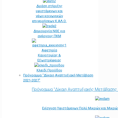
Δράση στήριξης
υφιστάμενων και
νέων κοινωνικών
επιχειρήσεων Κ.ΑΛ.Ο.
Δημιουργία ΝΘΕ για
ανέργους ΠΚΜ
Αφετηρία
Kαινοτομίας &
Εξωστρέφειας
Κλειδί Προόδου
Πρόγραμμα “Δίκαιη Αναπτυξιακή Μετάβαση
2021-2027”
Πρόγραμμα "Δίκαιη Αναπτυξιακής Μετάβασης
Ενίσχυση Υφιστάμενων Πολύ Μικρών και Μικρών