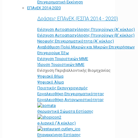
Επιχειρηματική Εκκίνηση
ΕΠΑνΕΚ 2014-2020
Δράσεις ΕΠΑνΕΚ (ΕΣΠΑ 2014 - 2020)
Ενίσχυση Αυτοαπασχόλησης Πτυχιούχων (Α' κύκλος)
Ενίσχυση Αυτοαπασχόλησης Πτυχιούχων (Β' κύκλος)
Νεοφυής Επιχειρηματικότητα (Α' κύκλος)
Αναβάθμιση Πολύ Μικρών και Μικρών Επιχειρήσεων
Επιχειρούμε Έξω
Ενίσχυση Τουριστικών ΜΜΕ
Ίδρυση Τουριστικών ΜΜΕ
Ενίσχυση Περιβαλλοντικής Βιομηχανίας
Ψηφιακό Βήμα
Ψηφιακό Άλμα
Ποιοτικός Εκσυγχρονισμός
Εργαλειοθήκη Eπιχειρηματικότητας
Εργαλειοθήκη Ανταγωνιστικότητας
Θερμαντικά Σώματα Εστίασης
e-λιανικό ('Α κύκλος)
Επανεκκίνηση Εστίασης