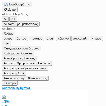
Κλείσιμο
Αλλαγή Μεγέθους
A-
A+
Αλλαγή Γραμματοσειράς
Αντίθεση
Χρώμα
μαύρο
άσπρο
πράσινο
μπλε
κόκκινο
πορτοκαλί
κίτρινο
navi
Υπογράμμιση συνδέσμων
Καθαρισμός Cookies
Ασπρόμαυρες Εικόνες
Αντίθεση Χρωμάτων και Εικόνων
Αφαίρεση κινούμενων εικόνων
Αφαίρεση Στυλ
Απενεργοποίηση Φωτεινότητας
Κλείσιμο
Accessibility by WAH