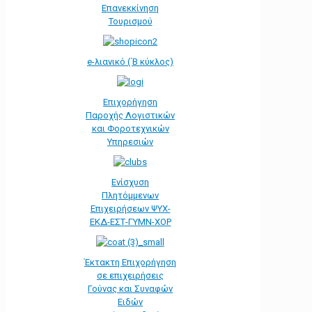
Επανεκκίνηση
Τουρισμού
e-λιανικό (΄Β κύκλος)
Επιχορήγηση
Παροχής Λογιστικών
και Φοροτεχνικών
Υπηρεσιών
Ενίσχυση
Πλητόμμενων
Επιχειρήσεων ΨΥΧ-
ΕΚΔ-ΕΣΤ-ΓΥΜΝ-ΧΟΡ
Έκτακτη Επιχορήγηση
σε επιχειρήσεις
Γούνας και Συναφών
Ειδών