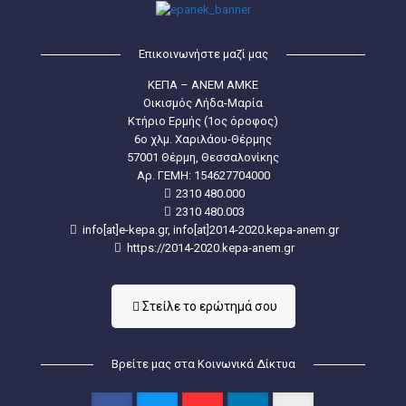
Επικοινωνήστε μαζί μας
ΚΕΠΑ – ΑΝΕΜ ΑΜΚΕ
Οικισμός Λήδα-Μαρία
Κτήριο Ερμής (1ος όροφος)
6ο χλμ. Χαριλάου-Θέρμης
57001 Θέρμη, Θεσσαλονίκης
Aρ. ΓΕΜΗ: 154627704000
2310 480.000
2310 480.003
info[at]e-kepa.gr, info[at]2014-2020.kepa-anem.gr
https://2014-2020.kepa-anem.gr
Στείλε τo ερώτημά σου
Βρείτε μας στα Κοινωνικά Δίκτυα