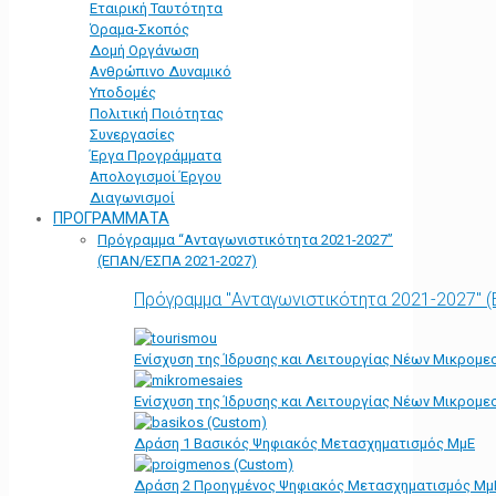
Εταιρική Ταυτότητα
Όραμα-Σκοπός
Δομή Οργάνωση
Ανθρώπινο Δυναμικό
Υποδομές
Πολιτική Ποιότητας
Συνεργασίες
Έργα Προγράμματα
Απολογισμοί Έργου
Διαγωνισμοί
ΠΡΟΓΡΑΜΜΑΤΑ
Πρόγραμμα “Ανταγωνιστικότητα 2021-2027”
(ΕΠΑΝ/ΕΣΠΑ 2021-2027)
Πρόγραμμα "Ανταγωνιστικότητα 2021-2027" 
Ενίσχυση της Ίδρυσης και Λειτουργίας Νέων Μικρομε
Ενίσχυση της Ίδρυσης και Λειτουργίας Νέων Μικρομε
Δράση 1 Βασικός Ψηφιακός Μετασχηματισμός ΜμΕ
Δράση 2 Προηγμένος Ψηφιακός Μετασχηματισμός Μμ