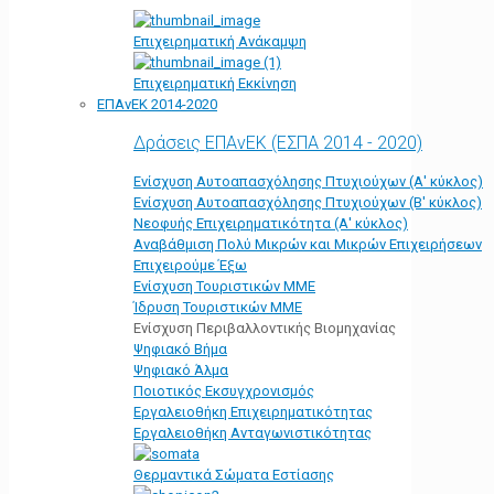
Επιχειρηματική Ανάκαμψη
Επιχειρηματική Εκκίνηση
ΕΠΑνΕΚ 2014-2020
Δράσεις ΕΠΑνΕΚ (ΕΣΠΑ 2014 - 2020)
Ενίσχυση Αυτοαπασχόλησης Πτυχιούχων (Α' κύκλος)
Ενίσχυση Αυτοαπασχόλησης Πτυχιούχων (Β' κύκλος)
Νεοφυής Επιχειρηματικότητα (Α' κύκλος)
Αναβάθμιση Πολύ Μικρών και Μικρών Επιχειρήσεων
Επιχειρούμε Έξω
Ενίσχυση Τουριστικών ΜΜΕ
Ίδρυση Τουριστικών ΜΜΕ
Ενίσχυση Περιβαλλοντικής Βιομηχανίας
Ψηφιακό Βήμα
Ψηφιακό Άλμα
Ποιοτικός Εκσυγχρονισμός
Εργαλειοθήκη Eπιχειρηματικότητας
Εργαλειοθήκη Ανταγωνιστικότητας
Θερμαντικά Σώματα Εστίασης