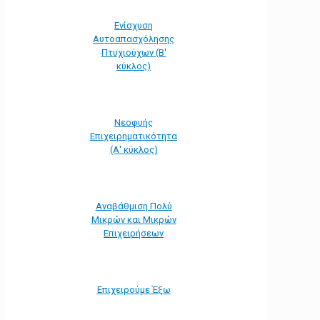
Ενίσχυση
Αυτοαπασχόλησης
Πτυχιούχων (Β'
κύκλος)
Νεοφυής
Επιχειρηματικότητα
(Α' κύκλος)
Αναβάθμιση Πολύ
Μικρών και Μικρών
Επιχειρήσεων
Επιχειρούμε Έξω