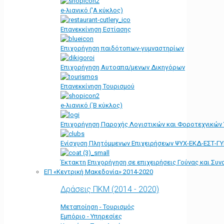
e-λιανικό ('Α κύκλος)
Επανεκκίνηση Εστίασης
Επιχορήγηση παιδότοπων-γυμναστηρίων
Επιχορήγηση Αυτοαπα/μενων Δικηγόρων
Επανεκκίνηση Τουρισμού
e-λιανικό (΄Β κύκλος)
Επιχορήγηση Παροχής Λογιστικών και Φοροτεχνικών
Ενίσχυση Πλητόμμενων Επιχειρήσεων ΨΥΧ-ΕΚΔ-ΕΣΤ-Γ
Έκτακτη Επιχορήγηση σε επιχειρήσεις Γούνας και Συ
ΕΠ «Kεντρική Μακεδονία» 2014-2020
Δράσεις ΠΚΜ (2014 - 2020)
Μεταποίηση - Τουρισμός
Εμπόριο - Υπηρεσίες