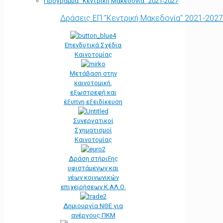
Πρόγραμμα “Κεντρική Μακεδονία” 2021-2027
Δράσεις ΕΠ "Κεντρική Μακεδονία" 2021-2027
Επενδυτικά Σχέδια
Καινοτομίας
Μετάβαση στην
καινοτομική,
εξωστρεφή και
έξυπνη εξειδίκευση
Συνεργατικοί
Σχηματισμοί
Καινοτομίας
Δράση στήριξης
υφιστάμενων και
νέων κοινωνικών
επιχειρήσεων Κ.ΑΛ.Ο.
Δημιουργία ΝΘΕ για
ανέργους ΠΚΜ