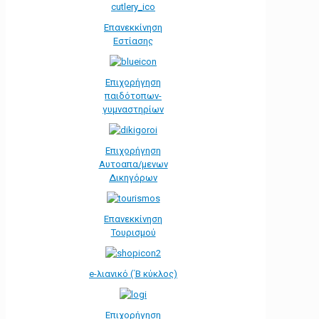
Επανεκκίνηση
Εστίασης
Επιχορήγηση
παιδότοπων-
γυμναστηρίων
Επιχορήγηση
Αυτοαπα/μενων
Δικηγόρων
Επανεκκίνηση
Τουρισμού
e-λιανικό (΄Β κύκλος)
Επιχορήγηση