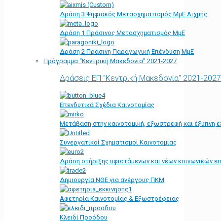
Δράση 3 Ψηφιακός Μετασχηματισμός ΜμΕ Αιχμής
Δράση 1 Πράσινος Μετασχηματισμός ΜμΕ
Δράση 2 Πράσινη Παραγωγική Επένδυση ΜμΕ
Πρόγραμμα “Κεντρική Μακεδονία” 2021-2027
Δράσεις ΕΠ "Κεντρική Μακεδονία" 2021-2027
Επενδυτικά Σχέδια Καινοτομίας
Μετάβαση στην καινοτομική, εξωστρεφή και έξυπνη ε
Συνεργατικοί Σχηματισμοί Καινοτομίας
Δράση στήριξης υφιστάμενων και νέων κοινωνικών επ
Δημιουργία ΝΘΕ για ανέργους ΠΚΜ
Αφετηρία Kαινοτομίας & Εξωστρέφειας
Κλειδί Προόδου