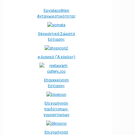
Εργαλειοθήκη
Ανταγωνιστικότητας
Θερμαντικά Σώματα
Εστίασης
e-λιανικό ('Α κύκλος)
Επανεκκίνηση
Εστίασης
Επιχορήγηση
παιδότοπων-
γυμναστηρίων
Επιχορήγηση