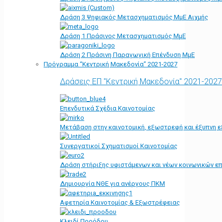
Δράση 3 Ψηφιακός Μετασχηματισμός ΜμΕ Αιχμής
Δράση 1 Πράσινος Μετασχηματισμός ΜμΕ
Δράση 2 Πράσινη Παραγωγική Επένδυση ΜμΕ
Πρόγραμμα “Κεντρική Μακεδονία” 2021-2027
Δράσεις ΕΠ "Κεντρική Μακεδονία" 2021-2027
Επενδυτικά Σχέδια Καινοτομίας
Μετάβαση στην καινοτομική, εξωστρεφή και έξυπνη ε
Συνεργατικοί Σχηματισμοί Καινοτομίας
Δράση στήριξης υφιστάμενων και νέων κοινωνικών επ
Δημιουργία ΝΘΕ για ανέργους ΠΚΜ
Αφετηρία Kαινοτομίας & Εξωστρέφειας
Κλειδί Προόδου