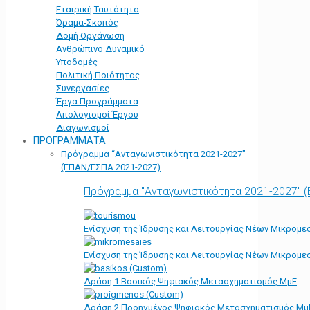
Εταιρική Ταυτότητα
Όραμα-Σκοπός
Δομή Οργάνωση
Ανθρώπινο Δυναμικό
Υποδομές
Πολιτική Ποιότητας
Συνεργασίες
Έργα Προγράμματα
Απολογισμοί Έργου
Διαγωνισμοί
ΠΡΟΓΡΑΜΜΑΤΑ
Πρόγραμμα “Ανταγωνιστικότητα 2021-2027”
(ΕΠΑΝ/ΕΣΠΑ 2021-2027)
Πρόγραμμα "Ανταγωνιστικότητα 2021-2027" 
Ενίσχυση της Ίδρυσης και Λειτουργίας Νέων Μικρομε
Ενίσχυση της Ίδρυσης και Λειτουργίας Νέων Μικρομε
Δράση 1 Βασικός Ψηφιακός Μετασχηματισμός ΜμΕ
Δράση 2 Προηγμένος Ψηφιακός Μετασχηματισμός Μμ