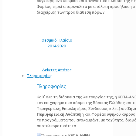
συγκεκριμένο θεσμικό και κανονιστικό πλαίσιο της Ε.Ε.
Φορέας τηρεί απαρέγκλιτα με απόλυτη προσήλωση στ
διαχείριση των προς διάθεση πόρων.
Θεσμικό Πλαίσιο
2014-2020
Δείκτες Απάτης
Πληροφορίες
Πληροφορίες
Καθ’ όλη τη διάρκεια της λειτουργίας της, η ΚΕΠΑ-Α
τον επιχειρηματικό κόσμο της Βόρειας Ελλάδος και τ
Περιφέρειες, Επιμελητήρια, Σύνδεσμοι, κ.λ.π.) ως
Σημ
Περιφερειακή Ανάπτυξη
και Φορέας υψηλού κύρους κ
τα προγράμματα που αναλαμβάνει με ταχύτητα, διαφά
αποτελεσματικότητα.