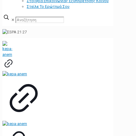
Στοιχεία Επικοινωνίας Εξυπηρέτησης Κοινού
Στείλε Το Ερώτημά Σου
✕