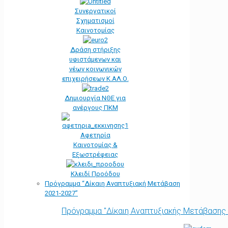
Συνεργατικοί
Σχηματισμοί
Καινοτομίας
Δράση στήριξης
υφιστάμενων και
νέων κοινωνικών
επιχειρήσεων Κ.ΑΛ.Ο.
Δημιουργία ΝΘΕ για
ανέργους ΠΚΜ
Αφετηρία
Kαινοτομίας &
Εξωστρέφειας
Κλειδί Προόδου
Πρόγραμμα “Δίκαιη Αναπτυξιακή Μετάβαση
2021-2027”
Πρόγραμμα "Δίκαιη Αναπτυξιακής Μετάβασης