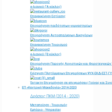
e-λιανικό ('Α κύκλος)
Επανεκκίνηση Εστίασης
Επιχορήγηση παιδότοπων-γυμναστηρίων
Επιχορήγηση Αυτοαπα/μενων Δικηγόρων
Επανεκκίνηση Τουρισμού
e-λιανικό (΄Β κύκλος)
Επιχορήγηση Παροχής Λογιστικών και Φοροτεχνικών
Ενίσχυση Πλητόμμενων Επιχειρήσεων ΨΥΧ-ΕΚΔ-ΕΣΤ-Γ
Έκτακτη Επιχορήγηση σε επιχειρήσεις Γούνας και Συ
ΕΠ «Kεντρική Μακεδονία» 2014-2020
Δράσεις ΠΚΜ (2014 - 2020)
Μεταποίηση - Τουρισμός
Εμπόριο - Υπηρεσίες