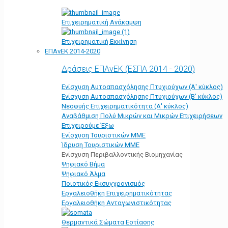
Επιχειρηματική Ανάκαμψη
Επιχειρηματική Εκκίνηση
ΕΠΑνΕΚ 2014-2020
Δράσεις ΕΠΑνΕΚ (ΕΣΠΑ 2014 - 2020)
Ενίσχυση Αυτοαπασχόλησης Πτυχιούχων (Α' κύκλος)
Ενίσχυση Αυτοαπασχόλησης Πτυχιούχων (Β' κύκλος)
Νεοφυής Επιχειρηματικότητα (Α' κύκλος)
Αναβάθμιση Πολύ Μικρών και Μικρών Επιχειρήσεων
Επιχειρούμε Έξω
Ενίσχυση Τουριστικών ΜΜΕ
Ίδρυση Τουριστικών ΜΜΕ
Ενίσχυση Περιβαλλοντικής Βιομηχανίας
Ψηφιακό Βήμα
Ψηφιακό Άλμα
Ποιοτικός Εκσυγχρονισμός
Εργαλειοθήκη Eπιχειρηματικότητας
Εργαλειοθήκη Ανταγωνιστικότητας
Θερμαντικά Σώματα Εστίασης