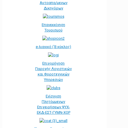
Αυτοαπα/μενων
Δικηγόρων
Επανεκκίνηση
Τουρισμού
e-λιανικό (΄Β κύκλος)
Επιχορήγηση
Παροχής Λογιστικών
και Φοροτεχνικών
Υπηρεσιών
Ενίσχυση
Πλητόμμενων
Επιχειρήσεων ΨΥΧ-
ΕΚΔ-ΕΣΤ-ΓΥΜΝ-ΧΟΡ