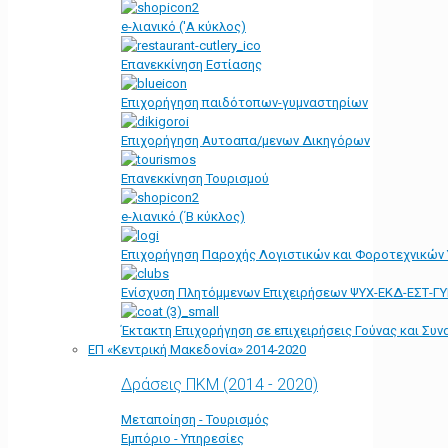
e-λιανικό ('Α κύκλος)
Επανεκκίνηση Εστίασης
Επιχορήγηση παιδότοπων-γυμναστηρίων
Επιχορήγηση Αυτοαπα/μενων Δικηγόρων
Επανεκκίνηση Τουρισμού
e-λιανικό (΄Β κύκλος)
Επιχορήγηση Παροχής Λογιστικών και Φοροτεχνικών
Ενίσχυση Πλητόμμενων Επιχειρήσεων ΨΥΧ-ΕΚΔ-ΕΣΤ-Γ
Έκτακτη Επιχορήγηση σε επιχειρήσεις Γούνας και Συ
ΕΠ «Kεντρική Μακεδονία» 2014-2020
Δράσεις ΠΚΜ (2014 - 2020)
Μεταποίηση - Τουρισμός
Εμπόριο - Υπηρεσίες