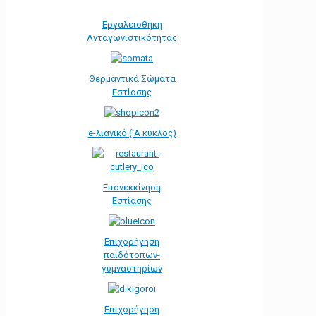
Εργαλειοθήκη
Ανταγωνιστικότητας
Θερμαντικά Σώματα
Εστίασης
e-λιανικό ('Α κύκλος)
Επανεκκίνηση
Εστίασης
Επιχορήγηση
παιδότοπων-
γυμναστηρίων
Επιχορήγηση