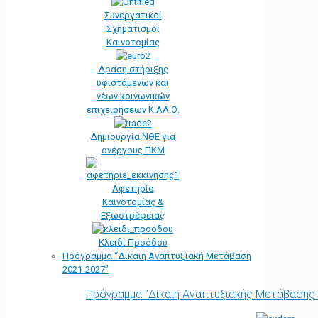
Συνεργατικοί
Σχηματισμοί
Καινοτομίας
Δράση στήριξης
υφιστάμενων και
νέων κοινωνικών
επιχειρήσεων Κ.ΑΛ.Ο.
Δημιουργία ΝΘΕ για
ανέργους ΠΚΜ
Αφετηρία
Kαινοτομίας &
Εξωστρέφειας
Κλειδί Προόδου
Πρόγραμμα “Δίκαιη Αναπτυξιακή Μετάβαση
2021-2027”
Πρόγραμμα "Δίκαιη Αναπτυξιακής Μετάβασης