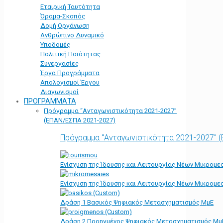
Εταιρική Ταυτότητα
Όραμα-Σκοπός
Δομή Οργάνωση
Ανθρώπινο Δυναμικό
Υποδομές
Πολιτική Ποιότητας
Συνεργασίες
Έργα Προγράμματα
Απολογισμοί Έργου
Διαγωνισμοί
ΠΡΟΓΡΑΜΜΑΤΑ
Πρόγραμμα “Ανταγωνιστικότητα 2021-2027”
(ΕΠΑΝ/ΕΣΠΑ 2021-2027)
Πρόγραμμα "Ανταγωνιστικότητα 2021-2027" 
Ενίσχυση της Ίδρυσης και Λειτουργίας Νέων Μικρομε
Ενίσχυση της Ίδρυσης και Λειτουργίας Νέων Μικρομε
Δράση 1 Βασικός Ψηφιακός Μετασχηματισμός ΜμΕ
Δράση 2 Προηγμένος Ψηφιακός Μετασχηματισμός Μμ