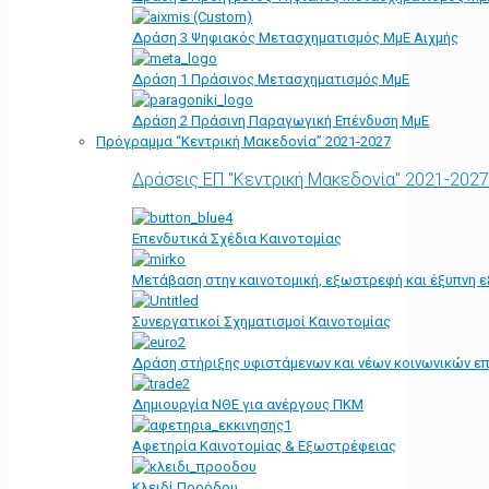
Δράση 3 Ψηφιακός Μετασχηματισμός ΜμΕ Αιχμής
Δράση 1 Πράσινος Μετασχηματισμός ΜμΕ
Δράση 2 Πράσινη Παραγωγική Επένδυση ΜμΕ
Πρόγραμμα “Κεντρική Μακεδονία” 2021-2027
Δράσεις ΕΠ "Κεντρική Μακεδονία" 2021-2027
Επενδυτικά Σχέδια Καινοτομίας
Μετάβαση στην καινοτομική, εξωστρεφή και έξυπνη ε
Συνεργατικοί Σχηματισμοί Καινοτομίας
Δράση στήριξης υφιστάμενων και νέων κοινωνικών επ
Δημιουργία ΝΘΕ για ανέργους ΠΚΜ
Αφετηρία Kαινοτομίας & Εξωστρέφειας
Κλειδί Προόδου