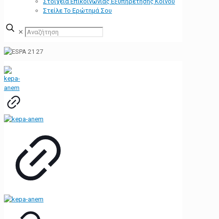
Στοιχεία Επικοινωνίας Εξυπηρέτησης Κοινού
Στείλε Το Ερώτημά Σου
✕