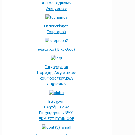
Αυτοαπα/μενων
Δικηγόρων
Επανεκκίνηση
Τουρισμού
e-λιανικό (΄Β κύκλος)
Επιχορήγηση
Παροχής Λογιστικών
και Φοροτεχνικών
Υπηρεσιών
Ενίσχυση
Πλητόμμενων
Επιχειρήσεων ΨΥΧ-
ΕΚΔ-ΕΣΤ-ΓΥΜΝ-ΧΟΡ