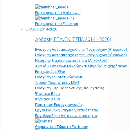
Επιχειρηματική Ανάκαμψη
Επιχειρηματική Εκκίνηση
ΕΠΑνΕΚ 2014-2020
Δράσεις ΕΠΑνΕΚ (ΕΣΠΑ 2014 - 2020)
Ενίσχυση Αυτοαπασχόλησης Πτυχιούχων (Α' κύκλος)
Ενίσχυση Αυτοαπασχόλησης Πτυχιούχων (Β' κύκλος)
Νεοφυής Επιχειρηματικότητα (Α' κύκλος)
Αναβάθμιση Πολύ Μικρών και Μικρών Επιχειρήσεων
Επιχειρούμε Έξω
Ενίσχυση Τουριστικών ΜΜΕ
Ίδρυση Τουριστικών ΜΜΕ
Ενίσχυση Περιβαλλοντικής Βιομηχανίας
Ψηφιακό Βήμα
Ψηφιακό Άλμα
Ποιοτικός Εκσυγχρονισμός
Εργαλειοθήκη Eπιχειρηματικότητας
Εργαλειοθήκη Ανταγωνιστικότητας
Θερμαντικά Σώματα Εστίασης