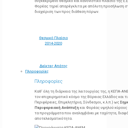
συγκεκριμένο θεσμικό και κανονιστικό πλαίσιο της Ε.Ε.
Φορέας τηρεί απαρέγκλιτα με απόλυτη προσήλωση στ
διαχείριση των προς διάθεση πόρων.
Θεσμικό Πλαίσιο
2014-2020
Δείκτες Απάτης
Πληροφορίες
Πληροφορίες
Καθ’ όλη τη διάρκεια της λειτουργίας της, η ΚΕΠΑ-Α
τον επιχειρηματικό κόσμο της Βόρειας Ελλάδος και τ
Περιφέρειες, Επιμελητήρια, Σύνδεσμοι, κ.λ.π.) ως
Σημ
Περιφερειακή Ανάπτυξη
και Φορέας υψηλού κύρους κ
τα προγράμματα που αναλαμβάνει με ταχύτητα, διαφά
αποτελεσματικότητα.