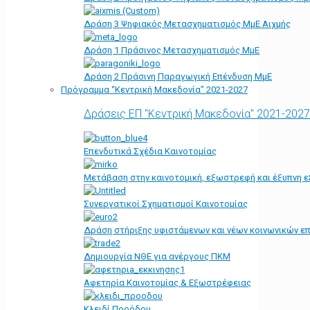
Δράση 3 Ψηφιακός Μετασχηματισμός ΜμΕ Αιχμής
Δράση 1 Πράσινος Μετασχηματισμός ΜμΕ
Δράση 2 Πράσινη Παραγωγική Επένδυση ΜμΕ
Πρόγραμμα “Κεντρική Μακεδονία” 2021-2027
Δράσεις ΕΠ "Κεντρική Μακεδονία" 2021-2027
Επενδυτικά Σχέδια Καινοτομίας
Μετάβαση στην καινοτομική, εξωστρεφή και έξυπνη ε
Συνεργατικοί Σχηματισμοί Καινοτομίας
Δράση στήριξης υφιστάμενων και νέων κοινωνικών επ
Δημιουργία ΝΘΕ για ανέργους ΠΚΜ
Αφετηρία Kαινοτομίας & Εξωστρέφειας
Κλειδί Προόδου