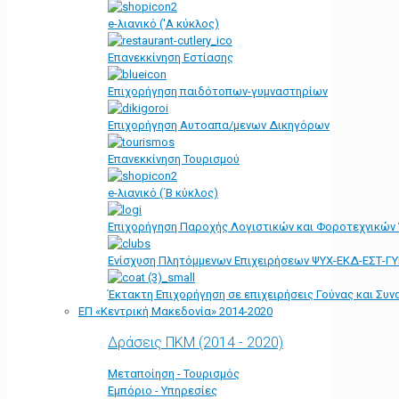
e-λιανικό ('Α κύκλος)
Επανεκκίνηση Εστίασης
Επιχορήγηση παιδότοπων-γυμναστηρίων
Επιχορήγηση Αυτοαπα/μενων Δικηγόρων
Επανεκκίνηση Τουρισμού
e-λιανικό (΄Β κύκλος)
Επιχορήγηση Παροχής Λογιστικών και Φοροτεχνικών
Ενίσχυση Πλητόμμενων Επιχειρήσεων ΨΥΧ-ΕΚΔ-ΕΣΤ-Γ
Έκτακτη Επιχορήγηση σε επιχειρήσεις Γούνας και Συ
ΕΠ «Kεντρική Μακεδονία» 2014-2020
Δράσεις ΠΚΜ (2014 - 2020)
Μεταποίηση - Τουρισμός
Εμπόριο - Υπηρεσίες