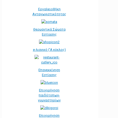
Εργαλειοθήκη
Ανταγωνιστικότητας
Θερμαντικά Σώματα
Εστίασης
e-λιανικό ('Α κύκλος)
Επανεκκίνηση
Εστίασης
Επιχορήγηση
παιδότοπων-
γυμναστηρίων
Επιχορήγηση