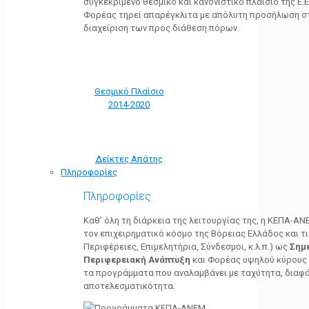
συγκεκριμένο θεσμικό και κανονιστικό πλαίσιο της Ε.Ε.
Φορέας τηρεί απαρέγκλιτα με απόλυτη προσήλωση στ
διαχείριση των προς διάθεση πόρων.
Θεσμικό Πλαίσιο
2014-2020
Δείκτες Απάτης
Πληροφορίες
Πληροφορίες
Καθ’ όλη τη διάρκεια της λειτουργίας της, η ΚΕΠΑ-Α
τον επιχειρηματικό κόσμο της Βόρειας Ελλάδος και τ
Περιφέρειες, Επιμελητήρια, Σύνδεσμοι, κ.λ.π.) ως
Σημ
Περιφερειακή Ανάπτυξη
και Φορέας υψηλού κύρους κ
τα προγράμματα που αναλαμβάνει με ταχύτητα, διαφά
αποτελεσματικότητα.