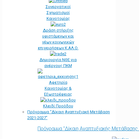
Συνεργατικοί
Σχηματισμοί
Καινοτομίας
Δράση στήριξης
υφιστάμενων και
νέων κοινωνικών
επιχειρήσεων Κ.ΑΛ.Ο.
Δημιουργία ΝΘΕ για
ανέργους ΠΚΜ
Αφετηρία
Kαινοτομίας &
Εξωστρέφειας
Κλειδί Προόδου
Πρόγραμμα “Δίκαιη Αναπτυξιακή Μετάβαση
2021-2027”
Πρόγραμμα "Δίκαιη Αναπτυξιακής Μετάβασης