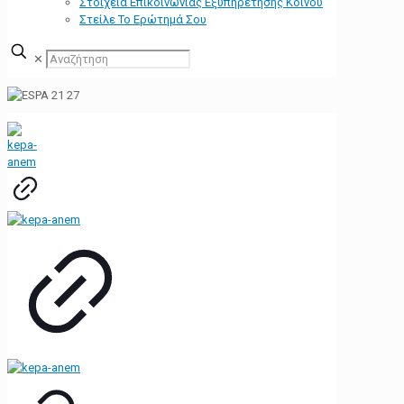
Στοιχεία Επικοινωνίας Εξυπηρέτησης Κοινού
Στείλε Το Ερώτημά Σου
✕