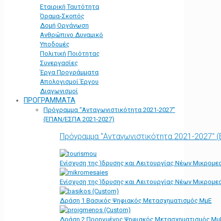
Εταιρική Ταυτότητα
Όραμα-Σκοπός
Δομή Οργάνωση
Ανθρώπινο Δυναμικό
Υποδομές
Πολιτική Ποιότητας
Συνεργασίες
Έργα Προγράμματα
Απολογισμοί Έργου
Διαγωνισμοί
ΠΡΟΓΡΑΜΜΑΤΑ
Πρόγραμμα “Ανταγωνιστικότητα 2021-2027”
(ΕΠΑΝ/ΕΣΠΑ 2021-2027)
Πρόγραμμα "Ανταγωνιστικότητα 2021-2027" 
Ενίσχυση της Ίδρυσης και Λειτουργίας Νέων Μικρομε
Ενίσχυση της Ίδρυσης και Λειτουργίας Νέων Μικρομε
Δράση 1 Βασικός Ψηφιακός Μετασχηματισμός ΜμΕ
Δράση 2 Προηγμένος Ψηφιακός Μετασχηματισμός Μμ