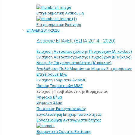
Επιχειρηματική Ανάκαμψη
Επιχειρηματική Εκκίνηση
ΕΠΑνΕΚ 2014-2020
Δράσεις ΕΠΑνΕΚ (ΕΣΠΑ 2014 - 2020)
Ενίσχυση Αυτοαπασχόλησης Πτυχιούχων (Α' κύκλος)
Ενίσχυση Αυτοαπασχόλησης Πτυχιούχων (Β' κύκλος)
Νεοφυής Επιχειρηματικότητα (Α' κύκλος)
Αναβάθμιση Πολύ Μικρών και Μικρών Επιχειρήσεων
Επιχειρούμε Έξω
Ενίσχυση Τουριστικών ΜΜΕ
Ίδρυση Τουριστικών ΜΜΕ
Ενίσχυση Περιβαλλοντικής Βιομηχανίας
Ψηφιακό Βήμα
Ψηφιακό Άλμα
Ποιοτικός Εκσυγχρονισμός
Εργαλειοθήκη Eπιχειρηματικότητας
Εργαλειοθήκη Ανταγωνιστικότητας
Θερμαντικά Σώματα Εστίασης