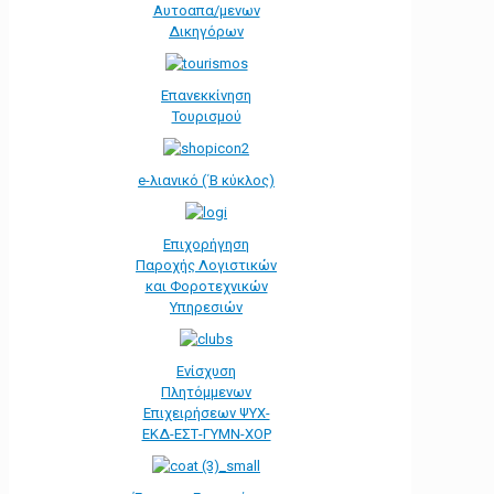
Αυτοαπα/μενων
Δικηγόρων
Επανεκκίνηση
Τουρισμού
e-λιανικό (΄Β κύκλος)
Επιχορήγηση
Παροχής Λογιστικών
και Φοροτεχνικών
Υπηρεσιών
Ενίσχυση
Πλητόμμενων
Επιχειρήσεων ΨΥΧ-
ΕΚΔ-ΕΣΤ-ΓΥΜΝ-ΧΟΡ