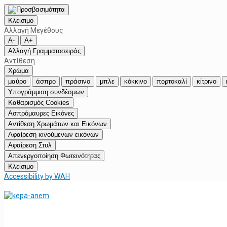
Κλείσιμο
Αλλαγή Μεγέθους
A-
A+
Αλλαγή Γραμματοσειράς
Αντίθεση
Χρώμα
μαύρο
άσπρο
πράσινο
μπλε
κόκκινο
πορτοκαλί
κίτρινο
Υπογράμμιση συνδέσμων
Καθαρισμός Cookies
Ασπρόμαυρες Εικόνες
Αντίθεση Χρωμάτων και Εικόνων
Αφαίρεση κινούμενων εικόνων
Αφαίρεση Στυλ
Απενεργοποίηση Φωτεινότητας
Κλείσιμο
Accessibility by WAH