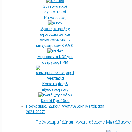
Συνεργατικοί
Σχηματισμοί
Καινοτομίας
Δράση στήριξης
υφιστάμενων και
νέων κοινωνικών
επιχειρήσεων Κ.ΑΛ.Ο.
Δημιουργία ΝΘΕ για
ανέργους ΠΚΜ
Αφετηρία
Kαινοτομίας &
Εξωστρέφειας
Κλειδί Προόδου
Πρόγραμμα “Δίκαιη Αναπτυξιακή Μετάβαση
2021-2027”
Πρόγραμμα "Δίκαιη Αναπτυξιακής Μετάβασης