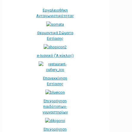
Εργαλειοθήκη
Ανταγωνιστικότητας
Θερμαντικά Σώματα
Εστίασης
e-λιανικό ('Α κύκλος)
Επανεκκίνηση
Εστίασης
Επιχορήγηση
παιδότοπων-
γυμναστηρίων
Επιχορήγηση