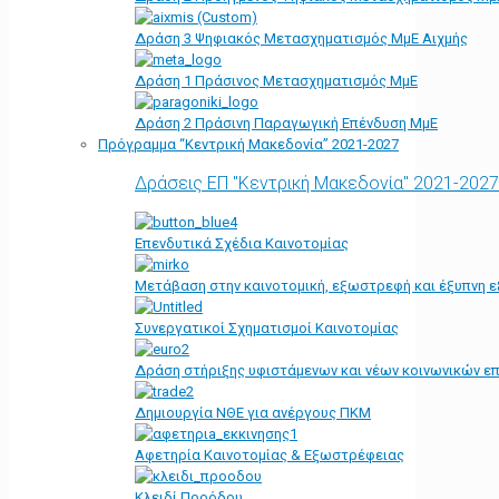
Δράση 3 Ψηφιακός Μετασχηματισμός ΜμΕ Αιχμής
Δράση 1 Πράσινος Μετασχηματισμός ΜμΕ
Δράση 2 Πράσινη Παραγωγική Επένδυση ΜμΕ
Πρόγραμμα “Κεντρική Μακεδονία” 2021-2027
Δράσεις ΕΠ "Κεντρική Μακεδονία" 2021-2027
Επενδυτικά Σχέδια Καινοτομίας
Μετάβαση στην καινοτομική, εξωστρεφή και έξυπνη ε
Συνεργατικοί Σχηματισμοί Καινοτομίας
Δράση στήριξης υφιστάμενων και νέων κοινωνικών επ
Δημιουργία ΝΘΕ για ανέργους ΠΚΜ
Αφετηρία Kαινοτομίας & Εξωστρέφειας
Κλειδί Προόδου