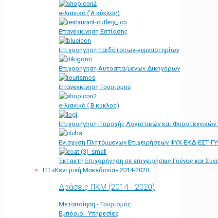
e-λιανικό ('Α κύκλος)
Επανεκκίνηση Εστίασης
Επιχορήγηση παιδότοπων-γυμναστηρίων
Επιχορήγηση Αυτοαπα/μενων Δικηγόρων
Επανεκκίνηση Τουρισμού
e-λιανικό (΄Β κύκλος)
Επιχορήγηση Παροχής Λογιστικών και Φοροτεχνικών
Ενίσχυση Πλητόμμενων Επιχειρήσεων ΨΥΧ-ΕΚΔ-ΕΣΤ-Γ
Έκτακτη Επιχορήγηση σε επιχειρήσεις Γούνας και Συ
ΕΠ «Kεντρική Μακεδονία» 2014-2020
Δράσεις ΠΚΜ (2014 - 2020)
Μεταποίηση - Τουρισμός
Εμπόριο - Υπηρεσίες