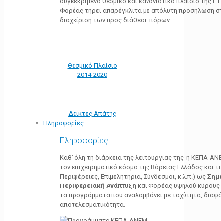
συγκεκριμένο θεσμικό και κανονιστικό πλαίσιο της Ε.Ε.
Φορέας τηρεί απαρέγκλιτα με απόλυτη προσήλωση στ
διαχείριση των προς διάθεση πόρων.
Θεσμικό Πλαίσιο
2014-2020
Δείκτες Απάτης
Πληροφορίες
Πληροφορίες
Καθ’ όλη τη διάρκεια της λειτουργίας της, η ΚΕΠΑ-Α
τον επιχειρηματικό κόσμο της Βόρειας Ελλάδος και τ
Περιφέρειες, Επιμελητήρια, Σύνδεσμοι, κ.λ.π.) ως
Σημ
Περιφερειακή Ανάπτυξη
και Φορέας υψηλού κύρους κ
τα προγράμματα που αναλαμβάνει με ταχύτητα, διαφά
αποτελεσματικότητα.