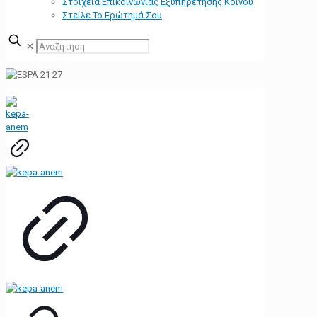
Στοιχεία Επικοινωνίας Εξυπηρέτησης Κοινού
Στείλε Το Ερώτημά Σου
✕