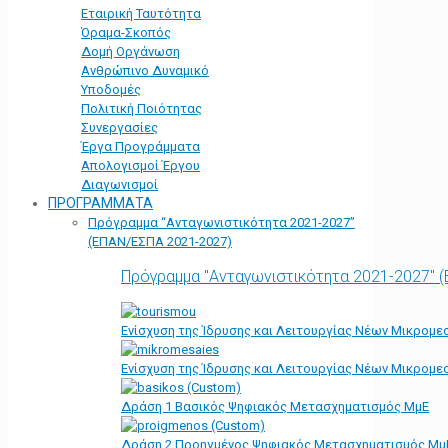
Εταιρική Ταυτότητα
Όραμα-Σκοπός
Δομή Οργάνωση
Ανθρώπινο Δυναμικό
Υποδομές
Πολιτική Ποιότητας
Συνεργασίες
Έργα Προγράμματα
Απολογισμοί Έργου
Διαγωνισμοί
ΠΡΟΓΡΑΜΜΑΤΑ
Πρόγραμμα “Ανταγωνιστικότητα 2021-2027”
(ΕΠΑΝ/ΕΣΠΑ 2021-2027)
Πρόγραμμα "Ανταγωνιστικότητα 2021-2027" 
Ενίσχυση της Ίδρυσης και Λειτουργίας Νέων Μικρομε
Ενίσχυση της Ίδρυσης και Λειτουργίας Νέων Μικρομε
Δράση 1 Βασικός Ψηφιακός Μετασχηματισμός ΜμΕ
Δράση 2 Προηγμένος Ψηφιακός Μετασχηματισμός Μμ