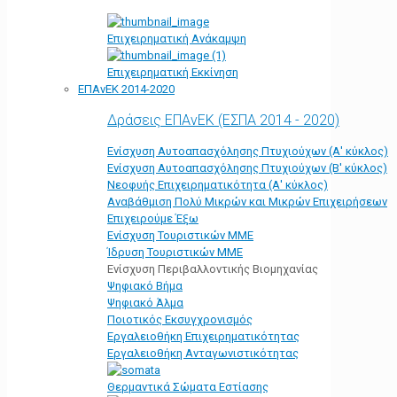
Επιχειρηματική Ανάκαμψη
Επιχειρηματική Εκκίνηση
ΕΠΑνΕΚ 2014-2020
Δράσεις ΕΠΑνΕΚ (ΕΣΠΑ 2014 - 2020)
Ενίσχυση Αυτοαπασχόλησης Πτυχιούχων (Α' κύκλος)
Ενίσχυση Αυτοαπασχόλησης Πτυχιούχων (Β' κύκλος)
Νεοφυής Επιχειρηματικότητα (Α' κύκλος)
Αναβάθμιση Πολύ Μικρών και Μικρών Επιχειρήσεων
Επιχειρούμε Έξω
Ενίσχυση Τουριστικών ΜΜΕ
Ίδρυση Τουριστικών ΜΜΕ
Ενίσχυση Περιβαλλοντικής Βιομηχανίας
Ψηφιακό Βήμα
Ψηφιακό Άλμα
Ποιοτικός Εκσυγχρονισμός
Εργαλειοθήκη Eπιχειρηματικότητας
Εργαλειοθήκη Ανταγωνιστικότητας
Θερμαντικά Σώματα Εστίασης