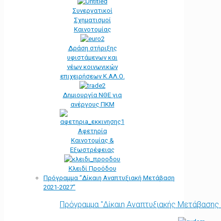
Συνεργατικοί
Σχηματισμοί
Καινοτομίας
Δράση στήριξης
υφιστάμενων και
νέων κοινωνικών
επιχειρήσεων Κ.ΑΛ.Ο.
Δημιουργία ΝΘΕ για
ανέργους ΠΚΜ
Αφετηρία
Kαινοτομίας &
Εξωστρέφειας
Κλειδί Προόδου
Πρόγραμμα “Δίκαιη Αναπτυξιακή Μετάβαση
2021-2027”
Πρόγραμμα "Δίκαιη Αναπτυξιακής Μετάβασης