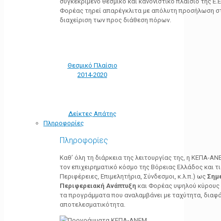
συγκεκριμένο θεσμικό και κανονιστικό πλαίσιο της Ε.Ε.
Φορέας τηρεί απαρέγκλιτα με απόλυτη προσήλωση στ
διαχείριση των προς διάθεση πόρων.
Θεσμικό Πλαίσιο
2014-2020
Δείκτες Απάτης
Πληροφορίες
Πληροφορίες
Καθ’ όλη τη διάρκεια της λειτουργίας της, η ΚΕΠΑ-Α
τον επιχειρηματικό κόσμο της Βόρειας Ελλάδος και τ
Περιφέρειες, Επιμελητήρια, Σύνδεσμοι, κ.λ.π.) ως
Σημ
Περιφερειακή Ανάπτυξη
και Φορέας υψηλού κύρους κ
τα προγράμματα που αναλαμβάνει με ταχύτητα, διαφά
αποτελεσματικότητα.