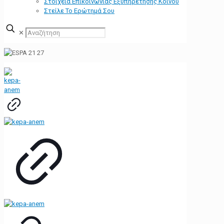
Στοιχεία Επικοινωνίας Εξυπηρέτησης Κοινού
Στείλε Το Ερώτημά Σου
✕