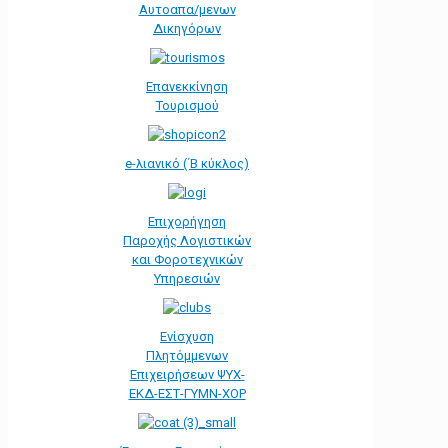
Αυτοαπα/μενων
Δικηγόρων
Επανεκκίνηση
Τουρισμού
e-λιανικό (΄Β κύκλος)
Επιχορήγηση
Παροχής Λογιστικών
και Φοροτεχνικών
Υπηρεσιών
Ενίσχυση
Πλητόμμενων
Επιχειρήσεων ΨΥΧ-
ΕΚΔ-ΕΣΤ-ΓΥΜΝ-ΧΟΡ