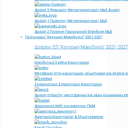
Δράση 3 Ψηφιακός Μετασχηματισμός ΜμΕ Αιχμής
Δράση 1 Πράσινος Μετασχηματισμός ΜμΕ
Δράση 2 Πράσινη Παραγωγική Επένδυση ΜμΕ
Πρόγραμμα “Κεντρική Μακεδονία” 2021-2027
Δράσεις ΕΠ "Κεντρική Μακεδονία" 2021-2027
Επενδυτικά Σχέδια Καινοτομίας
Μετάβαση στην καινοτομική, εξωστρεφή και έξυπνη ε
Συνεργατικοί Σχηματισμοί Καινοτομίας
Δράση στήριξης υφιστάμενων και νέων κοινωνικών επ
Δημιουργία ΝΘΕ για ανέργους ΠΚΜ
Αφετηρία Kαινοτομίας & Εξωστρέφειας
Κλειδί Προόδου