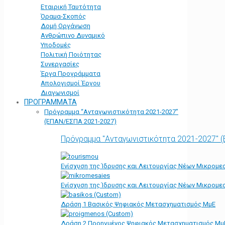
Εταιρική Ταυτότητα
Όραμα-Σκοπός
Δομή Οργάνωση
Ανθρώπινο Δυναμικό
Υποδομές
Πολιτική Ποιότητας
Συνεργασίες
Έργα Προγράμματα
Απολογισμοί Έργου
Διαγωνισμοί
ΠΡΟΓΡΑΜΜΑΤΑ
Πρόγραμμα “Ανταγωνιστικότητα 2021-2027”
(ΕΠΑΝ/ΕΣΠΑ 2021-2027)
Πρόγραμμα "Ανταγωνιστικότητα 2021-2027" 
Ενίσχυση της Ίδρυσης και Λειτουργίας Νέων Μικρομε
Ενίσχυση της Ίδρυσης και Λειτουργίας Νέων Μικρομε
Δράση 1 Βασικός Ψηφιακός Μετασχηματισμός ΜμΕ
Δράση 2 Προηγμένος Ψηφιακός Μετασχηματισμός Μμ