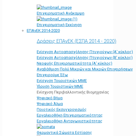
Επιχειρηματική Ανάκαμψη
Επιχειρηματική Εκκίνηση
ΕΠΑνΕΚ 2014-2020
Δράσεις ΕΠΑνΕΚ (ΕΣΠΑ 2014 - 2020)
Ενίσχυση Αυτοαπασχόλησης Πτυχιούχων (Α' κύκλος)
Ενίσχυση Αυτοαπασχόλησης Πτυχιούχων (Β' κύκλος)
Νεοφυής Επιχειρηματικότητα (Α' κύκλος)
Αναβάθμιση Πολύ Μικρών και Μικρών Επιχειρήσεων
Επιχειρούμε Έξω
Ενίσχυση Τουριστικών ΜΜΕ
Ίδρυση Τουριστικών ΜΜΕ
Ενίσχυση Περιβαλλοντικής Βιομηχανίας
Ψηφιακό Βήμα
Ψηφιακό Άλμα
Ποιοτικός Εκσυγχρονισμός
Εργαλειοθήκη Eπιχειρηματικότητας
Εργαλειοθήκη Ανταγωνιστικότητας
Θερμαντικά Σώματα Εστίασης