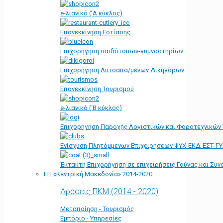
e-λιανικό ('Α κύκλος)
Επανεκκίνηση Εστίασης
Επιχορήγηση παιδότοπων-γυμναστηρίων
Επιχορήγηση Αυτοαπα/μενων Δικηγόρων
Επανεκκίνηση Τουρισμού
e-λιανικό (΄Β κύκλος)
Επιχορήγηση Παροχής Λογιστικών και Φοροτεχνικών
Ενίσχυση Πλητόμμενων Επιχειρήσεων ΨΥΧ-ΕΚΔ-ΕΣΤ-Γ
Έκτακτη Επιχορήγηση σε επιχειρήσεις Γούνας και Συ
ΕΠ «Kεντρική Μακεδονία» 2014-2020
Δράσεις ΠΚΜ (2014 - 2020)
Μεταποίηση - Τουρισμός
Εμπόριο - Υπηρεσίες