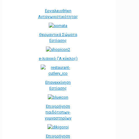
Εργαλειοθήκη
Ανταγωνιστικότητας
Θερμαντικά Σώματα
Εστίασης
e-λιανικό ('Α κύκλος)
Επανεκκίνηση
Εστίασης
Επιχορήγηση
παιδότοπων-
γυμναστηρίων
Επιχορήγηση