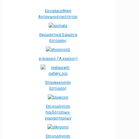
Εργαλειοθήκη
Ανταγωνιστικότητας
Θερμαντικά Σώματα
Εστίασης
e-λιανικό ('Α κύκλος)
Επανεκκίνηση
Εστίασης
Επιχορήγηση
παιδότοπων-
γυμναστηρίων
Επιχορήγηση