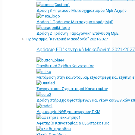
Δράση 3 Ψηφιακός Μετασχηματισμός ΜμΕ Αιχμής
Δράση 1 Πράσινος Μετασχηματισμός ΜμΕ
Δράση 2 Πράσινη Παραγωγική Επένδυση ΜμΕ
Πρόγραμμα “Κεντρική Μακεδονία” 2021-2027
Δράσεις ΕΠ "Κεντρική Μακεδονία" 2021-2027
Επενδυτικά Σχέδια Καινοτομίας
Μετάβαση στην καινοτομική, εξωστρεφή και έξυπνη ε
Συνεργατικοί Σχηματισμοί Καινοτομίας
Δράση στήριξης υφιστάμενων και νέων κοινωνικών επ
Δημιουργία ΝΘΕ για ανέργους ΠΚΜ
Αφετηρία Kαινοτομίας & Εξωστρέφειας
Κλειδί Προόδου