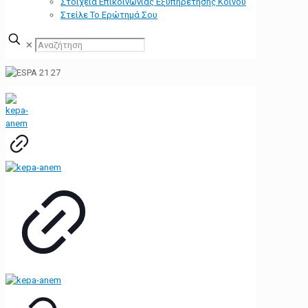
Στοιχεία Επικοινωνίας Εξυπηρέτησης Κοινού
Στείλε Το Ερώτημά Σου
✕