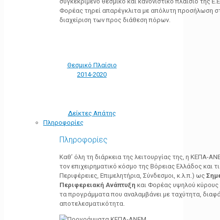
συγκεκριμένο θεσμικό και κανονιστικό πλαίσιο της Ε.Ε.
Φορέας τηρεί απαρέγκλιτα με απόλυτη προσήλωση στ
διαχείριση των προς διάθεση πόρων.
Θεσμικό Πλαίσιο
2014-2020
Δείκτες Απάτης
Πληροφορίες
Πληροφορίες
Καθ’ όλη τη διάρκεια της λειτουργίας της, η ΚΕΠΑ-Α
τον επιχειρηματικό κόσμο της Βόρειας Ελλάδος και τ
Περιφέρειες, Επιμελητήρια, Σύνδεσμοι, κ.λ.π.) ως
Σημ
Περιφερειακή Ανάπτυξη
και Φορέας υψηλού κύρους κ
τα προγράμματα που αναλαμβάνει με ταχύτητα, διαφά
αποτελεσματικότητα.