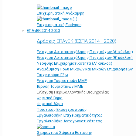
Επιχειρηματική Ανάκαμψη
Επιχειρηματική Εκκίνηση
ΕΠΑνΕΚ 2014-2020
Δράσεις ΕΠΑνΕΚ (ΕΣΠΑ 2014 - 2020)
Ενίσχυση Αυτοαπασχόλησης Πτυχιούχων (Α' κύκλος)
Ενίσχυση Αυτοαπασχόλησης Πτυχιούχων (Β' κύκλος)
Νεοφυής Επιχειρηματικότητα (Α' κύκλος)
Αναβάθμιση Πολύ Μικρών και Μικρών Επιχειρήσεων
Επιχειρούμε Έξω
Ενίσχυση Τουριστικών ΜΜΕ
Ίδρυση Τουριστικών ΜΜΕ
Ενίσχυση Περιβαλλοντικής Βιομηχανίας
Ψηφιακό Βήμα
Ψηφιακό Άλμα
Ποιοτικός Εκσυγχρονισμός
Εργαλειοθήκη Eπιχειρηματικότητας
Εργαλειοθήκη Ανταγωνιστικότητας
Θερμαντικά Σώματα Εστίασης