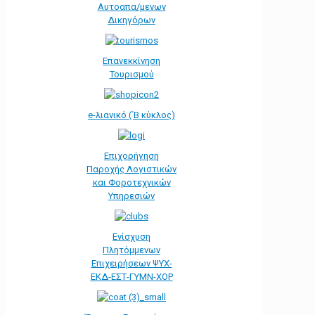
Αυτοαπα/μενων
Δικηγόρων
Επανεκκίνηση
Τουρισμού
e-λιανικό (΄Β κύκλος)
Επιχορήγηση
Παροχής Λογιστικών
και Φοροτεχνικών
Υπηρεσιών
Ενίσχυση
Πλητόμμενων
Επιχειρήσεων ΨΥΧ-
ΕΚΔ-ΕΣΤ-ΓΥΜΝ-ΧΟΡ