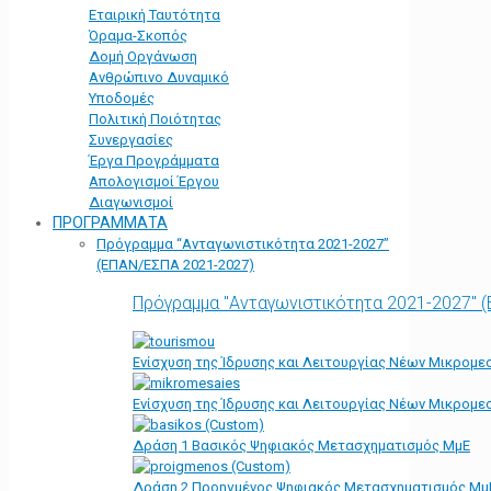
Εταιρική Ταυτότητα
Όραμα-Σκοπός
Δομή Οργάνωση
Ανθρώπινο Δυναμικό
Υποδομές
Πολιτική Ποιότητας
Συνεργασίες
Έργα Προγράμματα
Απολογισμοί Έργου
Διαγωνισμοί
ΠΡΟΓΡΑΜΜΑΤΑ
Πρόγραμμα “Ανταγωνιστικότητα 2021-2027”
(ΕΠΑΝ/ΕΣΠΑ 2021-2027)
Πρόγραμμα "Ανταγωνιστικότητα 2021-2027" 
Ενίσχυση της Ίδρυσης και Λειτουργίας Νέων Μικρομε
Ενίσχυση της Ίδρυσης και Λειτουργίας Νέων Μικρομε
Δράση 1 Βασικός Ψηφιακός Μετασχηματισμός ΜμΕ
Δράση 2 Προηγμένος Ψηφιακός Μετασχηματισμός Μμ