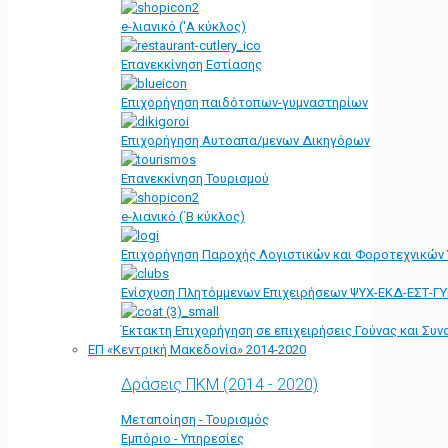
e-λιανικό ('Α κύκλος)
Επανεκκίνηση Εστίασης
Επιχορήγηση παιδότοπων-γυμναστηρίων
Επιχορήγηση Αυτοαπα/μενων Δικηγόρων
Επανεκκίνηση Τουρισμού
e-λιανικό (΄Β κύκλος)
Επιχορήγηση Παροχής Λογιστικών και Φοροτεχνικών
Ενίσχυση Πλητόμμενων Επιχειρήσεων ΨΥΧ-ΕΚΔ-ΕΣΤ-Γ
Έκτακτη Επιχορήγηση σε επιχειρήσεις Γούνας και Συ
ΕΠ «Kεντρική Μακεδονία» 2014-2020
Δράσεις ΠΚΜ (2014 - 2020)
Μεταποίηση - Τουρισμός
Εμπόριο - Υπηρεσίες