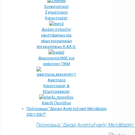
Συνεργατικοί
Σχηματισμοί
Καινοτομίας
Δράση στήριξης
υφιστάμενων και
νέων κοινωνικών
επιχειρήσεων Κ.ΑΛ.Ο.
Δημιουργία ΝΘΕ για
ανέργους ΠΚΜ
Αφετηρία
Kαινοτομίας &
Εξωστρέφειας
Κλειδί Προόδου
Πρόγραμμα “Δίκαιη Αναπτυξιακή Μετάβαση
2021-2027”
Πρόγραμμα "Δίκαιη Αναπτυξιακής Μετάβασης