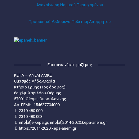
Ανακοίνωση Νομικού Περιεχομένου
Προσωπικά Δεδομένα-Πολιτική Απορρήτου
Επικοινωνήστε μαζί μας
ΚΕΠΑ – ΑΝΕΜ ΑΜΚΕ
Οικισμός Λήδα-Μαρία
Κτήριο Ερμής (1ος όροφος)
6ο χλμ. Χαριλάου-Θέρμης
57001 Θέρμη, Θεσσαλονίκης
Aρ. ΓΕΜΗ: 154627704000
2310 480.000
2310 480.003
info[at]e-kepa.gr, info[at]2014-2020.kepa-anem.gr
https://2014-2020.kepa-anem.gr