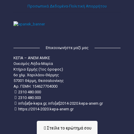
Προσωπικά Δεδομένα-Πολιτική Απορρήτου
Επικοινωνήστε μαζί μας
ΚΕΠΑ – ΑΝΕΜ ΑΜΚΕ
Οικισμός Λήδα-Μαρία
Κτήριο Ερμής (1ος όροφος)
6ο χλμ. Χαριλάου-Θέρμης
57001 Θέρμη, Θεσσαλονίκης
Aρ. ΓΕΜΗ: 154627704000
2310 480.000
2310 480.003
info[at]e-kepa.gr, info[at]2014-2020.kepa-anem.gr
https://2014-2020.kepa-anem.gr
Στείλε τo ερώτημά σου