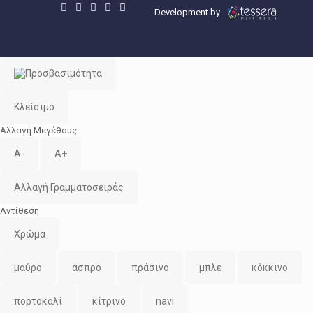
Development by
Κλείσιμο
Αλλαγή Μεγέθους
A-
A+
Αλλαγή Γραμματοσειράς
Αντίθεση
Χρώμα
μαύρο
άσπρο
πράσινο
μπλε
κόκκινο
πορτοκαλί
κίτρινο
navi