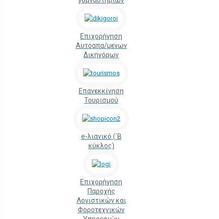
γυμναστηρίων
Επιχορήγηση
Αυτοαπα/μενων
Δικηγόρων
Επανεκκίνηση
Τουρισμού
e-λιανικό (΄Β
κύκλος)
Επιχορήγηση
Παροχής
Λογιστικών και
Φοροτεχνικών