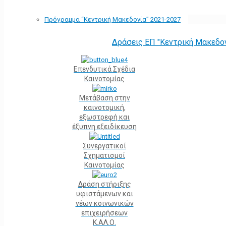
Πρόγραμμα “Κεντρική Μακεδονία” 2021-2027
Δράσεις ΕΠ "Κεντρική Μακεδο
Επενδυτικά Σχέδια
Καινοτομίας
Μετάβαση στην
καινοτομική,
εξωστρεφή και
έξυπνη εξειδίκευση
Συνεργατικοί
Σχηματισμοί
Καινοτομίας
Δράση στήριξης
υφιστάμενων και
νέων κοινωνικών
επιχειρήσεων
Κ.ΑΛ.Ο.