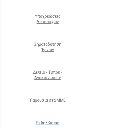
Υποχρεώσεις
Δικαιούχων
Σηματοδότηση
Έργων
Δελτία - Τύπου -
Ανακοινώσεις
Παρουσία στα ΜΜΕ
Εκδηλώσεις