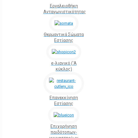
Εργαλειοθήκη
Ανταγωνιστικότητας
Θερμαντικά Σώματα
Εστίασης
e-λιανικό ('Α
κύκλος)
Επανεκκίνηση
Εστίασης
Επιχορήγηση
παιδότοπων-