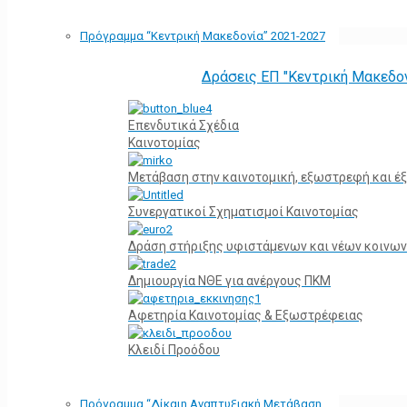
Πρόγραμμα “Κεντρική Μακεδονία” 2021-2027
Δράσεις ΕΠ "Κεντρική Μακεδο
Επενδυτικά Σχέδια
Καινοτομίας
Μετάβαση στην καινοτομική, εξωστρεφή και έξ
Συνεργατικοί Σχηματισμοί Καινοτομίας
Δράση στήριξης υφιστάμενων και νέων κοινων
Δημιουργία ΝΘΕ για ανέργους ΠΚΜ
Αφετηρία Kαινοτομίας & Εξωστρέφειας
Κλειδί Προόδου
Πρόγραμμα “Δίκαιη Αναπτυξιακή Μετάβαση