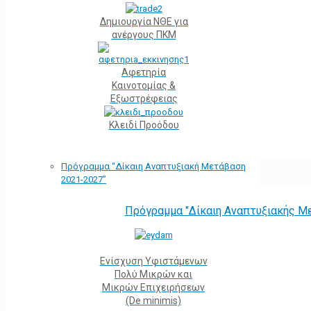
Δημιουργία ΝΘΕ για
ανέργους ΠΚΜ
Αφετηρία
Kαινοτομίας &
Εξωστρέφειας
Κλειδί Προόδου
Πρόγραμμα “Δίκαιη Αναπτυξιακή Μετάβαση
2021-2027”
Πρόγραμμα "Δίκαιη Αναπτυξιακής Μ
Ενίσχυση Υφιστάμενων
Πολύ Μικρών και
Μικρών Επιχειρήσεων
(De minimis)