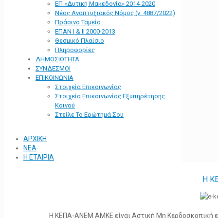
ΕΠ «Δυτική Μακεδονία» 2014-2020
Νέος Αναπτυξιακός Νόμος (ν. 4887/2022)
Πράσινο Ταμείο
ΕΠΑΝ Ι & ΙΙ 2000-2013
Θεσμικό Πλαίσιο
Πληροφορίες
ΔΗΜΟΣΙΟΤΗΤΑ
ΣΥΝΔΕΣΜΟΙ
ΕΠΙΚΟΙΝΩΝΙΑ
Στοιχεία Επικοινωνίας
Στοιχεία Επικοινωνίας Εξυπηρέτησης
Κοινού
Στείλε Το Ερώτημά Σου
ΑΡΧΙΚΗ
ΝΕΑ
Η ΕΤΑΙΡΙΑ
Η Κ
Η ΚΕΠΑ-ΑΝΕΜ ΑΜΚΕ είναι Αστική Μη Κερδοσκοπική ετα