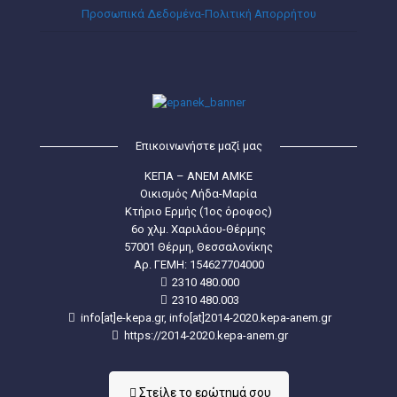
Προσωπικά Δεδομένα-Πολιτική Απορρήτου
Επικοινωνήστε μαζί μας
ΚΕΠΑ – ΑΝΕΜ ΑΜΚΕ
Οικισμός Λήδα-Μαρία
Κτήριο Ερμής (1ος όροφος)
6ο χλμ. Χαριλάου-Θέρμης
57001 Θέρμη, Θεσσαλονίκης
Aρ. ΓΕΜΗ: 154627704000
2310 480.000
2310 480.003
info[at]e-kepa.gr, info[at]2014-2020.kepa-anem.gr
https://2014-2020.kepa-anem.gr
Στείλε τo ερώτημά σου