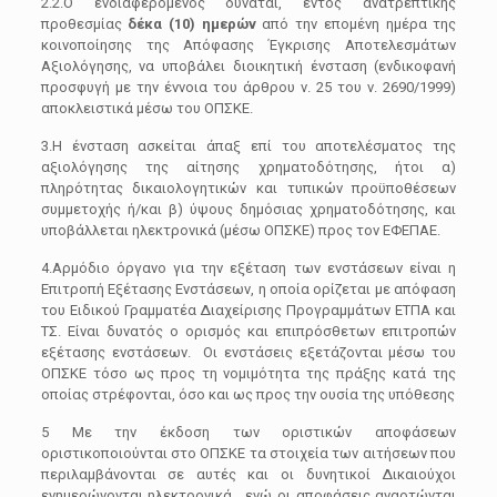
2.2.Ο ενδιαφερόμενος δύναται, εντός ανατρεπτικής
προθεσμίας
δέκα (10) ημερών
από την επομένη ημέρα της
κοινοποίησης της Απόφασης Έγκρισης Αποτελεσμάτων
Αξιολόγησης, να υποβάλει διοικητική ένσταση (ενδικοφανή
προσφυγή με την έννοια του άρθρου ν. 25 του ν. 2690/1999)
αποκλειστικά μέσω του ΟΠΣΚΕ.
3.Η ένσταση ασκείται άπαξ επί του αποτελέσματος της
αξιολόγησης της αίτησης χρηματοδότησης, ήτοι α)
πληρότητας δικαιολογητικών και τυπικών προϋποθέσεων
συμμετοχής ή/και β) ύψους δημόσιας χρηματοδότησης, και
υποβάλλεται ηλεκτρονικά (μέσω ΟΠΣΚΕ) προς τον ΕΦΕΠΑΕ.
4.Αρμόδιο όργανο για την εξέταση των ενστάσεων είναι η
Επιτροπή Εξέτασης Ενστάσεων, η οποία ορίζεται με απόφαση
του Ειδικού Γραμματέα Διαχείρισης Προγραμμάτων ΕΤΠΑ και
ΤΣ. Είναι δυνατός ο ορισμός και επιπρόσθετων επιτροπών
εξέτασης ενστάσεων. Οι ενστάσεις εξετάζονται μέσω του
OΠΣΚΕ τόσο ως προς τη νομιμότητα της πράξης κατά της
οποίας στρέφονται, όσο και ως προς την ουσία της υπόθεσης
5 Με την έκδοση των οριστικών αποφάσεων
οριστικοποιούνται στο ΟΠΣΚΕ τα στοιχεία των αιτήσεων που
περιλαμβάνονται σε αυτές και οι δυνητικοί Δικαιούχοι
ενημερώνονται ηλεκτρονικά, ενώ οι αποφάσεις αναρτώνται