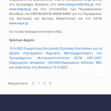
στο πρόγραμμα Διαύγεια, στο
www.antagonistikotita.gr
, στο
www.efepae.gr
και στις ιστοσελίδες των Περιφερειακών
Μονάδων του ΕΦΕΠΑΕ(ΚΕΠΑ-ΑΝΕΜ ΑΜΚΕ για τις Περιφέρειες
της Κεντρικής και Δυτικής Μακεδονίας) και στο ΕΣΠΑ
www.espa.gr
.
Για τα αποτελέσματα πατήστε
εδώ
.
Χρήσιμα Αρχεία
15-5-2023 Συγκρότηση Επιτροπής Εξέτασης Ενστάσεων για τη
Δράση «Προηγμένος Ψηφιακός Μετασχηματισμός» του
Προγράμματος «Ανταγωνιστικότητα» ΕΣΠΑ 2021-2027
(Hμερομηνία απόφασης 105-2023/Ημερομηνία έκδοσης ΦΕΚ
και ανάρτησης στη Διαύγεια 15-5-2023).
Μοιραστείτε