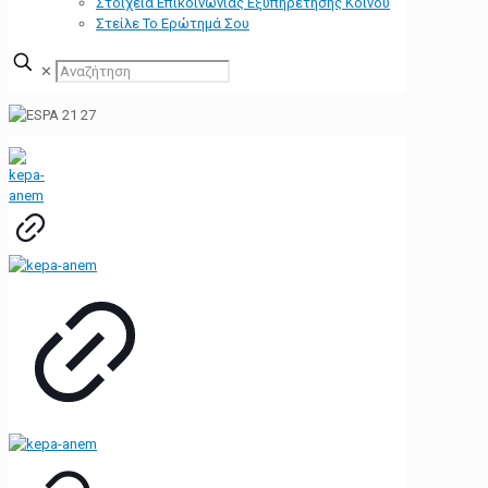
Στοιχεία Επικοινωνίας Εξυπηρέτησης Κοινού
Στείλε Το Ερώτημά Σου
✕