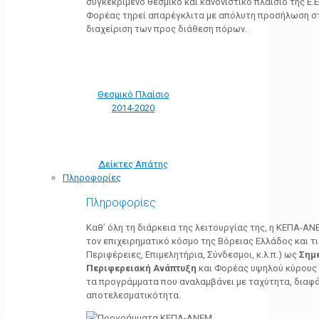
συγκεκριμένο θεσμικό και κανονιστικό πλαίσιο της Ε.Ε.
Φορέας τηρεί απαρέγκλιτα με απόλυτη προσήλωση στ
διαχείριση των προς διάθεση πόρων.
Θεσμικό Πλαίσιο
2014-2020
Δείκτες Απάτης
Πληροφορίες
Πληροφορίες
Καθ’ όλη τη διάρκεια της λειτουργίας της, η ΚΕΠΑ-Α
τον επιχειρηματικό κόσμο της Βόρειας Ελλάδος και τ
Περιφέρειες, Επιμελητήρια, Σύνδεσμοι, κ.λ.π.) ως
Σημ
Περιφερειακή Ανάπτυξη
και Φορέας υψηλού κύρους κ
τα προγράμματα που αναλαμβάνει με ταχύτητα, διαφά
αποτελεσματικότητα.