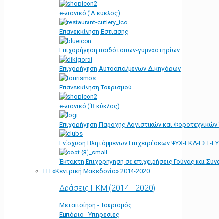
e-λιανικό ('Α κύκλος)
Επανεκκίνηση Εστίασης
Επιχορήγηση παιδότοπων-γυμναστηρίων
Επιχορήγηση Αυτοαπα/μενων Δικηγόρων
Επανεκκίνηση Τουρισμού
e-λιανικό (΄Β κύκλος)
Επιχορήγηση Παροχής Λογιστικών και Φοροτεχνικών
Ενίσχυση Πλητόμμενων Επιχειρήσεων ΨΥΧ-ΕΚΔ-ΕΣΤ-Γ
Έκτακτη Επιχορήγηση σε επιχειρήσεις Γούνας και Συ
ΕΠ «Kεντρική Μακεδονία» 2014-2020
Δράσεις ΠΚΜ (2014 - 2020)
Μεταποίηση - Τουρισμός
Εμπόριο - Υπηρεσίες