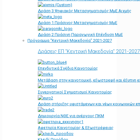
Δράση 3 Ψηφιακός Μετασχηματισμός ΜμΕ Αιχμής
Δράση 1 Πράσινος Μετασχηματισμός ΜμΕ
Δράση 2 Πράσινη Παραγωγική Επένδυση ΜμΕ
Πρόγραμμα “Κεντρική Μακεδονία” 2021-2027
Δράσεις ΕΠ "Κεντρική Μακεδονία" 2021-2027
Επενδυτικά Σχέδια Καινοτομίας
Μετάβαση στην καινοτομική, εξωστρεφή και έξυπνη ε
Συνεργατικοί Σχηματισμοί Καινοτομίας
Δράση στήριξης υφιστάμενων και νέων κοινωνικών επ
Δημιουργία ΝΘΕ για ανέργους ΠΚΜ
Αφετηρία Kαινοτομίας & Εξωστρέφειας
Κλειδί Προόδου