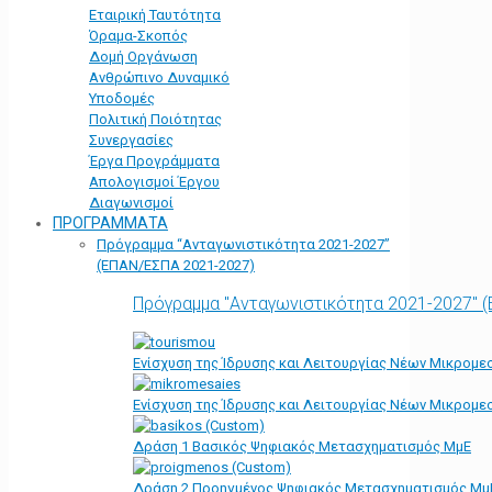
Εταιρική Ταυτότητα
Όραμα-Σκοπός
Δομή Οργάνωση
Ανθρώπινο Δυναμικό
Υποδομές
Πολιτική Ποιότητας
Συνεργασίες
Έργα Προγράμματα
Απολογισμοί Έργου
Διαγωνισμοί
ΠΡΟΓΡΑΜΜΑΤΑ
Πρόγραμμα “Ανταγωνιστικότητα 2021-2027”
(ΕΠΑΝ/ΕΣΠΑ 2021-2027)
Πρόγραμμα "Ανταγωνιστικότητα 2021-2027" 
Ενίσχυση της Ίδρυσης και Λειτουργίας Νέων Μικρομε
Ενίσχυση της Ίδρυσης και Λειτουργίας Νέων Μικρομε
Δράση 1 Βασικός Ψηφιακός Μετασχηματισμός ΜμΕ
Δράση 2 Προηγμένος Ψηφιακός Μετασχηματισμός Μμ