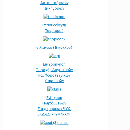
Αυτοαπα/μενων
Δικηγόρων
Επανεκκίνηση
Τουρισμού
e-λιανικό (΄Β κύκλος)
Επιχορήγηση
Παροχής Λογιστικών
και Φοροτεχνικών
Υπηρεσιών
Ενίσχυση
Πλητόμμενων
Επιχειρήσεων ΨΥΧ-
ΕΚΔ-ΕΣΤ-ΓΥΜΝ-ΧΟΡ