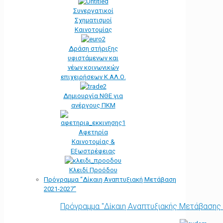
Συνεργατικοί
Σχηματισμοί
Καινοτομίας
Δράση στήριξης
υφιστάμενων και
νέων κοινωνικών
επιχειρήσεων Κ.ΑΛ.Ο.
Δημιουργία ΝΘΕ για
ανέργους ΠΚΜ
Αφετηρία
Kαινοτομίας &
Εξωστρέφειας
Κλειδί Προόδου
Πρόγραμμα “Δίκαιη Αναπτυξιακή Μετάβαση
2021-2027”
Πρόγραμμα "Δίκαιη Αναπτυξιακής Μετάβασης