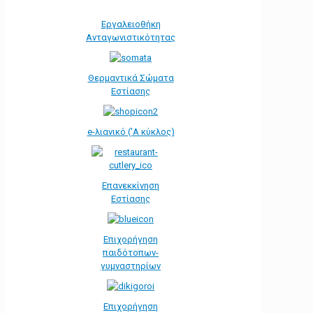
Εργαλειοθήκη
Ανταγωνιστικότητας
Θερμαντικά Σώματα
Εστίασης
e-λιανικό ('Α κύκλος)
Επανεκκίνηση
Εστίασης
Επιχορήγηση
παιδότοπων-
γυμναστηρίων
Επιχορήγηση