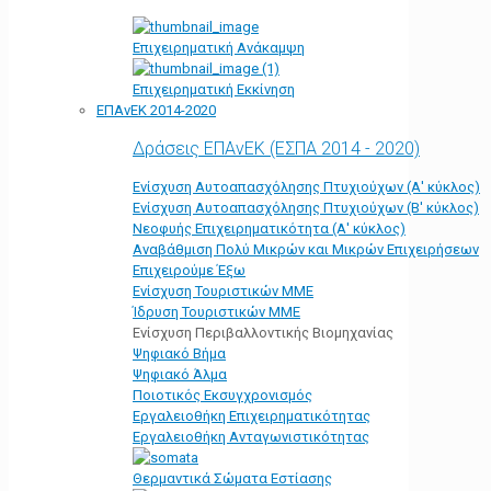
Επιχειρηματική Ανάκαμψη
Επιχειρηματική Εκκίνηση
ΕΠΑνΕΚ 2014-2020
Δράσεις ΕΠΑνΕΚ (ΕΣΠΑ 2014 - 2020)
Ενίσχυση Αυτοαπασχόλησης Πτυχιούχων (Α' κύκλος)
Ενίσχυση Αυτοαπασχόλησης Πτυχιούχων (Β' κύκλος)
Νεοφυής Επιχειρηματικότητα (Α' κύκλος)
Αναβάθμιση Πολύ Μικρών και Μικρών Επιχειρήσεων
Επιχειρούμε Έξω
Ενίσχυση Τουριστικών ΜΜΕ
Ίδρυση Τουριστικών ΜΜΕ
Ενίσχυση Περιβαλλοντικής Βιομηχανίας
Ψηφιακό Βήμα
Ψηφιακό Άλμα
Ποιοτικός Εκσυγχρονισμός
Εργαλειοθήκη Eπιχειρηματικότητας
Εργαλειοθήκη Ανταγωνιστικότητας
Θερμαντικά Σώματα Εστίασης