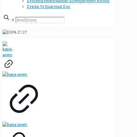
Στοιχεία Επικοινωνίας Εξυπηρέτησης Κοινού
Στείλε Το Ερώτημά Σου
✕