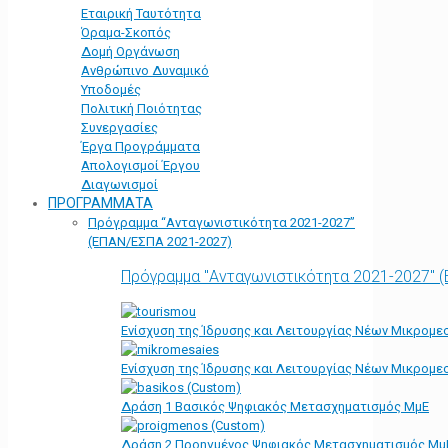
Εταιρική Ταυτότητα
Όραμα-Σκοπός
Δομή Οργάνωση
Ανθρώπινο Δυναμικό
Υποδομές
Πολιτική Ποιότητας
Συνεργασίες
Έργα Προγράμματα
Απολογισμοί Έργου
Διαγωνισμοί
ΠΡΟΓΡΑΜΜΑΤΑ
Πρόγραμμα “Ανταγωνιστικότητα 2021-2027”
(ΕΠΑΝ/ΕΣΠΑ 2021-2027)
Πρόγραμμα "Ανταγωνιστικότητα 2021-2027" 
Ενίσχυση της Ίδρυσης και Λειτουργίας Νέων Μικρομε
Ενίσχυση της Ίδρυσης και Λειτουργίας Νέων Μικρομε
Δράση 1 Βασικός Ψηφιακός Μετασχηματισμός ΜμΕ
Δράση 2 Προηγμένος Ψηφιακός Μετασχηματισμός Μμ