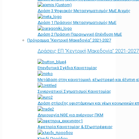
Δράση 3 Ψηφιακός Μετασχηματισμός ΜμΕ Αιχμής
Δράση 1 Πράσινος Μετασχηματισμός ΜμΕ
Δράση 2 Πράσινη Παραγωγική Επένδυση ΜμΕ
Πρόγραμμα “Κεντρική Μακεδονία” 2021-2027
Δράσεις ΕΠ "Κεντρική Μακεδονία" 2021-2027
Επενδυτικά Σχέδια Καινοτομίας
Μετάβαση στην καινοτομική, εξωστρεφή και έξυπνη ε
Συνεργατικοί Σχηματισμοί Καινοτομίας
Δράση στήριξης υφιστάμενων και νέων κοινωνικών επ
Δημιουργία ΝΘΕ για ανέργους ΠΚΜ
Αφετηρία Kαινοτομίας & Εξωστρέφειας
Κλειδί Προόδου