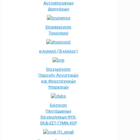
Αυτοαπα/μενων
Δικηγόρων
Επανεκκίνηση
Τουρισμού
e-λιανικό (΄Β κύκλος)
Επιχορήγηση
Παροχής Λογιστικών
και Φοροτεχνικών
Υπηρεσιών
Ενίσχυση
Πλητόμμενων
Επιχειρήσεων ΨΥΧ-
ΕΚΔ-ΕΣΤ-ΓΥΜΝ-ΧΟΡ