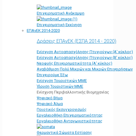
Επιχειρηματική Ανάκαμψη
Επιχειρηματική Εκκίνηση
ΕΠΑνΕΚ 2014-2020
Δράσεις ΕΠΑνΕΚ (ΕΣΠΑ 2014 - 2020)
Ενίσχυση Αυτοαπασχόλησης Πτυχιούχων (Α' κύκλος)
Ενίσχυση Αυτοαπασχόλησης Πτυχιούχων (Β' κύκλος)
Νεοφυής Επιχειρηματικότητα (Α' κύκλος)
Αναβάθμιση Πολύ Μικρών και Μικρών Επιχειρήσεων
Επιχειρούμε Έξω
Ενίσχυση Τουριστικών ΜΜΕ
Ίδρυση Τουριστικών ΜΜΕ
Ενίσχυση Περιβαλλοντικής Βιομηχανίας
Ψηφιακό Βήμα
Ψηφιακό Άλμα
Ποιοτικός Εκσυγχρονισμός
Εργαλειοθήκη Eπιχειρηματικότητας
Εργαλειοθήκη Ανταγωνιστικότητας
Θερμαντικά Σώματα Εστίασης