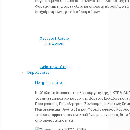
συγκεκριμένο θεσμικό και κανονιστικό πλαίσιο της Ε.Ε.
Φορέας τηρεί απαρέγκλιτα με απόλυτη προσήλωση στ
διαχείριση των προς διάθεση πόρων.
Θεσμικό Πλαίσιο
2014-2020
Δείκτες Απάτης
Πληροφορίες
Πληροφορίες
Καθ’ όλη τη διάρκεια της λειτουργίας της, η ΚΕΠΑ-Α
τον επιχειρηματικό κόσμο της Βόρειας Ελλάδος και τ
Περιφέρειες, Επιμελητήρια, Σύνδεσμοι, κ.λ.π.) ως
Σημ
Περιφερειακή Ανάπτυξη
και Φορέας υψηλού κύρους κ
τα προγράμματα που αναλαμβάνει με ταχύτητα, διαφά
αποτελεσματικότητα.