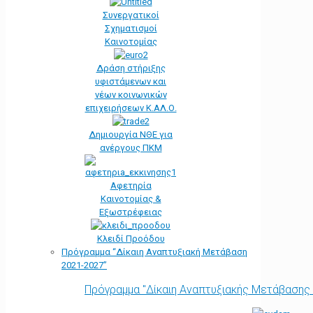
Συνεργατικοί
Σχηματισμοί
Καινοτομίας
Δράση στήριξης
υφιστάμενων και
νέων κοινωνικών
επιχειρήσεων Κ.ΑΛ.Ο.
Δημιουργία ΝΘΕ για
ανέργους ΠΚΜ
Αφετηρία
Kαινοτομίας &
Εξωστρέφειας
Κλειδί Προόδου
Πρόγραμμα “Δίκαιη Αναπτυξιακή Μετάβαση
2021-2027”
Πρόγραμμα "Δίκαιη Αναπτυξιακής Μετάβασης