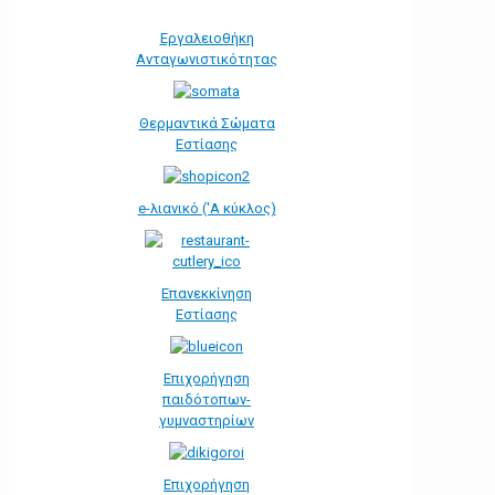
Εργαλειοθήκη
Ανταγωνιστικότητας
Θερμαντικά Σώματα
Εστίασης
e-λιανικό ('Α κύκλος)
Επανεκκίνηση
Εστίασης
Επιχορήγηση
παιδότοπων-
γυμναστηρίων
Επιχορήγηση