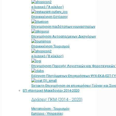
e-λιανικό ('Α κύκλος)
Επανεκκίνηση Εστίασης
Επιχορήγηση παιδότοπων-γυμναστηρίων
Επιχορήγηση Αυτοαπα/μενων Δικηγόρων
Επανεκκίνηση Τουρισμού
e-λιανικό (΄Β κύκλος)
Επιχορήγηση Παροχής Λογιστικών και Φοροτεχνικών
Ενίσχυση Πλητόμμενων Επιχειρήσεων ΨΥΧ-ΕΚΔ-ΕΣΤ-Γ
Έκτακτη Επιχορήγηση σε επιχειρήσεις Γούνας και Συ
ΕΠ «Kεντρική Μακεδονία» 2014-2020
Δράσεις ΠΚΜ (2014 - 2020)
Μεταποίηση - Τουρισμός
Εμπόριο - Υπηρεσίες