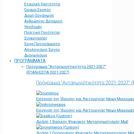
Εταιρική Ταυτότητα
Όραμα-Σκοπός
Δομή Οργάνωση
Ανθρώπινο Δυναμικό
Υποδομές
Πολιτική Ποιότητας
Συνεργασίες
Έργα Προγράμματα
Απολογισμοί Έργου
Διαγωνισμοί
ΠΡΟΓΡΑΜΜΑΤΑ
Πρόγραμμα “Ανταγωνιστικότητα 2021-2027”
(ΕΠΑΝ/ΕΣΠΑ 2021-2027)
Πρόγραμμα "Ανταγωνιστικότητα 2021-2027" 
Ενίσχυση της Ίδρυσης και Λειτουργίας Νέων Μικρομε
Ενίσχυση της Ίδρυσης και Λειτουργίας Νέων Μικρομε
Δράση 1 Βασικός Ψηφιακός Μετασχηματισμός ΜμΕ
Δράση 2 Προηγμένος Ψηφιακός Μετασχηματισμός Μμ