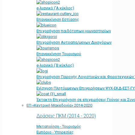
e-λιανικό ('Α κύκλος)
Επανεκκίνηση Εστίασης
Επιχορήγηση παιδότοπων-γυμναστηρίων
Επιχορήγηση Αυτοαπα/μενων Δικηγόρων
Επανεκκίνηση Τουρισμού
e-λιανικό (΄Β κύκλος)
Επιχορήγηση Παροχής Λογιστικών και Φοροτεχνικών
Ενίσχυση Πλητόμμενων Επιχειρήσεων ΨΥΧ-ΕΚΔ-ΕΣΤ-Γ
Έκτακτη Επιχορήγηση σε επιχειρήσεις Γούνας και Συ
ΕΠ «Kεντρική Μακεδονία» 2014-2020
Δράσεις ΠΚΜ (2014 - 2020)
Μεταποίηση - Τουρισμός
Εμπόριο - Υπηρεσίες