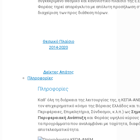
συγκεκριμένο θεσμικό και κανονιστικό πλαίσιο της Ε.Ε.
Φορέας τηρεί απαρέγκλιτα με απόλυτη προσήλωση στ
διαχείριση των προς διάθεση πόρων.
Θεσμικό Πλαίσιο
2014-2020
Δείκτες Απάτης
Πληροφορίες
Πληροφορίες
Καθ’ όλη τη διάρκεια της λειτουργίας της, η ΚΕΠΑ-Α
τον επιχειρηματικό κόσμο της Βόρειας Ελλάδος και τ
Περιφέρειες, Επιμελητήρια, Σύνδεσμοι, κ.λ.π.) ως
Σημ
Περιφερειακή Ανάπτυξη
και Φορέας υψηλού κύρους κ
τα προγράμματα που αναλαμβάνει με ταχύτητα, διαφά
αποτελεσματικότητα.