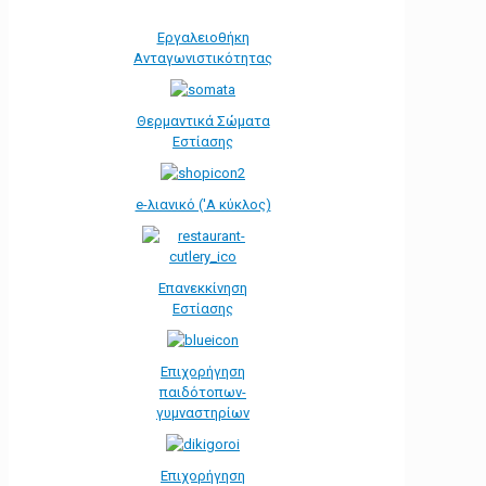
Εργαλειοθήκη
Ανταγωνιστικότητας
Θερμαντικά Σώματα
Εστίασης
e-λιανικό ('Α κύκλος)
Επανεκκίνηση
Εστίασης
Επιχορήγηση
παιδότοπων-
γυμναστηρίων
Επιχορήγηση