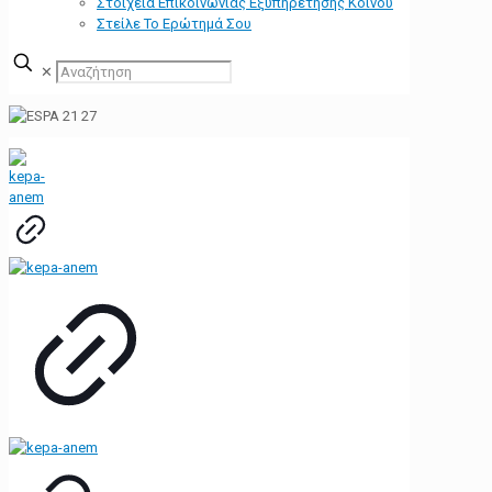
Στοιχεία Επικοινωνίας Εξυπηρέτησης Κοινού
Στείλε Το Ερώτημά Σου
✕