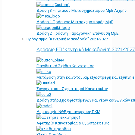
Δράση 3 Ψηφιακός Μετασχηματισμός ΜμΕ Αιχμής
Δράση 1 Πράσινος Μετασχηματισμός ΜμΕ
Δράση 2 Πράσινη Παραγωγική Επένδυση ΜμΕ
Πρόγραμμα “Κεντρική Μακεδονία” 2021-2027
Δράσεις ΕΠ "Κεντρική Μακεδονία" 2021-2027
Επενδυτικά Σχέδια Καινοτομίας
Μετάβαση στην καινοτομική, εξωστρεφή και έξυπνη ε
Συνεργατικοί Σχηματισμοί Καινοτομίας
Δράση στήριξης υφιστάμενων και νέων κοινωνικών επ
Δημιουργία ΝΘΕ για ανέργους ΠΚΜ
Αφετηρία Kαινοτομίας & Εξωστρέφειας
Κλειδί Προόδου