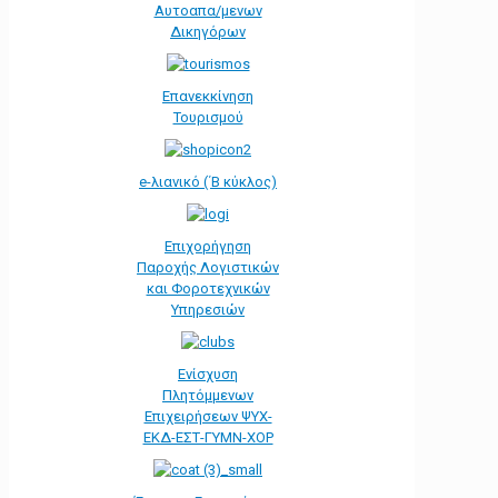
Αυτοαπα/μενων
Δικηγόρων
Επανεκκίνηση
Τουρισμού
e-λιανικό (΄Β κύκλος)
Επιχορήγηση
Παροχής Λογιστικών
και Φοροτεχνικών
Υπηρεσιών
Ενίσχυση
Πλητόμμενων
Επιχειρήσεων ΨΥΧ-
ΕΚΔ-ΕΣΤ-ΓΥΜΝ-ΧΟΡ