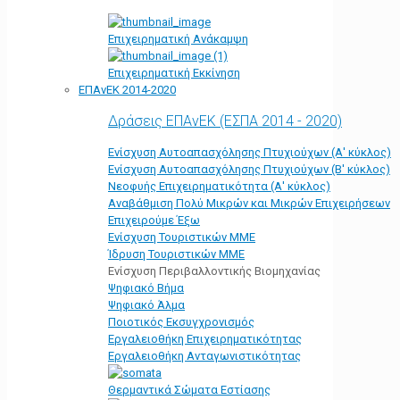
Επιχειρηματική Ανάκαμψη
Επιχειρηματική Εκκίνηση
ΕΠΑνΕΚ 2014-2020
Δράσεις ΕΠΑνΕΚ (ΕΣΠΑ 2014 - 2020)
Ενίσχυση Αυτοαπασχόλησης Πτυχιούχων (Α' κύκλος)
Ενίσχυση Αυτοαπασχόλησης Πτυχιούχων (Β' κύκλος)
Νεοφυής Επιχειρηματικότητα (Α' κύκλος)
Αναβάθμιση Πολύ Μικρών και Μικρών Επιχειρήσεων
Επιχειρούμε Έξω
Ενίσχυση Τουριστικών ΜΜΕ
Ίδρυση Τουριστικών ΜΜΕ
Ενίσχυση Περιβαλλοντικής Βιομηχανίας
Ψηφιακό Βήμα
Ψηφιακό Άλμα
Ποιοτικός Εκσυγχρονισμός
Εργαλειοθήκη Eπιχειρηματικότητας
Εργαλειοθήκη Ανταγωνιστικότητας
Θερμαντικά Σώματα Εστίασης