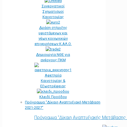
Συνεργατικοί
Σχηματισμοί
Καινοτομίας
Δράση στήριξης
υφιστάμενων και
νέων κοινωνικών
επιχειρήσεων Κ.ΑΛ.Ο.
Δημιουργία ΝΘΕ για
ανέργους ΠΚΜ
Αφετηρία
Kαινοτομίας &
Εξωστρέφειας
Κλειδί Προόδου
Πρόγραμμα “Δίκαιη Αναπτυξιακή Μετάβαση
2021-2027”
Πρόγραμμα "Δίκαιη Αναπτυξιακής Μετάβασης