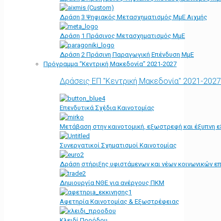
Δράση 3 Ψηφιακός Μετασχηματισμός ΜμΕ Αιχμής
Δράση 1 Πράσινος Μετασχηματισμός ΜμΕ
Δράση 2 Πράσινη Παραγωγική Επένδυση ΜμΕ
Πρόγραμμα “Κεντρική Μακεδονία” 2021-2027
Δράσεις ΕΠ "Κεντρική Μακεδονία" 2021-2027
Επενδυτικά Σχέδια Καινοτομίας
Μετάβαση στην καινοτομική, εξωστρεφή και έξυπνη ε
Συνεργατικοί Σχηματισμοί Καινοτομίας
Δράση στήριξης υφιστάμενων και νέων κοινωνικών επ
Δημιουργία ΝΘΕ για ανέργους ΠΚΜ
Αφετηρία Kαινοτομίας & Εξωστρέφειας
Κλειδί Προόδου