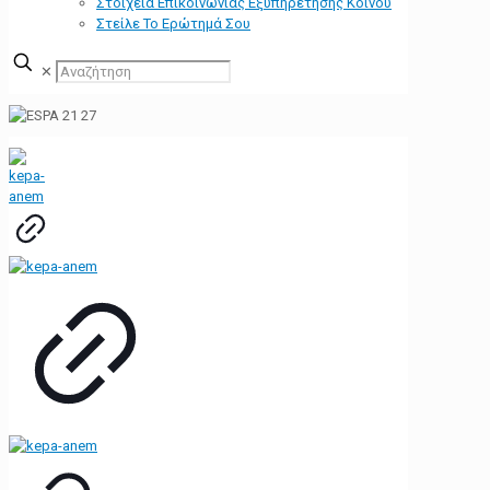
Στοιχεία Επικοινωνίας Εξυπηρέτησης Κοινού
Στείλε Το Ερώτημά Σου
✕