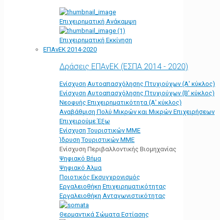
Επιχειρηματική Ανάκαμψη
Επιχειρηματική Εκκίνηση
ΕΠΑνΕΚ 2014-2020
Δράσεις ΕΠΑνΕΚ (ΕΣΠΑ 2014 - 2020)
Ενίσχυση Αυτοαπασχόλησης Πτυχιούχων (Α' κύκλος)
Ενίσχυση Αυτοαπασχόλησης Πτυχιούχων (Β' κύκλος)
Νεοφυής Επιχειρηματικότητα (Α' κύκλος)
Αναβάθμιση Πολύ Μικρών και Μικρών Επιχειρήσεων
Επιχειρούμε Έξω
Ενίσχυση Τουριστικών ΜΜΕ
Ίδρυση Τουριστικών ΜΜΕ
Ενίσχυση Περιβαλλοντικής Βιομηχανίας
Ψηφιακό Βήμα
Ψηφιακό Άλμα
Ποιοτικός Εκσυγχρονισμός
Εργαλειοθήκη Eπιχειρηματικότητας
Εργαλειοθήκη Ανταγωνιστικότητας
Θερμαντικά Σώματα Εστίασης