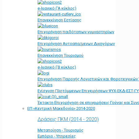
e-λιανικό ('Α κύκλος)
Επανεκκίνηση Εστίασης
Επιχορήγηση παιδότοπων-γυμναστηρίων
Επιχορήγηση Αυτοαπα/μενων Δικηγόρων
Επανεκκίνηση Τουρισμού
e-λιανικό (΄Β κύκλος)
Επιχορήγηση Παροχής Λογιστικών και Φοροτεχνικών
Ενίσχυση Πλητόμμενων Επιχειρήσεων ΨΥΧ-ΕΚΔ-ΕΣΤ-Γ
Έκτακτη Επιχορήγηση σε επιχειρήσεις Γούνας και Συ
ΕΠ «Kεντρική Μακεδονία» 2014-2020
Δράσεις ΠΚΜ (2014 - 2020)
Μεταποίηση - Τουρισμός
Εμπόριο - Υπηρεσίες