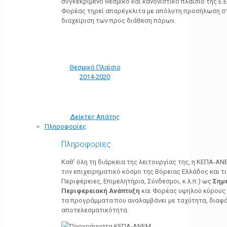
συγκεκριμένο θεσμικό και κανονιστικό πλαίσιο της Ε.Ε.
Φορέας τηρεί απαρέγκλιτα με απόλυτη προσήλωση στ
διαχείριση των προς διάθεση πόρων.
Θεσμικό Πλαίσιο
2014-2020
Δείκτες Απάτης
Πληροφορίες
Πληροφορίες
Καθ’ όλη τη διάρκεια της λειτουργίας της, η ΚΕΠΑ-Α
τον επιχειρηματικό κόσμο της Βόρειας Ελλάδος και τ
Περιφέρειες, Επιμελητήρια, Σύνδεσμοι, κ.λ.π.) ως
Σημ
Περιφερειακή Ανάπτυξη
και Φορέας υψηλού κύρους κ
τα προγράμματα που αναλαμβάνει με ταχύτητα, διαφά
αποτελεσματικότητα.