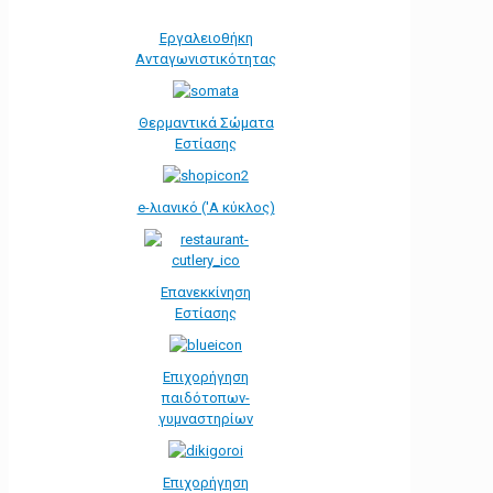
Εργαλειοθήκη
Ανταγωνιστικότητας
Θερμαντικά Σώματα
Εστίασης
e-λιανικό ('Α κύκλος)
Επανεκκίνηση
Εστίασης
Επιχορήγηση
παιδότοπων-
γυμναστηρίων
Επιχορήγηση