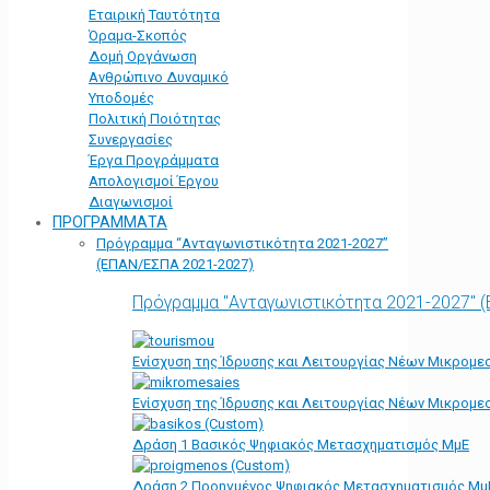
Εταιρική Ταυτότητα
Όραμα-Σκοπός
Δομή Οργάνωση
Ανθρώπινο Δυναμικό
Υποδομές
Πολιτική Ποιότητας
Συνεργασίες
Έργα Προγράμματα
Απολογισμοί Έργου
Διαγωνισμοί
ΠΡΟΓΡΑΜΜΑΤΑ
Πρόγραμμα “Ανταγωνιστικότητα 2021-2027”
(ΕΠΑΝ/ΕΣΠΑ 2021-2027)
Πρόγραμμα "Ανταγωνιστικότητα 2021-2027" 
Ενίσχυση της Ίδρυσης και Λειτουργίας Νέων Μικρομε
Ενίσχυση της Ίδρυσης και Λειτουργίας Νέων Μικρομε
Δράση 1 Βασικός Ψηφιακός Μετασχηματισμός ΜμΕ
Δράση 2 Προηγμένος Ψηφιακός Μετασχηματισμός Μμ