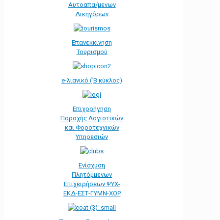
Αυτοαπα/μενων
Δικηγόρων
Επανεκκίνηση
Τουρισμού
e-λιανικό (΄Β κύκλος)
Επιχορήγηση
Παροχής Λογιστικών
και Φοροτεχνικών
Υπηρεσιών
Ενίσχυση
Πλητόμμενων
Επιχειρήσεων ΨΥΧ-
ΕΚΔ-ΕΣΤ-ΓΥΜΝ-ΧΟΡ