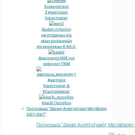
Συνεργατικοί
Σχηματισμοί
Καινοτομίας
Δράση στήριξης
υφιστάμενων και
νέων κοινωνικών
επιχειρήσεων Κ.ΑΛ.Ο.
Δημιουργία ΝΘΕ για
ανέργους ΠΚΜ
Αφετηρία
Kαινοτομίας &
Εξωστρέφειας
Κλειδί Προόδου
Πρόγραμμα “Δίκαιη Αναπτυξιακή Μετάβαση
2021-2027”
Πρόγραμμα "Δίκαιη Αναπτυξιακής Μετάβασης