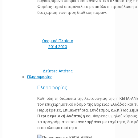
συγκεκριμένο θεσμικό και κανονιστικό πλαίσιο της Ε.Ε.
Φορέας τηρεί απαρέγκλιτα με απόλυτη προσήλωση στ
διαχείριση των προς διάθεση πόρων.
Θεσμικό Πλαίσιο
2014-2020
Δείκτες Απάτης
Πληροφορίες
Πληροφορίες
Καθ’ όλη τη διάρκεια της λειτουργίας της, η ΚΕΠΑ-Α
τον επιχειρηματικό κόσμο της Βόρειας Ελλάδος και τ
Περιφέρειες, Επιμελητήρια, Σύνδεσμοι, κ.λ.π.) ως
Σημ
Περιφερειακή Ανάπτυξη
και Φορέας υψηλού κύρους κ
τα προγράμματα που αναλαμβάνει με ταχύτητα, διαφά
αποτελεσματικότητα.