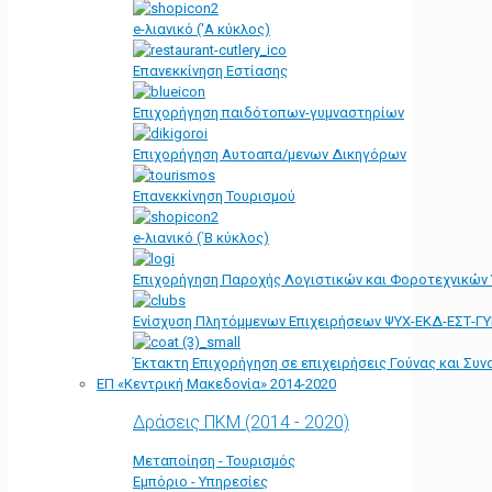
e-λιανικό ('Α κύκλος)
Επανεκκίνηση Εστίασης
Επιχορήγηση παιδότοπων-γυμναστηρίων
Επιχορήγηση Αυτοαπα/μενων Δικηγόρων
Επανεκκίνηση Τουρισμού
e-λιανικό (΄Β κύκλος)
Επιχορήγηση Παροχής Λογιστικών και Φοροτεχνικών
Ενίσχυση Πλητόμμενων Επιχειρήσεων ΨΥΧ-ΕΚΔ-ΕΣΤ-Γ
Έκτακτη Επιχορήγηση σε επιχειρήσεις Γούνας και Συ
ΕΠ «Kεντρική Μακεδονία» 2014-2020
Δράσεις ΠΚΜ (2014 - 2020)
Μεταποίηση - Τουρισμός
Εμπόριο - Υπηρεσίες