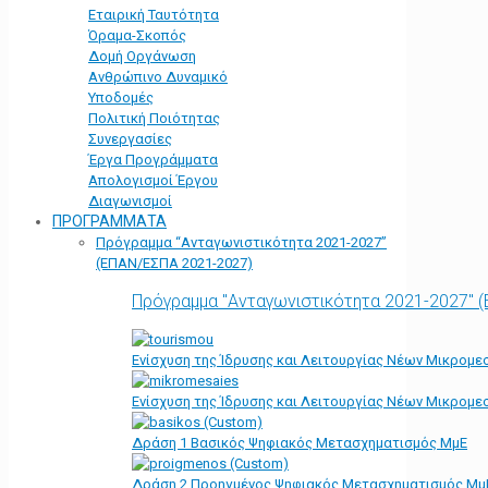
Εταιρική Ταυτότητα
Όραμα-Σκοπός
Δομή Οργάνωση
Ανθρώπινο Δυναμικό
Υποδομές
Πολιτική Ποιότητας
Συνεργασίες
Έργα Προγράμματα
Απολογισμοί Έργου
Διαγωνισμοί
ΠΡΟΓΡΑΜΜΑΤΑ
Πρόγραμμα “Ανταγωνιστικότητα 2021-2027”
(ΕΠΑΝ/ΕΣΠΑ 2021-2027)
Πρόγραμμα "Ανταγωνιστικότητα 2021-2027" 
Ενίσχυση της Ίδρυσης και Λειτουργίας Νέων Μικρομε
Ενίσχυση της Ίδρυσης και Λειτουργίας Νέων Μικρομε
Δράση 1 Βασικός Ψηφιακός Μετασχηματισμός ΜμΕ
Δράση 2 Προηγμένος Ψηφιακός Μετασχηματισμός Μμ