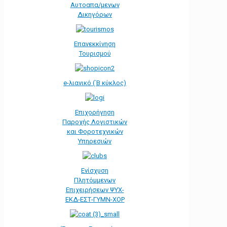
Αυτοαπα/μενων
Δικηγόρων
Επανεκκίνηση
Τουρισμού
e-λιανικό (΄Β κύκλος)
Επιχορήγηση
Παροχής Λογιστικών
και Φοροτεχνικών
Υπηρεσιών
Ενίσχυση
Πλητόμμενων
Επιχειρήσεων ΨΥΧ-
ΕΚΔ-ΕΣΤ-ΓΥΜΝ-ΧΟΡ