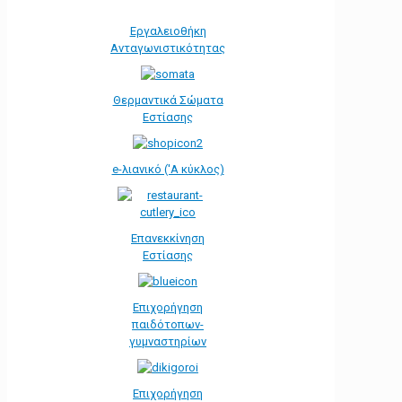
Εργαλειοθήκη
Ανταγωνιστικότητας
Θερμαντικά Σώματα
Εστίασης
e-λιανικό ('Α κύκλος)
Επανεκκίνηση
Εστίασης
Επιχορήγηση
παιδότοπων-
γυμναστηρίων
Επιχορήγηση