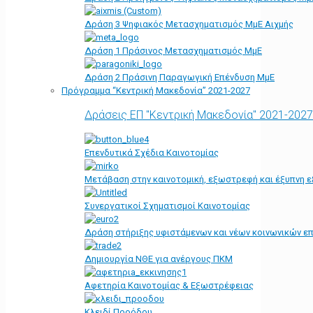
Δράση 3 Ψηφιακός Μετασχηματισμός ΜμΕ Αιχμής
Δράση 1 Πράσινος Μετασχηματισμός ΜμΕ
Δράση 2 Πράσινη Παραγωγική Επένδυση ΜμΕ
Πρόγραμμα “Κεντρική Μακεδονία” 2021-2027
Δράσεις ΕΠ "Κεντρική Μακεδονία" 2021-2027
Επενδυτικά Σχέδια Καινοτομίας
Μετάβαση στην καινοτομική, εξωστρεφή και έξυπνη ε
Συνεργατικοί Σχηματισμοί Καινοτομίας
Δράση στήριξης υφιστάμενων και νέων κοινωνικών επ
Δημιουργία ΝΘΕ για ανέργους ΠΚΜ
Αφετηρία Kαινοτομίας & Εξωστρέφειας
Κλειδί Προόδου