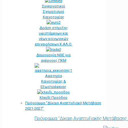
Συνεργατικοί
Σχηματισμοί
Καινοτομίας
Δράση στήριξης
υφιστάμενων και
νέων κοινωνικών
επιχειρήσεων Κ.ΑΛ.Ο.
Δημιουργία ΝΘΕ για
ανέργους ΠΚΜ
Αφετηρία
Kαινοτομίας &
Εξωστρέφειας
Κλειδί Προόδου
Πρόγραμμα “Δίκαιη Αναπτυξιακή Μετάβαση
2021-2027”
Πρόγραμμα "Δίκαιη Αναπτυξιακής Μετάβασης