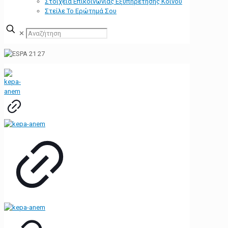
Στοιχεία Επικοινωνίας Εξυπηρέτησης Κοινού
Στείλε Το Ερώτημά Σου
✕