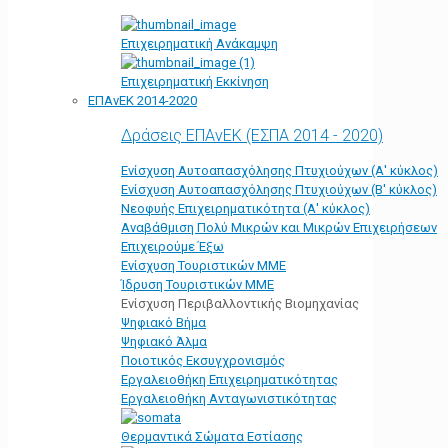
Επιχειρηματική Ανάκαμψη
Επιχειρηματική Εκκίνηση
ΕΠΑνΕΚ 2014-2020
Δράσεις ΕΠΑνΕΚ (ΕΣΠΑ 2014 - 2020)
Ενίσχυση Αυτοαπασχόλησης Πτυχιούχων (Α' κύκλος)
Ενίσχυση Αυτοαπασχόλησης Πτυχιούχων (Β' κύκλος)
Νεοφυής Επιχειρηματικότητα (Α' κύκλος)
Αναβάθμιση Πολύ Μικρών και Μικρών Επιχειρήσεων
Επιχειρούμε Έξω
Ενίσχυση Τουριστικών ΜΜΕ
Ίδρυση Τουριστικών ΜΜΕ
Ενίσχυση Περιβαλλοντικής Βιομηχανίας
Ψηφιακό Βήμα
Ψηφιακό Άλμα
Ποιοτικός Εκσυγχρονισμός
Εργαλειοθήκη Eπιχειρηματικότητας
Εργαλειοθήκη Ανταγωνιστικότητας
Θερμαντικά Σώματα Εστίασης