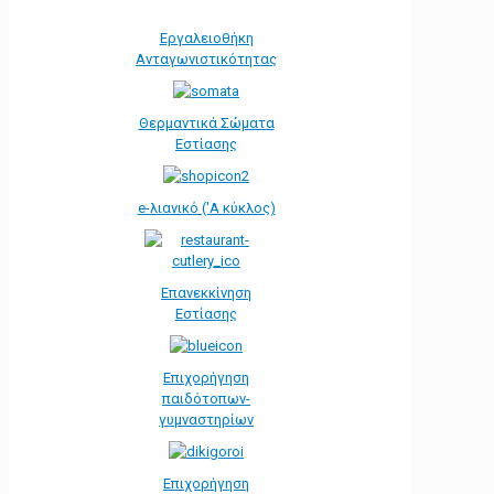
Εργαλειοθήκη
Ανταγωνιστικότητας
Θερμαντικά Σώματα
Εστίασης
e-λιανικό ('Α κύκλος)
Επανεκκίνηση
Εστίασης
Επιχορήγηση
παιδότοπων-
γυμναστηρίων
Επιχορήγηση