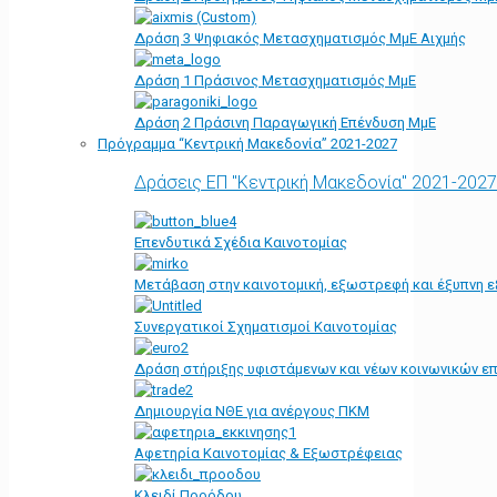
Δράση 3 Ψηφιακός Μετασχηματισμός ΜμΕ Αιχμής
Δράση 1 Πράσινος Μετασχηματισμός ΜμΕ
Δράση 2 Πράσινη Παραγωγική Επένδυση ΜμΕ
Πρόγραμμα “Κεντρική Μακεδονία” 2021-2027
Δράσεις ΕΠ "Κεντρική Μακεδονία" 2021-2027
Επενδυτικά Σχέδια Καινοτομίας
Μετάβαση στην καινοτομική, εξωστρεφή και έξυπνη ε
Συνεργατικοί Σχηματισμοί Καινοτομίας
Δράση στήριξης υφιστάμενων και νέων κοινωνικών επ
Δημιουργία ΝΘΕ για ανέργους ΠΚΜ
Αφετηρία Kαινοτομίας & Εξωστρέφειας
Κλειδί Προόδου