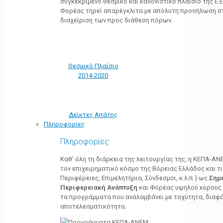
συγκεκριμένο θεσμικό και κανονιστικό πλαίσιο της Ε.Ε.
Φορέας τηρεί απαρέγκλιτα με απόλυτη προσήλωση στ
διαχείριση των προς διάθεση πόρων.
Θεσμικό Πλαίσιο
2014-2020
Δείκτες Απάτης
Πληροφορίες
Πληροφορίες
Καθ’ όλη τη διάρκεια της λειτουργίας της, η ΚΕΠΑ-Α
τον επιχειρηματικό κόσμο της Βόρειας Ελλάδος και τ
Περιφέρειες, Επιμελητήρια, Σύνδεσμοι, κ.λ.π.) ως
Σημ
Περιφερειακή Ανάπτυξη
και Φορέας υψηλού κύρους κ
τα προγράμματα που αναλαμβάνει με ταχύτητα, διαφά
αποτελεσματικότητα.