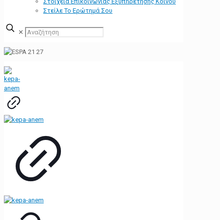
Στοιχεία Επικοινωνίας Εξυπηρέτησης Κοινού
Στείλε Το Ερώτημά Σου
✕