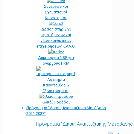
Συνεργατικοί
Σχηματισμοί
Καινοτομίας
Δράση στήριξης
υφιστάμενων και
νέων κοινωνικών
επιχειρήσεων Κ.ΑΛ.Ο.
Δημιουργία ΝΘΕ για
ανέργους ΠΚΜ
Αφετηρία
Kαινοτομίας &
Εξωστρέφειας
Κλειδί Προόδου
Πρόγραμμα “Δίκαιη Αναπτυξιακή Μετάβαση
2021-2027”
Πρόγραμμα "Δίκαιη Αναπτυξιακής Μετάβασης