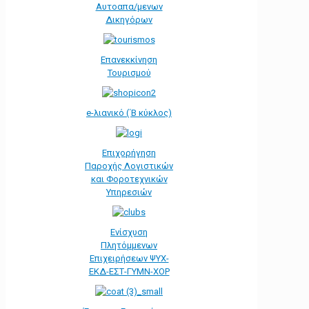
Αυτοαπα/μενων
Δικηγόρων
Επανεκκίνηση
Τουρισμού
e-λιανικό (΄Β κύκλος)
Επιχορήγηση
Παροχής Λογιστικών
και Φοροτεχνικών
Υπηρεσιών
Ενίσχυση
Πλητόμμενων
Επιχειρήσεων ΨΥΧ-
ΕΚΔ-ΕΣΤ-ΓΥΜΝ-ΧΟΡ