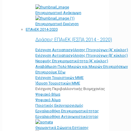
Επιχειρηματική Ανάκαμψη
Επιχειρηματική Εκκίνηση
ΕΠΑνΕΚ 2014-2020
Δράσεις ΕΠΑνΕΚ (ΕΣΠΑ 2014 - 2020)
Ενίσχυση Αυτοαπασχόλησης Πτυχιούχων (Α' κύκλος)
Ενίσχυση Αυτοαπασχόλησης Πτυχιούχων (Β' κύκλος)
Νεοφυής Επιχειρηματικότητα (Α' κύκλος)
Αναβάθμιση Πολύ Μικρών και Μικρών Επιχειρήσεων
Επιχειρούμε Έξω
Ενίσχυση Τουριστικών ΜΜΕ
Ίδρυση Τουριστικών ΜΜΕ
Ενίσχυση Περιβαλλοντικής Βιομηχανίας
Ψηφιακό Βήμα
Ψηφιακό Άλμα
Ποιοτικός Εκσυγχρονισμός
Εργαλειοθήκη Eπιχειρηματικότητας
Εργαλειοθήκη Ανταγωνιστικότητας
Θερμαντικά Σώματα Εστίασης