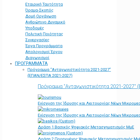
Εταιρική Ταυτότητα
Όραμα-Σκοπός
Δομή Οργάνωση
Ανθρώπινο Δυναμικό
Υποδομές
Πολιτική Ποιότητας
Συνεργασίες
Έργα Προγράμματα
Απολογισμοί Έργου
Διαγωνισμοί
ΠΡΟΓΡΑΜΜΑΤΑ
Πρόγραμμα “Ανταγωνιστικότητα 2021-2027”
(ΕΠΑΝ/ΕΣΠΑ 2021-2027)
Πρόγραμμα "Ανταγωνιστικότητα 2021-2027" 
Ενίσχυση της Ίδρυσης και Λειτουργίας Νέων Μικρομε
Ενίσχυση της Ίδρυσης και Λειτουργίας Νέων Μικρομε
Δράση 1 Βασικός Ψηφιακός Μετασχηματισμός ΜμΕ
Δράση 2 Προηγμένος Ψηφιακός Μετασχηματισμός Μμ