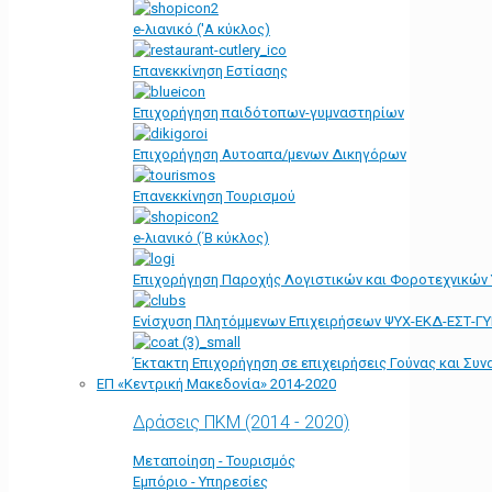
e-λιανικό ('Α κύκλος)
Επανεκκίνηση Εστίασης
Επιχορήγηση παιδότοπων-γυμναστηρίων
Επιχορήγηση Αυτοαπα/μενων Δικηγόρων
Επανεκκίνηση Τουρισμού
e-λιανικό (΄Β κύκλος)
Επιχορήγηση Παροχής Λογιστικών και Φοροτεχνικών
Ενίσχυση Πλητόμμενων Επιχειρήσεων ΨΥΧ-ΕΚΔ-ΕΣΤ-Γ
Έκτακτη Επιχορήγηση σε επιχειρήσεις Γούνας και Συ
ΕΠ «Kεντρική Μακεδονία» 2014-2020
Δράσεις ΠΚΜ (2014 - 2020)
Μεταποίηση - Τουρισμός
Εμπόριο - Υπηρεσίες