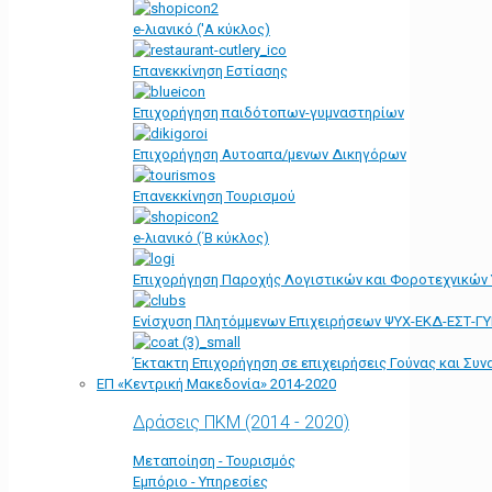
e-λιανικό ('Α κύκλος)
Επανεκκίνηση Εστίασης
Επιχορήγηση παιδότοπων-γυμναστηρίων
Επιχορήγηση Αυτοαπα/μενων Δικηγόρων
Επανεκκίνηση Τουρισμού
e-λιανικό (΄Β κύκλος)
Επιχορήγηση Παροχής Λογιστικών και Φοροτεχνικών
Ενίσχυση Πλητόμμενων Επιχειρήσεων ΨΥΧ-ΕΚΔ-ΕΣΤ-Γ
Έκτακτη Επιχορήγηση σε επιχειρήσεις Γούνας και Συ
ΕΠ «Kεντρική Μακεδονία» 2014-2020
Δράσεις ΠΚΜ (2014 - 2020)
Μεταποίηση - Τουρισμός
Εμπόριο - Υπηρεσίες