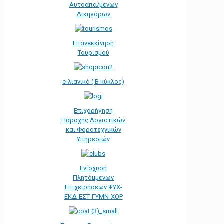
Αυτοαπα/μενων
Δικηγόρων
Επανεκκίνηση
Τουρισμού
e-λιανικό (΄Β κύκλος)
Επιχορήγηση
Παροχής Λογιστικών
και Φοροτεχνικών
Υπηρεσιών
Ενίσχυση
Πλητόμμενων
Επιχειρήσεων ΨΥΧ-
ΕΚΔ-ΕΣΤ-ΓΥΜΝ-ΧΟΡ