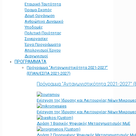
Εταιρική Ταυτότητα
Όραμα-Σκοπός
Δομή Οργάνωση
Ανθρώπινο Δυναμικό
Υποδομές
Πολιτική Ποιότητας
Συνεργασίες
Έργα Προγράμματα
Απολογισμοί Έργου
Διαγωνισμοί
ΠΡΟΓΡΑΜΜΑΤΑ
Πρόγραμμα “Ανταγωνιστικότητα 2021-2027”
(ΕΠΑΝ/ΕΣΠΑ 2021-2027)
Πρόγραμμα "Ανταγωνιστικότητα 2021-2027" 
Ενίσχυση της Ίδρυσης και Λειτουργίας Νέων Μικρομε
Ενίσχυση της Ίδρυσης και Λειτουργίας Νέων Μικρομε
Δράση 1 Βασικός Ψηφιακός Μετασχηματισμός ΜμΕ
Δράση 2 Προηγμένος Ψηφιακός Μετασχηματισμός Μμ