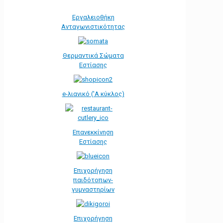
Εργαλειοθήκη
Ανταγωνιστικότητας
Θερμαντικά Σώματα
Εστίασης
e-λιανικό ('Α κύκλος)
Επανεκκίνηση
Εστίασης
Επιχορήγηση
παιδότοπων-
γυμναστηρίων
Επιχορήγηση