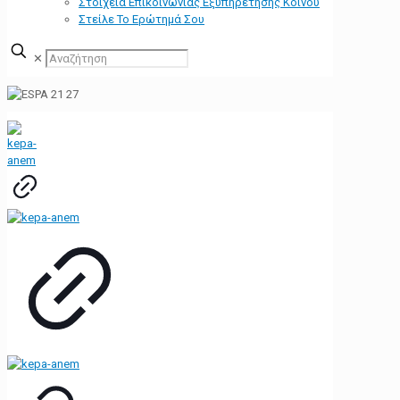
Στοιχεία Επικοινωνίας Εξυπηρέτησης Κοινού
Στείλε Το Ερώτημά Σου
✕