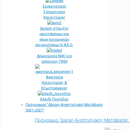
Συνεργατικοί
Σχηματισμοί
Καινοτομίας
Δράση στήριξης
υφιστάμενων και
νέων κοινωνικών
επιχειρήσεων Κ.ΑΛ.Ο.
Δημιουργία ΝΘΕ για
ανέργους ΠΚΜ
Αφετηρία
Kαινοτομίας &
Εξωστρέφειας
Κλειδί Προόδου
Πρόγραμμα “Δίκαιη Αναπτυξιακή Μετάβαση
2021-2027”
Πρόγραμμα "Δίκαιη Αναπτυξιακής Μετάβασης