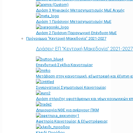
Δράση 3 Ψηφιακός Μετασχηματισμός ΜμΕ Αιχμής
Δράση 1 Πράσινος Μετασχηματισμός ΜμΕ
Δράση 2 Πράσινη Παραγωγική Επένδυση ΜμΕ
Πρόγραμμα “Κεντρική Μακεδονία” 2021-2027
Δράσεις ΕΠ "Κεντρική Μακεδονία" 2021-2027
Επενδυτικά Σχέδια Καινοτομίας
Μετάβαση στην καινοτομική, εξωστρεφή και έξυπνη ε
Συνεργατικοί Σχηματισμοί Καινοτομίας
Δράση στήριξης υφιστάμενων και νέων κοινωνικών επ
Δημιουργία ΝΘΕ για ανέργους ΠΚΜ
Αφετηρία Kαινοτομίας & Εξωστρέφειας
Κλειδί Προόδου