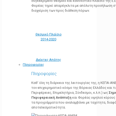
συγκεκριμένο θεσμικό και κανονιστικό πλαίσιο της Ε.Ε.
Φορέας τηρεί απαρέγκλιτα με απόλυτη προσήλωση στ
διαχείριση των προς διάθεση πόρων.
Θεσμικό Πλαίσιο
2014-2020
Δείκτες Απάτης
Πληροφορίες
Πληροφορίες
Καθ’ όλη τη διάρκεια της λειτουργίας της, η ΚΕΠΑ-Α
τον επιχειρηματικό κόσμο της Βόρειας Ελλάδος και τ
Περιφέρειες, Επιμελητήρια, Σύνδεσμοι, κ.λ.π.) ως
Σημ
Περιφερειακή Ανάπτυξη
και Φορέας υψηλού κύρους κ
τα προγράμματα που αναλαμβάνει με ταχύτητα, διαφά
αποτελεσματικότητα.