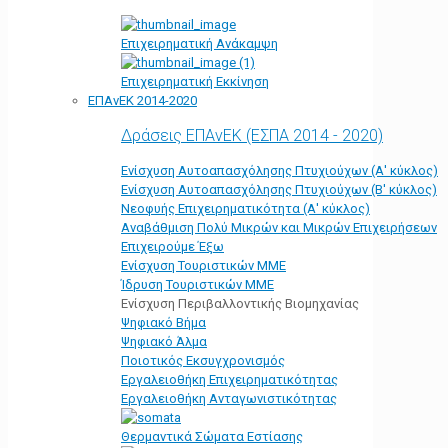
Επιχειρηματική Ανάκαμψη
Επιχειρηματική Εκκίνηση
ΕΠΑνΕΚ 2014-2020
Δράσεις ΕΠΑνΕΚ (ΕΣΠΑ 2014 - 2020)
Ενίσχυση Αυτοαπασχόλησης Πτυχιούχων (Α' κύκλος)
Ενίσχυση Αυτοαπασχόλησης Πτυχιούχων (Β' κύκλος)
Νεοφυής Επιχειρηματικότητα (Α' κύκλος)
Αναβάθμιση Πολύ Μικρών και Μικρών Επιχειρήσεων
Επιχειρούμε Έξω
Ενίσχυση Τουριστικών ΜΜΕ
Ίδρυση Τουριστικών ΜΜΕ
Ενίσχυση Περιβαλλοντικής Βιομηχανίας
Ψηφιακό Βήμα
Ψηφιακό Άλμα
Ποιοτικός Εκσυγχρονισμός
Εργαλειοθήκη Eπιχειρηματικότητας
Εργαλειοθήκη Ανταγωνιστικότητας
Θερμαντικά Σώματα Εστίασης