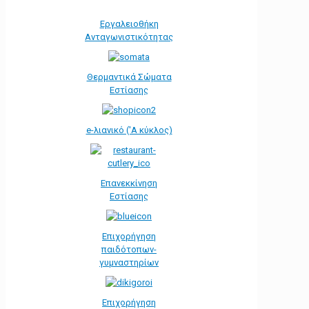
Εργαλειοθήκη
Ανταγωνιστικότητας
Θερμαντικά Σώματα
Εστίασης
e-λιανικό ('Α κύκλος)
Επανεκκίνηση
Εστίασης
Επιχορήγηση
παιδότοπων-
γυμναστηρίων
Επιχορήγηση