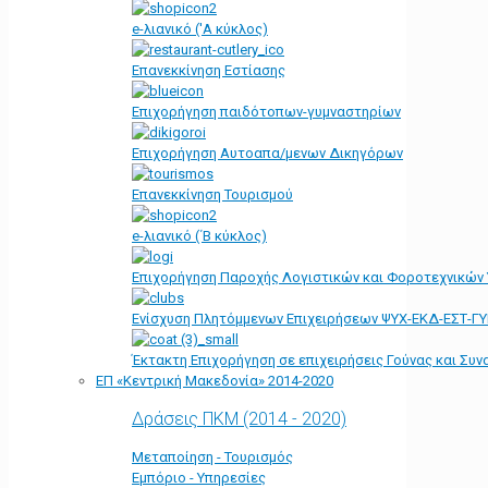
e-λιανικό ('Α κύκλος)
Επανεκκίνηση Εστίασης
Επιχορήγηση παιδότοπων-γυμναστηρίων
Επιχορήγηση Αυτοαπα/μενων Δικηγόρων
Επανεκκίνηση Τουρισμού
e-λιανικό (΄Β κύκλος)
Επιχορήγηση Παροχής Λογιστικών και Φοροτεχνικών
Ενίσχυση Πλητόμμενων Επιχειρήσεων ΨΥΧ-ΕΚΔ-ΕΣΤ-Γ
Έκτακτη Επιχορήγηση σε επιχειρήσεις Γούνας και Συ
ΕΠ «Kεντρική Μακεδονία» 2014-2020
Δράσεις ΠΚΜ (2014 - 2020)
Μεταποίηση - Τουρισμός
Εμπόριο - Υπηρεσίες