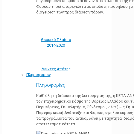
συγκεκριμένο θεσμικό και κανονιστικό πλαίσιο της Ε.Ε.
Φορέας τηρεί απαρέγκλιτα με απόλυτη προσήλωση στ
διαχείριση των προς διάθεση πόρων.
Θεσμικό Πλαίσιο
2014-2020
Δείκτες Απάτης
Πληροφορίες
Πληροφορίες
Καθ’ όλη τη διάρκεια της λειτουργίας της, η ΚΕΠΑ-Α
τον επιχειρηματικό κόσμο της Βόρειας Ελλάδος και τ
Περιφέρειες, Επιμελητήρια, Σύνδεσμοι, κ.λ.π.) ως
Σημ
Περιφερειακή Ανάπτυξη
και Φορέας υψηλού κύρους κ
τα προγράμματα που αναλαμβάνει με ταχύτητα, διαφά
αποτελεσματικότητα.