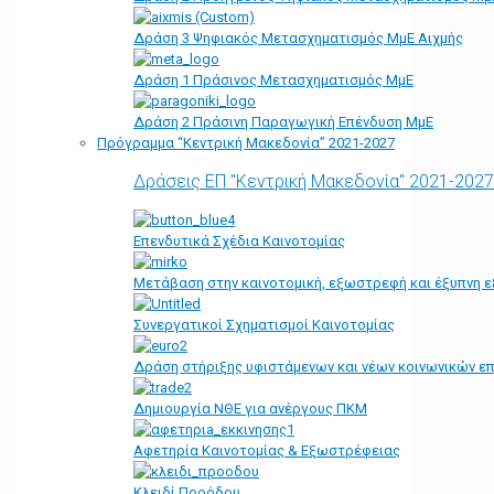
Δράση 3 Ψηφιακός Μετασχηματισμός ΜμΕ Αιχμής
Δράση 1 Πράσινος Μετασχηματισμός ΜμΕ
Δράση 2 Πράσινη Παραγωγική Επένδυση ΜμΕ
Πρόγραμμα “Κεντρική Μακεδονία” 2021-2027
Δράσεις ΕΠ "Κεντρική Μακεδονία" 2021-2027
Επενδυτικά Σχέδια Καινοτομίας
Μετάβαση στην καινοτομική, εξωστρεφή και έξυπνη ε
Συνεργατικοί Σχηματισμοί Καινοτομίας
Δράση στήριξης υφιστάμενων και νέων κοινωνικών επ
Δημιουργία ΝΘΕ για ανέργους ΠΚΜ
Αφετηρία Kαινοτομίας & Εξωστρέφειας
Κλειδί Προόδου