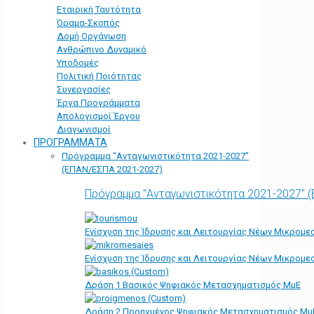
Εταιρική Ταυτότητα
Όραμα-Σκοπός
Δομή Οργάνωση
Ανθρώπινο Δυναμικό
Υποδομές
Πολιτική Ποιότητας
Συνεργασίες
Έργα Προγράμματα
Απολογισμοί Έργου
Διαγωνισμοί
ΠΡΟΓΡΑΜΜΑΤΑ
Πρόγραμμα “Ανταγωνιστικότητα 2021-2027”
(ΕΠΑΝ/ΕΣΠΑ 2021-2027)
Πρόγραμμα "Ανταγωνιστικότητα 2021-2027" 
Ενίσχυση της Ίδρυσης και Λειτουργίας Νέων Μικρομε
Ενίσχυση της Ίδρυσης και Λειτουργίας Νέων Μικρομε
Δράση 1 Βασικός Ψηφιακός Μετασχηματισμός ΜμΕ
Δράση 2 Προηγμένος Ψηφιακός Μετασχηματισμός Μμ