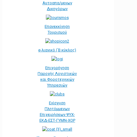
Αυτοαπα/μενων
Δικηγόρων
Επανεκκίνηση
Τουρισμού
e-λιανικό (΄Β κύκλος)
Επιχορήγηση
Παροχής Λογιστικών
και Φοροτεχνικών
Υπηρεσιών
Ενίσχυση
Πλητόμμενων
Επιχειρήσεων ΨΥΧ-
ΕΚΔ-ΕΣΤ-ΓΥΜΝ-ΧΟΡ