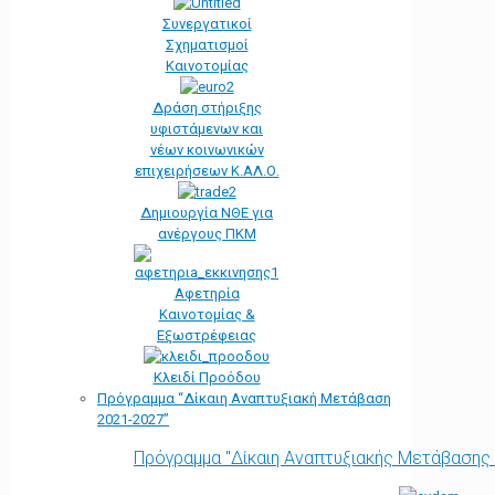
Συνεργατικοί
Σχηματισμοί
Καινοτομίας
Δράση στήριξης
υφιστάμενων και
νέων κοινωνικών
επιχειρήσεων Κ.ΑΛ.Ο.
Δημιουργία ΝΘΕ για
ανέργους ΠΚΜ
Αφετηρία
Kαινοτομίας &
Εξωστρέφειας
Κλειδί Προόδου
Πρόγραμμα “Δίκαιη Αναπτυξιακή Μετάβαση
2021-2027”
Πρόγραμμα "Δίκαιη Αναπτυξιακής Μετάβασης