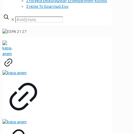
Στοιχεία Επικοινωνίας Εξυπηρέτησης Κοινού
Στείλε Το Ερώτημά Σου
✕