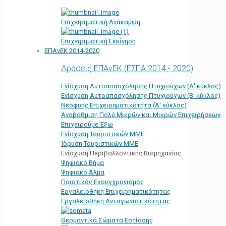
Επιχειρηματική Ανάκαμψη
Επιχειρηματική Εκκίνηση
ΕΠΑνΕΚ 2014-2020
Δράσεις ΕΠΑνΕΚ (ΕΣΠΑ 2014 - 2020)
Ενίσχυση Αυτοαπασχόλησης Πτυχιούχων (Α' κύκλος)
Ενίσχυση Αυτοαπασχόλησης Πτυχιούχων (Β' κύκλος)
Νεοφυής Επιχειρηματικότητα (Α' κύκλος)
Αναβάθμιση Πολύ Μικρών και Μικρών Επιχειρήσεων
Επιχειρούμε Έξω
Ενίσχυση Τουριστικών ΜΜΕ
Ίδρυση Τουριστικών ΜΜΕ
Ενίσχυση Περιβαλλοντικής Βιομηχανίας
Ψηφιακό Βήμα
Ψηφιακό Άλμα
Ποιοτικός Εκσυγχρονισμός
Εργαλειοθήκη Eπιχειρηματικότητας
Εργαλειοθήκη Ανταγωνιστικότητας
Θερμαντικά Σώματα Εστίασης