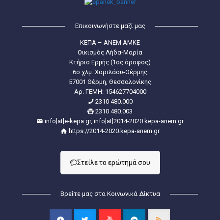
Επικοινωνήστε μαζί μας
ΚΕΠΑ – ΑΝΕΜ ΑΜΚΕ
Οικισμός Λήδα-Μαρία
Κτήριο Ερμής (1ος όροφος)
6ο χλμ. Χαριλάου-Θέρμης
57001 Θέρμη, Θεσσαλονίκης
Aρ. ΓΕΜΗ: 154627704000
2310 480.000
2310 480.003
info[at]e-kepa.gr, info[at]2014-2020.kepa-anem.gr
https://2014-2020.kepa-anem.gr
Στείλε τo ερώτημά σου
Βρείτε μας στα Κοινωνικά Δίκτυα