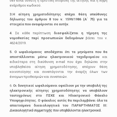
δεν είναι δυνατή η οριστική υποβολή της αίτησης και η λήψη
ενάριθμου κωδικού.
3.Η αίτηση χρηματοδότησης επέχει θέση υπεύθυνης
δήλωσης του άρθρου 8 του ν. 1599/1986 (Α΄ 75) για τα
στοιχεία που αναφέρονται σε αυτήν.
4
. Σε κάθε περίπτωση
διασφαλίζεται η τήρηση της
νομοθεσίας περί προσωπικών δεδομένων
βάσει του ν.
4624/2019.
5. Ο ωφελούμενος αποδέχεται ότι τα μηνύματα που θα
αποστέλλονται μέσω ηλεκτρονικού ταχυδρομείου
και
ειδικότερα στη διεύθυνση e-mail που έχει δηλώσει στην
υποβληθείσα αίτηση χρηματοδότησης, επέχουν θέση
κοινοποίησης και συνεπάγονται την έναρξη όλων των
έννομων προθεσμιών και συνεπειών.
6.
Οι δυνητικοί ωφελούμενοι οφείλουν με την υποβολή της
ηλεκτρονικής αίτησης χρηματοδότησης να υποβάλουν
ταυτοχρόνως στο ΠΣΚΕ και Ηλεκτρονικό Φάκελο
Υποψηφιότητας. Ο φάκελος αυτός θα περιλαμβάνει όλα τα
απαιτούμενα δικαιολογητικά του ΠΑΡΑΡΤΗΜΑΤΟΣ III:
Δικαιολογητικά συμμετοχής που υποβάλλονται ηλεκτρονικά
.