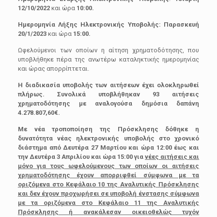
12/10/2022
και ώρα
10:00.
Ημερομηνία Λήξης Ηλεκτρονικής Υποβολής: Παρασκευή
20/1/2023
και ώρα
15:00.
Ωφελούμενοι των οποίων η αίτηση χρηματοδότησης, που
υποβλήθηκε πέρα της ανωτέρω καταληκτικής ημερομηνίας
και ώρας απορρίπτεται.
Η διαδικασία υποβολής των αιτήσεων έχει ολοκληρωθεί
πλήρως. Συνολικά υποβλήθηκαν 93 αιτήσεις
χρηματοδότησης με αναλογούσα δημόσια δαπάνη
4.278.807,60€.
Με νέα τροποποίηση της Πρόσκλησης δόθηκε η
δυνατότητα νέας ηλεκτρονικής υποβολής στο χρονικό
διάστημα από Δευτέρα 27 Μαρτίου και ώρα 12:00
έως και
την Δευτέρα 3 Απριλίου και ώρα 15:00 για
νέες αιτήσεις και
μόνο για τους ωφελούμενους των οποίων οι αιτήσεις
χρηματοδότησης έχουν απορριφθεί σύμφωνα με τα
οριζόμενα στο Κεφάλαιο 10 της Αναλυτικής Πρόσκλησης
και δεν έχουν προχωρήσει σε υποβολή ένστασης σύμφωνα
με τα οριζόμενα στο Κεφάλαιο 11 της Αναλυτικής
Πρόσκλησης ή ανακάλεσαν
οικειοθελώς τυχόν