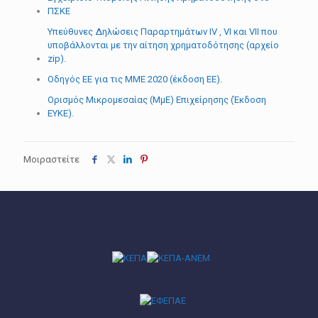
ΠΣΚΕ
Yπεύθυνες Δηλώσεις Παραρτημάτων ΙV , VI και VII που
υποβάλλονται με την αίτηση χρηματοδότησης (αρχείο
zip).
Οδηγός ΕΕ για τις ΜΜΕ 2020 (έκδοση ΕΕ).
Ορισμός Μικρομεσαίας (ΜμΕ) Επιχείρησης (Έκδοση
ΕΥΚΕ).
Μοιραστείτε