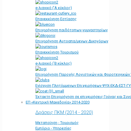
e-λιανικό ('Α κύκλος)
Επανεκκίνηση Εστίασης
Επιχορήγηση παιδότοπων-γυμναστηρίων
Επιχορήγηση Αυτοαπα/μενων Δικηγόρων
Επανεκκίνηση Τουρισμού
e-λιανικό (΄Β κύκλος)
Επιχορήγηση Παροχής Λογιστικών και Φοροτεχνικών
Ενίσχυση Πλητόμμενων Επιχειρήσεων ΨΥΧ-ΕΚΔ-ΕΣΤ-Γ
Έκτακτη Επιχορήγηση σε επιχειρήσεις Γούνας και Συ
ΕΠ «Kεντρική Μακεδονία» 2014-2020
Δράσεις ΠΚΜ (2014 - 2020)
Μεταποίηση - Τουρισμός
Εμπόριο - Υπηρεσίες