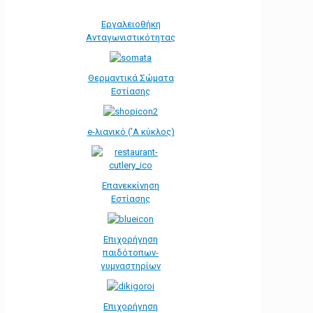
Εργαλειοθήκη
Ανταγωνιστικότητας
Θερμαντικά Σώματα
Εστίασης
e-λιανικό ('Α κύκλος)
Επανεκκίνηση
Εστίασης
Επιχορήγηση
παιδότοπων-
γυμναστηρίων
Επιχορήγηση