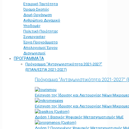
Εταιρική Ταυτότητα
Όραμα-Σκοπός
Δομή Οργάνωση
Ανθρώπινο Δυναμικό
Υποδομές
Πολιτική Ποιότητας
Συνεργασίες
Έργα Προγράμματα
Απολογισμοί Έργου
Διαγωνισμοί
ΠΡΟΓΡΑΜΜΑΤΑ
Πρόγραμμα “Ανταγωνιστικότητα 2021-2027”
(ΕΠΑΝ/ΕΣΠΑ 2021-2027)
Πρόγραμμα "Ανταγωνιστικότητα 2021-2027" 
Ενίσχυση της Ίδρυσης και Λειτουργίας Νέων Μικρομε
Ενίσχυση της Ίδρυσης και Λειτουργίας Νέων Μικρομε
Δράση 1 Βασικός Ψηφιακός Μετασχηματισμός ΜμΕ
Δράση 2 Προηγμένος Ψηφιακός Μετασχηματισμός Μμ