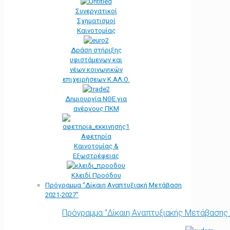
Συνεργατικοί
Σχηματισμοί
Καινοτομίας
Δράση στήριξης
υφιστάμενων και
νέων κοινωνικών
επιχειρήσεων Κ.ΑΛ.Ο.
Δημιουργία ΝΘΕ για
ανέργους ΠΚΜ
Αφετηρία
Kαινοτομίας &
Εξωστρέφειας
Κλειδί Προόδου
Πρόγραμμα “Δίκαιη Αναπτυξιακή Μετάβαση
2021-2027”
Πρόγραμμα "Δίκαιη Αναπτυξιακής Μετάβασης