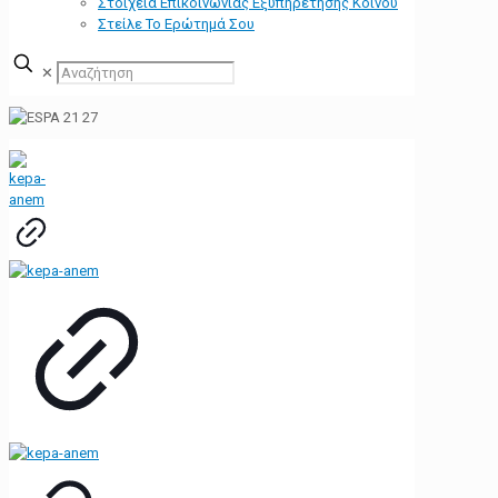
Στοιχεία Επικοινωνίας Εξυπηρέτησης Κοινού
Στείλε Το Ερώτημά Σου
✕