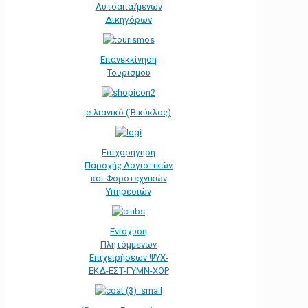
Αυτοαπα/μενων
Δικηγόρων
Επανεκκίνηση
Τουρισμού
e-λιανικό (΄Β κύκλος)
Επιχορήγηση
Παροχής Λογιστικών
και Φοροτεχνικών
Υπηρεσιών
Ενίσχυση
Πλητόμμενων
Επιχειρήσεων ΨΥΧ-
ΕΚΔ-ΕΣΤ-ΓΥΜΝ-ΧΟΡ