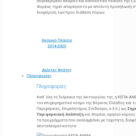
συγκεκριμένο θεσμικό και κανονιστικό πλαίσιο της Ε.Ε.
Φορέας τηρεί απαρέγκλιτα με απόλυτη προσήλωση στ
διαχείριση των προς διάθεση πόρων.
Θεσμικό Πλαίσιο
2014-2020
Δείκτες Απάτης
Πληροφορίες
Πληροφορίες
Καθ’ όλη τη διάρκεια της λειτουργίας της, η ΚΕΠΑ-Α
τον επιχειρηματικό κόσμο της Βόρειας Ελλάδος και τ
Περιφέρειες, Επιμελητήρια, Σύνδεσμοι, κ.λ.π.) ως
Σημ
Περιφερειακή Ανάπτυξη
και Φορέας υψηλού κύρους κ
τα προγράμματα που αναλαμβάνει με ταχύτητα, διαφά
αποτελεσματικότητα.