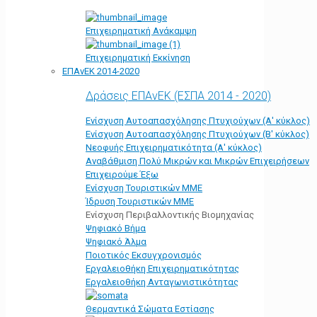
Επιχειρηματική Ανάκαμψη
Επιχειρηματική Εκκίνηση
ΕΠΑνΕΚ 2014-2020
Δράσεις ΕΠΑνΕΚ (ΕΣΠΑ 2014 - 2020)
Ενίσχυση Αυτοαπασχόλησης Πτυχιούχων (Α' κύκλος)
Ενίσχυση Αυτοαπασχόλησης Πτυχιούχων (Β' κύκλος)
Νεοφυής Επιχειρηματικότητα (Α' κύκλος)
Αναβάθμιση Πολύ Μικρών και Μικρών Επιχειρήσεων
Επιχειρούμε Έξω
Ενίσχυση Τουριστικών ΜΜΕ
Ίδρυση Τουριστικών ΜΜΕ
Ενίσχυση Περιβαλλοντικής Βιομηχανίας
Ψηφιακό Βήμα
Ψηφιακό Άλμα
Ποιοτικός Εκσυγχρονισμός
Εργαλειοθήκη Eπιχειρηματικότητας
Εργαλειοθήκη Ανταγωνιστικότητας
Θερμαντικά Σώματα Εστίασης